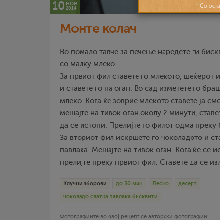
10
ное
2014
Монте колач
Во помало тавче за печење наредете ги бискв
со малку млеко.
За првиот фил ставете го млекото, шеќерот 
и ставете го на оган. Во сад изметете го бр
млеко. Кога ќе зоврие млекото ставете ја см
мешајте на тивок оган околу 2 минути, ставе
да се истопи. Прелијте го филот одма преку 
За вториот фил искршете го чоколадото и ста
павлака. Мешајте на тивок оган. Кога ќе се 
прелијте преку првиот фил. Ставете да се и
Клучни зборови
до 30 мин
Лесно
десерт
чоколадо слатка павлака бисквити
Фотографиите во овој рецепт се авторски фотографии.