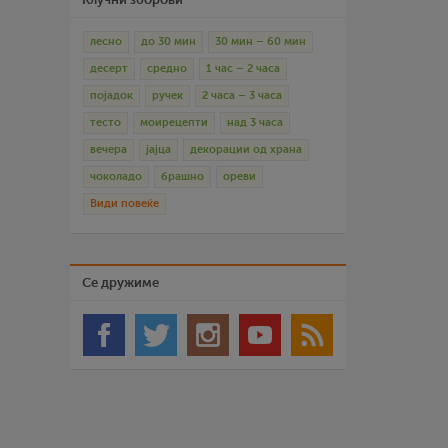
лесно
до 30 мин
30 мин – 60 мин
десерт
средно
1 час – 2 часа
појадок
ручек
2 часа – 3 часа
тесто
моирецепти
над 3 часа
вечера
јајца
декорации од храна
чоколадо
брашно
ореви
Види повеќе
Се дружиме