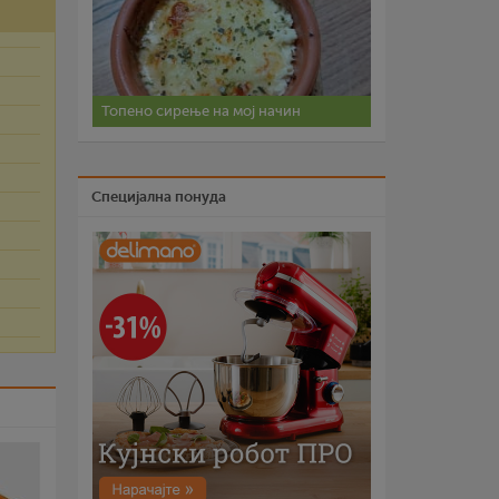
Топено сирење на мој начин
Специјална понуда