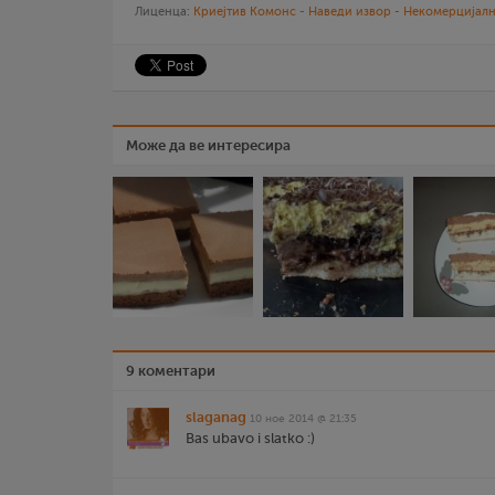
Лиценца:
Криејтив Комонс - Наведи извор - Некомерцијалн
Може да ве интересира
9 коментари
slaganag
10 ное 2014 @ 21:35
Bas ubavo i slatko :)