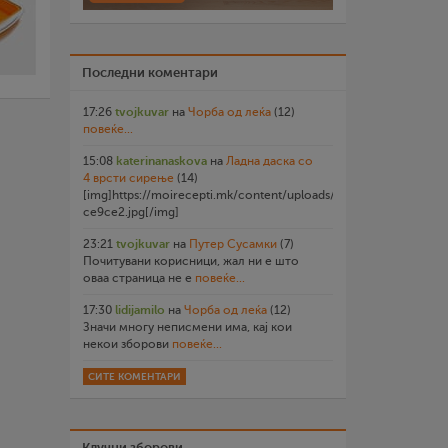
Последни коментари
17:26
tvojkuvar
на
Чорба од леќа
(12)
повеќе...
15:08
katerinanaskova
на
Ладна даска со
4 врсти сирење
(14)
[img]https://moirecepti.mk/content/uploads/2026/07/20260719
ce9ce2.jpg[/img]
23:21
tvojkuvar
на
Путер Сусамки
(7)
Почитувани корисници, жал ни е што
оваа страница не е
повеќе...
17:30
lidijamilo
на
Чорба од леќа
(12)
Значи многу неписмени има, кај кои
некои зборови
повеќе...
СИТЕ КОМЕНТАРИ
Клучни зборови