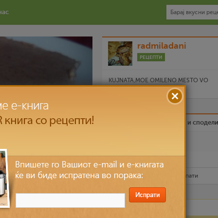
нас
radmiladani
РЕЦЕПТИ
KUJNATA,MOE OMILENO MESTO VO
KUKATA....
Биди вистински пријател и сподел
Омилен
Испечати го рецептот
Рецептот е прочитан
8,896
пати
Лесно
до 30 мин