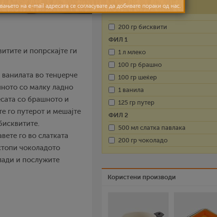
Состојки
200 гр бисквити
ФИЛ 1
итите и попрскајте ги
1 л млеко
100 гр брашно
и ванилата во тенџерче
100 гр шеќер
ашното со малку ладно
1 ванила
есата со брашното и
125 гр путер
те го путерот и мешајте
ФИЛ 2
бисквитите.
500 мл слатка павлака
вете го во слатката
200 гр чоколадо
истопи чоколадото
злади и послужите
Користени производи