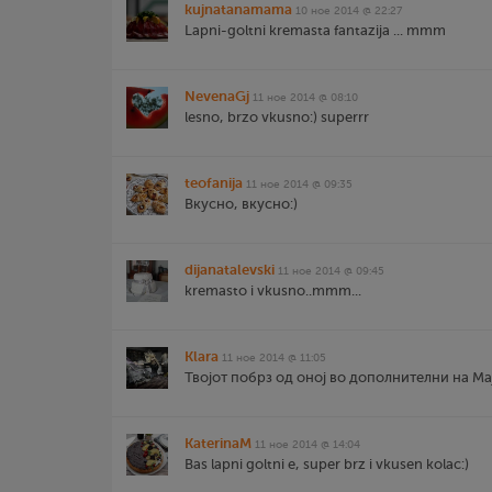
kujnatanamama
10 ное 2014 @ 22:27
Lapni-goltni kremasta fantazija ... mmm
NevenaGj
11 ное 2014 @ 08:10
lesno, brzo vkusno:) superrr
teofanija
11 ное 2014 @ 09:35
Вкусно, вкусно:)
dijanatalevski
11 ное 2014 @ 09:45
kremasto i vkusno..mmm...
Klara
11 ное 2014 @ 11:05
Твојот побрз од оној во дополнителни на Мај
KaterinaM
11 ное 2014 @ 14:04
Bas lapni goltni e, super brz i vkusen kolac:)