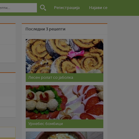
Регистрација
Најави се
Последни 3 рецепти
Лесен ролат со јаболка
и
Урнебес бомбици