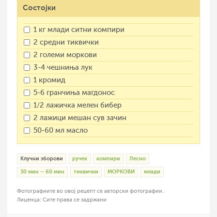
Состојки
1 кг млади ситни компири
2 средни тиквички
2 големи моркови
3-4 чешниња лук
1 кромид
5-6 гранчиња магдонос
1/2 лажичка мелен бибер
2 лажици мешан сув зачин
50-60 мл масло
Клучни зборови
ручек
компири
Лесно
30 мин – 60 мин
тиквички
МОРКОВИ
млади
Фотографиите во овој рецепт се авторски фотографии.
Лиценца: Сите права се задржани