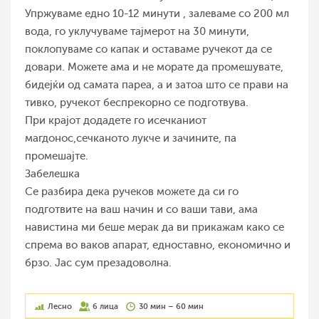
Упржуваме едно 10-12 минути , залеваме со 200 мл
вода, го уклучуваме тајмерот на 30 минути,
поклопуваме со капак и оставаме ручекот да се
довари. Можете ама и не морате да промешувате,
бидејќи од самата пареа, а и затоа што се прави на
тивко, ручекот беспрекорно се подготвува.
При крајот додадете го исечканиот
магдонос,сечканото лукче и зачините, па
промешајте.
Забелешка
Се разбира дека ручеков можете да си го
подготвите на ваш начин и со ваши тави, ама
навистина ми беше мерак да ви прикажам како се
спрема во ваков апарат, едноставно, економично и
брзо. Јас сум презадоволна.
Лесно
6 лица
30 мин – 60 мин