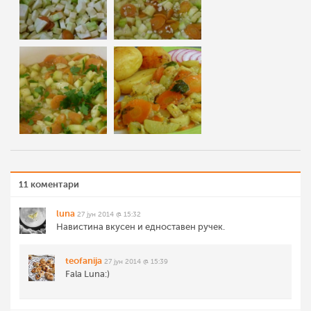
11 коментари
luna
27 јун 2014 @ 15:32
Навистина вкусен и едноставен ручек.
teofanija
27 јун 2014 @ 15:39
Fala Luna:)