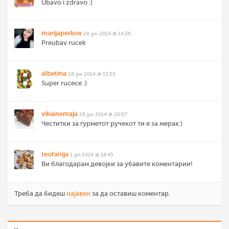
Ubavo i zdravo :)
marijaperkov
28 јун 2014 @ 14:36
Preubav rucek
albetina
28 јун 2014 @ 15:55
Super rucece :)
vikianemaja
28 јун 2014 @ 20:57
Честитки за гурметот ручекот ти е за мерак:)
teofanija
1 јул 2014 @ 18:45
Ви благодарам девојки за убавите коментарии!
Треба да бидеш
најавен
за да оставиш коментар.