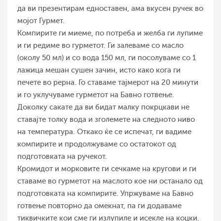
да ви презентирам едноставен, ама вкусен ручек во
мојот Гурмет.
Компирите ги миеме, по потреба и желба ги лупиме
и ги редиме во гурметот. Ги залеваме со масло
(околу 50 мл) и со вода 150 мл, ги посолуваме со 1
лажица мешан сушен зачин, исто како кога ги
печете во рерна. Го ставаме тајмерот на 20 минути
и го уклучуваме гурметот на Бавно готвење.
Доколку сакате да ви бидат малку покрцкави не
ставајте толку вода и зголемете на следното ниво
на температура. Откако ќе се испечат, ги вадиме
компирите и продолжуваме со остатокот од
подготовката на ручекот.
Кромидот и морковите ги сечкаме на кругови и ги
ставаме во гурметот на маслото кое ни останало од
подготовката на компирите. Упржуваме на Бавно
готвење повторно да омекнат, па ги додаваме
тиквичките кои сме ги излупиле и исекле на коцки.