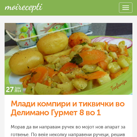
27
јун
2014
Млади компири и тиквички во
Делимано Гурмет 8 во 1
Морав да ви направам ручек во мојот нов апарат за
готвење. По веќе неколку направени ручеци, решив