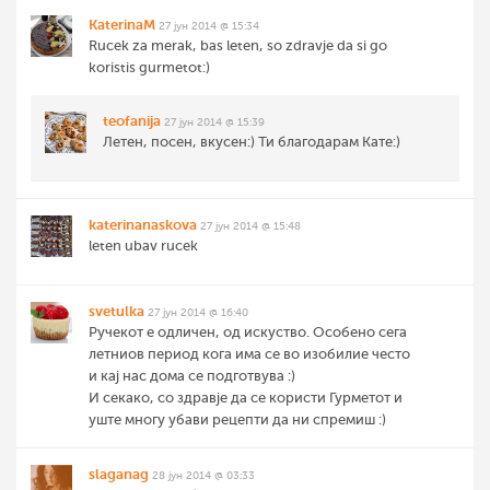
KaterinaM
27 јун 2014 @ 15:34
Rucek za merak, bas leten, so zdravje da si go
koristis gurmetot:)
teofanija
27 јун 2014 @ 15:39
Летен, посен, вкусен:) Ти благодарам Кате:)
katerinanaskova
27 јун 2014 @ 15:48
leten ubav rucek
svetulka
27 јун 2014 @ 16:40
Ручекот е одличен, од искуство. Особено сега
летниов период кога има се во изобилие често
и кај нас дома се подготвува :)
И секако, со здравје да се користи Гурметот и
уште многу убави рецепти да ни спремиш :)
slaganag
28 јун 2014 @ 03:33