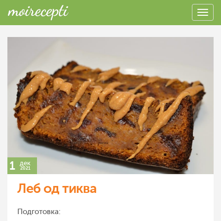
1
дек
2021
Леб од тиква
Подготовка: