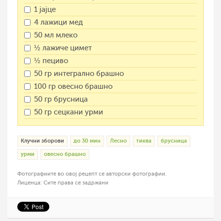
1 јајце
4 лажици мед
50 мл млеко
½ лажиче цимет
½ пециво
50 гр интегрално брашно
100 гр овесно брашно
50 гр брусница
50 гр сецкани урми
Клучни зборови
до 30 мин
Лесно
тиква
брусница
урми
овесно брашно
Фотографиите во овој рецепт се авторски фотографии.
Лиценца: Сите права се задржани