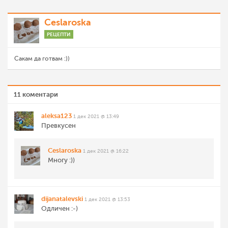
Ceslaroska
РЕЦЕПТИ
Сакам да готвам :))
11 коментари
aleksa123
1 дек 2021 @ 13:49
Превкусен
Ceslaroska
1 дек 2021 @ 16:22
Многу :))
dijanatalevski
1 дек 2021 @ 13:53
Одличен :-)