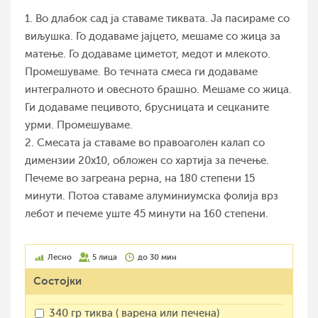
1. Во длабок сад ја ставаме тиквата. Ја пасираме со
виљушка. Го додаваме јајцето, мешаме со жица за
матење. Го додаваме циметот, медот и млекото.
Промешуваме. Во течната смеса ги додаваме
интегралното и овесното брашно. Мешаме со жица.
Ги додаваме пецивото, брусницата и сецканите
урми. Промешуваме.
2. Смесата ја ставаме во правоаголен калап со
димензии 20х10, обложен со хартија за печење.
Печeме во загреана рерна, на 180 степени 15
минути. Потоа ставаме алуминиумска фолија врз
лебот и печeме уште 45 минути на 160 степени.
Лесно
5 лица
до 30 мин
Состојки
340 гр тиква ( варена или печена)