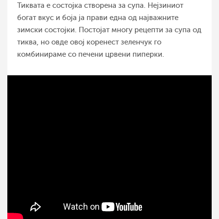
Тиквата е состојка створена за супа. Нејзиниот
богат вкус и боја ја прави една од најважните
зимски состојки. Постојат многу рецепти за супа од
тиква, но овде овој коренест зеленчук го
комбинираме со печени црвени пиперки.