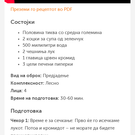
Преземи го рецептот во PDF
Состојки
Половина тиква со средна големина
2 коцки за супа од зеленчук
500 милилитри вода
2 чешниња лук
1 главица црвен кромид
3 цели печени пиперки
Вид на оброк:
Предјадење
Комплексност:
Лесно
Лица:
4
Време на подготовка:
30-60 мин.
Подготовка
Чекор 1:
Време е за сечкање: Прво ќе го исечкаме
лукот. Потоа и кромидот – не морате да бидете