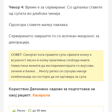
Чекор 4:
Време е за сервирање: Со црпалка ставете
од супата во длабока чинија.
Одозгора ставете малку павлака.
Сервирањето завршете го со исечкан магдонос за
декорација.
СОВЕТ:
Секојпат кога правите супа сфаќате колку е
всушност лесно и колку креативна слобода имате.
Навистина можете да експериментирате со вкусови,
зачини и билки…. Многу ретко се случува некоја
комбинација на состојки да не одговара за супа.
Користени Делимано садови за подготовка на
овој рецепт:
Касерола
Лесно
до 30 мин