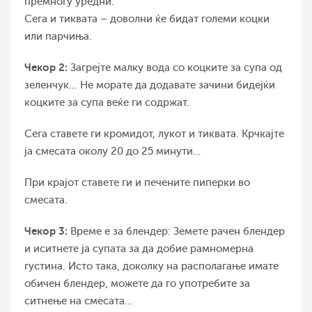
премногу уредни.
Сега и тиквата – доволни ќе бидат големи коцки
или парчиња.
Чекор 2:
Загрејте малку вода со коцките за супа од
зеленчук... Не морате да додавате зачини бидејќи
коцките за супа веќе ги содржат.
Сега ставете ги кромидот, лукот и тиквата. Крчкајте
ја смесата околу 20 до 25 минути…
При крајот ставете ги и печените пиперки во
смесата.
Чекор 3:
Време е за блендер: Земете рачен блендер
и иситнете ја супата за да добие рамномерна
густина. Исто така, доколку на располагање имате
обичен блендер, можете да го употребите за
ситнење на смесата…