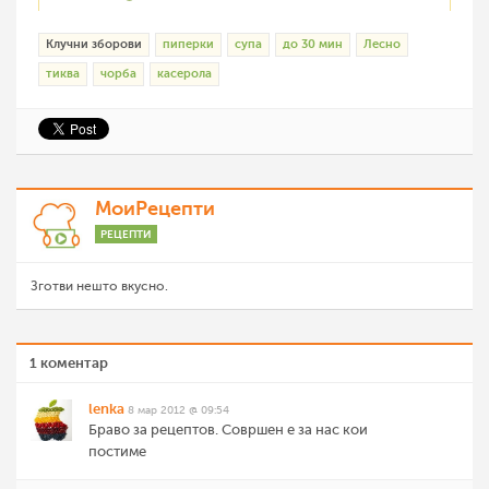
Клучни зборови
пиперки
супа
до 30 мин
Лесно
тиква
чорба
касерола
МоиРецепти
РЕЦЕПТИ
Зготви нешто вкусно.
1 коментар
lenka
8 мар 2012 @ 09:54
Браво за рецептов. Совршен е за нас кои
постиме