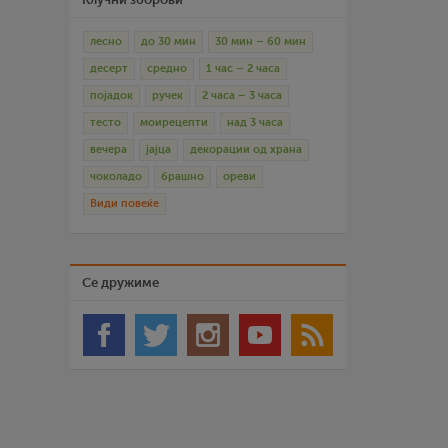
лесно
до 30 мин
30 мин – 60 мин
десерт
средно
1 час – 2 часа
појадок
ручек
2 часа – 3 часа
тесто
моирецепти
над 3 часа
вечера
јајца
декорации од храна
чоколадо
брашно
ореви
Види повеќе
Се дружиме