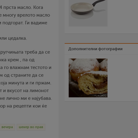
-4 прста масло. Кога
не многу врелото масло
и подгорат. Ги вадиме
или цедалка.
Дополнителни фотографии
Кругчињата треба да се
чка крем , па од
а го влажнам тестото и
м од страните да се
која минута и ги пржам.
т и вкусот на лимонот
е лично ми е најубава.
ор на рецепти кои ќе
вечера
шекер во прав