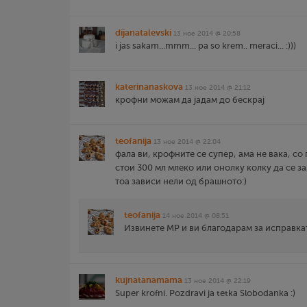
dijanatalevski
13 ное 2014 @ 20:58
i jas sakam...mmm... pa so krem.. meraci... :)))
katerinanaskova
13 ное 2014 @ 21:12
крофни можам да јадам до бескрај
teofanija
13 ное 2014 @ 22:04
фала ви, крофните се супер, ама не вака, со
стои 300 мл млеко или онолку колку да се з
тоа зависи нели од брашното:)
teofanija
14 ное 2014 @ 08:51
Извинете МР и ви благодарам за исправкат
kujnatanamama
13 ное 2014 @ 22:19
Super krofni. Pozdravi ja tetka Slobodanka :)