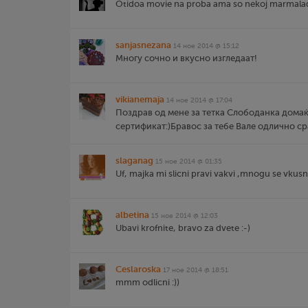
Otidoa movie na proba ama so nekoj marmalad
sanjasnezana
14 ное 2014 @ 15:12
Многу сочно и вкусно изгледаат!
vikianemaja
14 ное 2014 @ 17:04
Поздрав од мене за тетка Слободанка дома
сертификат:)Бравос за тебе Вале одлично ср
slaganag
15 ное 2014 @ 01:35
Uf, majka mi slicni pravi vakvi ,mnogu se vkusni
albetina
15 ное 2014 @ 12:03
Ubavi krofnite, bravo za dvete :-)
Ceslaroska
17 ное 2014 @ 18:51
mmm odlicni :))