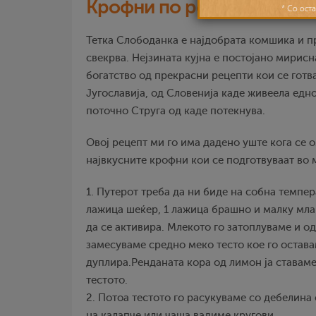
Крофни по рецепт на тет
Тетка Слободанка е најдобрата комшика и пр
свекрва. Нејзината кујна е постојано мирисн
богатство од прекрасни рецепти кои се гот
Југославија, од Словенија каде живеела едн
поточно Струга од каде потекнува.
Овој рецепт ми го има дадено уште кога се 
највкусните крофни кои се подготвуваат во 
1. Путерот треба да ни биде на собна темпер
лажица шеќер, 1 лажица брашно и малку мла
да се активира. Млекото го затоплуваме и од
замесуваме средно меко тесто кое го оставам
дуплира.Ренданата кора од лимон ја ставаме
тестото.
2. Потоа тестото го расукуваме со дебелина
на калапче или чаша вадиме кругови.