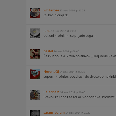
whiterose
13 ное 2014 @ 22:52
Of krofnicinja :D
luna
14 ное 2014 @ 00:16
odlicni krofni, mi se prijade sega :)
pastel
14 ное 2014 @ 08:46
Ќе ги пробам, и тоа со лимон ;) Кај мене нема
NevenaGj
14 ное 2014 @ 09:05
superrr krofnite, pozdrav i do dvete domakinki:
KaterinaM
14 ное 2014 @ 10:40
Bravo i za tebe i za tetka Slobodanka, krofnive m
saram-baram
14 ное 2014 @ 11:29