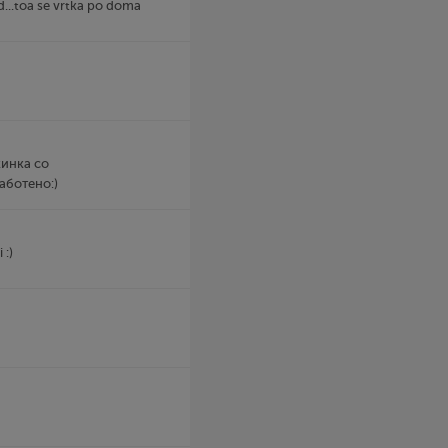
...toa se vrtka po doma
ќинка со
аботено:)
 :)