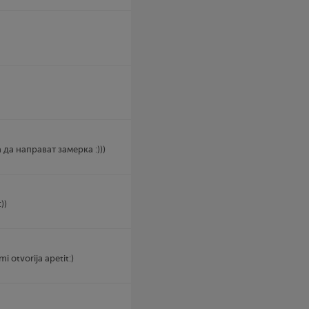
 да направат замерка :)))
))
i otvorija apetit:)