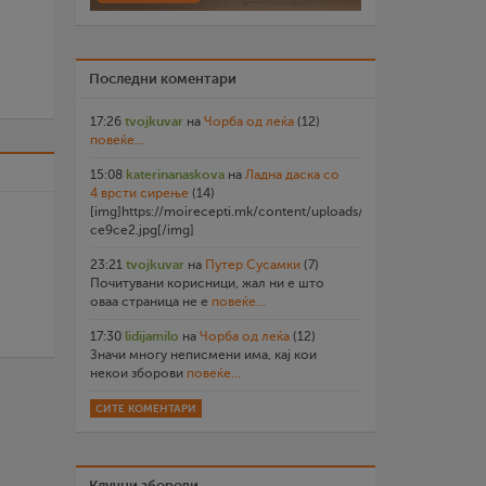
Последни коментари
17:26
tvojkuvar
на
Чорба од леќа
(12)
повеќе...
15:08
katerinanaskova
на
Ладна даска со
4 врсти сирење
(14)
[img]https://moirecepti.mk/content/uploads/2026/07/20260719
ce9ce2.jpg[/img]
23:21
tvojkuvar
на
Путер Сусамки
(7)
Почитувани корисници, жал ни е што
оваа страница не е
повеќе...
17:30
lidijamilo
на
Чорба од леќа
(12)
Значи многу неписмени има, кај кои
некои зборови
повеќе...
СИТЕ КОМЕНТАРИ
Клучни зборови