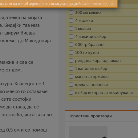
ка Слободанка
300 мл млеко
ијателка на мојата
4 жолчки
а, бидејќи таа има
1 квасец
ват ширум бивша
4 лажици шеќер
о време, до Македонија
600 гр брашно
100 гр путер
рендана кора од лимон
омажив и ова се
1 ванилин шеќер
мојот дом.
масло за пржење
атура. Квасецот со 1
крем за полнење
ко млеко го оставаме
шеќер во прав за посипување
 сите состојки
е да стаса, да се
 по желба, исто така во
Користени производи
 од 0,5 см и со помош