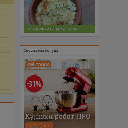
Топено сирење на мој начин
Специјална понуда