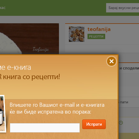
нас
teofanija
РЕЦЕПТИ
Биди вистински пријател и сподел
Омилен
Испечати го рецептот
Рецептот е прочитан
15,996
пати
Лесно
повеќе лица
30 мин – 60 мин
Состојки