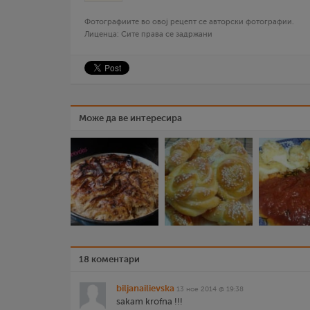
Фотографиите во овој рецепт се авторски фотографии.
Лиценца: Сите права се задржани
Може да ве интересира
18 коментари
biljanailievska
13 ное 2014 @ 19:38
sakam krofna !!!