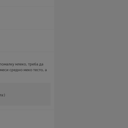
 помалку млеко, треба да
амеси средно меко тесто, а
а:)