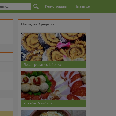
Регистрација
Најави се
Последни 3 рецепти
и
Лесен ролат со јаболка
Урнебес бомбици