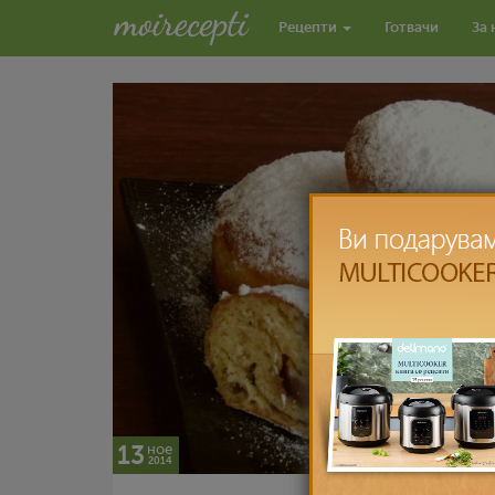
Рецепти
Готвачи
За 
13
ное
2014