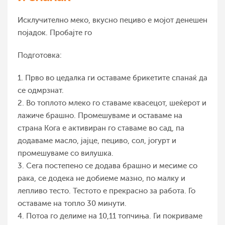
Исклучително меко, вкусно пециво е мојот денешен
појадок. Пробајте го
Подготовка:
1. Прво во цедалка ги оставаме брикетите спанаќ да
се одмрзнат.
2. Во топлото млеко го ставаме квасецот, шеќерот и
лажиче брашно. Промешуваме и оставаме на
страна Кога е активиран го ставаме во сад, па
додаваме масло, јајце, пециво, сол, јогурт и
промешуваме со вилушка.
3. Сега постепено се додава брашно и месиме со
рака, се додека не добиеме мазно, по малку и
лепливо тесто. Тестото е прекрасно за работа. Го
оставаме на топло 30 минути.
4. Потоа го делиме на 10,11 топчиња. Ги покриваме