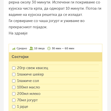
рерна околу 30 минути. Испечени ги покриваме со
кујнска чиста крпа, да одморат 10 минути. Потоа ги
вадиме на кујнска решетка да се изладат.
Ги сервираме со чаша јогурт и уживаме во
прекрасниот појадок.
На здравје
Средно
10 лица
30 мин – 60 мин
Состојки
20гр свеж квасец
1лажиче шеќер
1лажиче сол
100мл масло
200мл млеко
70мл јогурт
1 јајце