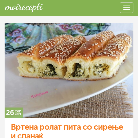
26
сеп
2021
Вртена ролат пита со сирење
и спанаќ