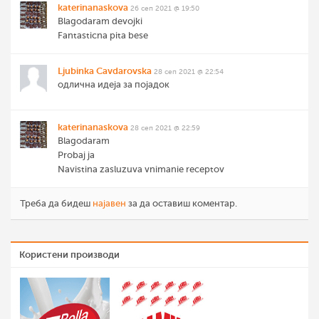
katerinanaskova
26 сеп 2021 @ 19:50
Blagodaram devojki
Fantasticna pita bese
Ljubinka Cavdarovska
28 сеп 2021 @ 22:54
одлична идеја за појадок
katerinanaskova
28 сеп 2021 @ 22:59
Blagodaram
Probaj ja
Navistina zasluzuva vnimanie receptov
Треба да бидеш
најавен
за да оставиш коментар.
Користени производи