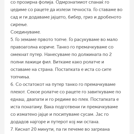
со прозирна фолија. Одмрзнатииот спанаќ го
цедиме со рацете да излези течноста. Го ставаме во
сад и ги додаваме јајцето, бибер, гриз и дробеното
сирење.
Соединуваме.
5. Го земаме првото топче. Го расукуваме во мало
правоаголна кориче. Танко го премачкуваме со
омекнат путер. Нанесуваме по должината по 2
полни лажици фил. Виткаме како ролатче и
оставаме на страна. Постапката е иста со сите
топчиња.
6. Со остатокот на путер танко го премачкуваме
плехот. Секое ролатче со рацете го завиткуваме по
еднаш, двапати и го редиме во плех. Постапката е
иста понатаму. Вака подготвени ги премачкуваме
со изматено јајце и посипуваме сусам. Јас го
додадов најгоре и путерот кој ми остана.
7. Киснат 20 минути, па ги печeме во загреана