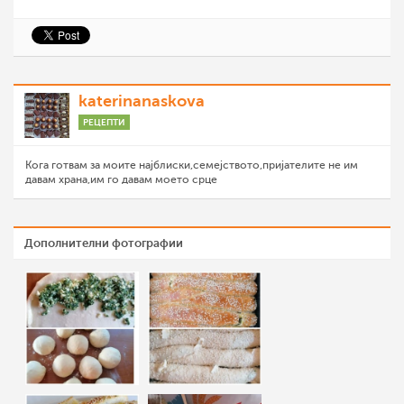
katerinanaskova
РЕЦЕПТИ
Кога готвам за моите најблиски,семејството,пријателите не им
давам храна,им го давам моето срце
Дополнителни фотографии