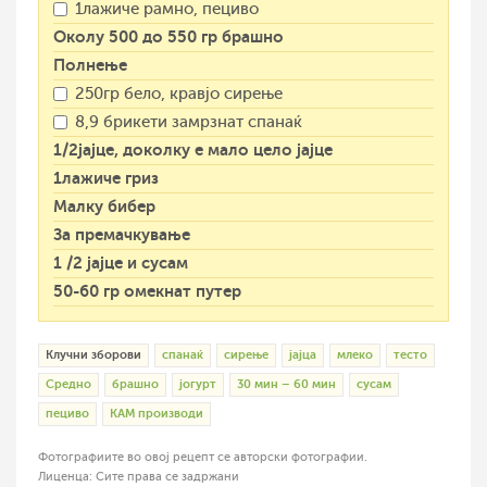
1лажиче рамно, пециво
Околу 500 до 550 гр брашно
Полнење
250гр бело, кравјо сирење
8,9 брикети замрзнат спанаќ
1/2јајце, доколку е мало цело јајце
1лажиче гриз
Малку бибер
За премачкување
1 /2 јајце и сусам
50-60 гр омекнат путер
Клучни зборови
спанаќ
сирење
јајца
млеко
тесто
Средно
брашно
јогурт
30 мин – 60 мин
сусам
пециво
КАМ производи
Фотографиите во овој рецепт се авторски фотографии.
Лиценца: Сите права се задржани