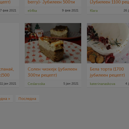
цепт)
berry)- Јубилеен 500ти
(Јубилеен 1100 рец
рецепт
17 фев 2021
eli4ka
9 фев 2021
Klara
26 
спанаќ,
Солен чизкејк (јубилеен
Бела торта (1700
с(500
300ти рецепт)
јубилеен рецепт)
11 јан 2021
Ceslaroska
5 јан 2021
katerinanaskova
4 
дна »
Последна