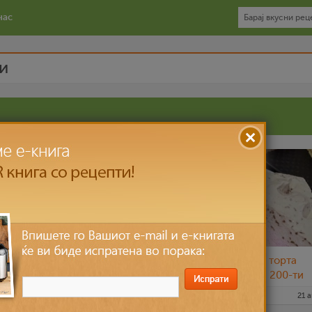
нас
и
 -
Тробоен чизкејк - торта
Сладолед торта
и
од фстаци,чоколадо и
(Јубилеен 200-ти
јагоди, 1800 јубилеен
рецепт)
1 јун 2021
katerinanaskova
16 мај 2021
sim
21 
рецепт