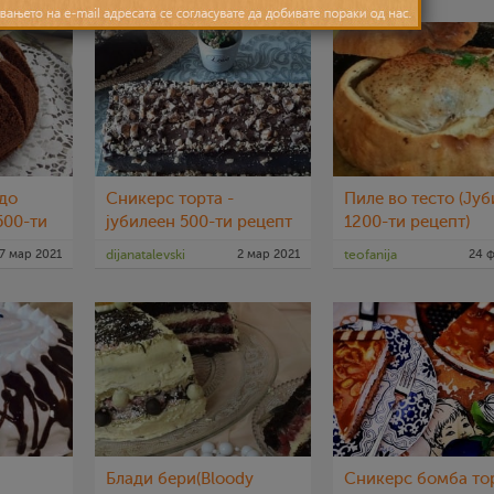
до
Сникерс торта -
Пиле во тесто (Ју
500-ти
јубилеен 500-ти рецепт
1200-ти рецепт)
7 мар 2021
dijanatalevski
2 мар 2021
teofanija
24 ф
Блади бери(Bloody
Сникерс бомба то