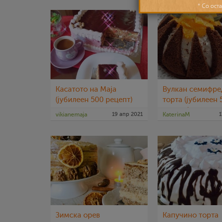
Касатото на Маја
Вулкан семифре
(јубилеен 500 рецепт)
торта (јубилеен 
рецепт)
vikianemaja
19 апр 2021
KaterinaM
1
Зимска орев
Капучино торта