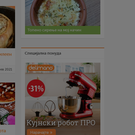
Топено сирење на мој начин
Специјална понуда
билеен
ев 2021
рта