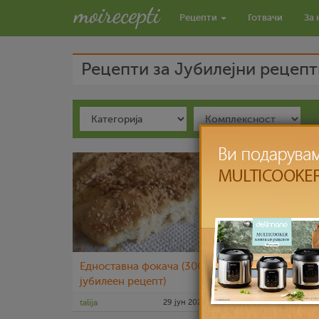
Рецепти
Готвачи
За 
Рецепти за Јубилејни рецепт
Едноставна фокача (300
Печено тирамису
јубилеен рецепт)
Јубилејни 900 т
рецепт
talija
29 јун 2021
nadicaveles