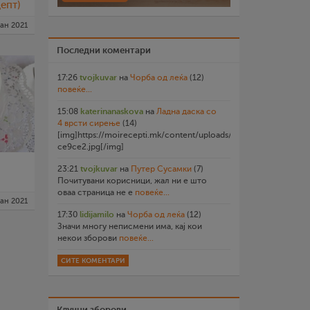
епт)
јан 2021
Последни коментари
17:26
tvojkuvar
на
Чорба од леќа
(12)
повеќе...
15:08
katerinanaskova
на
Ладна даска со
4 врсти сирење
(14)
[img]https://moirecepti.mk/content/uploads/2026/07/20260719
ce9ce2.jpg[/img]
23:21
tvojkuvar
на
Путер Сусамки
(7)
Почитувани корисници, жал ни е што
оваа страница не е
повеќе...
јан 2021
17:30
lidijamilo
на
Чорба од леќа
(12)
Значи многу неписмени има, кај кои
некои зборови
повеќе...
СИТЕ КОМЕНТАРИ
Клучни зборови