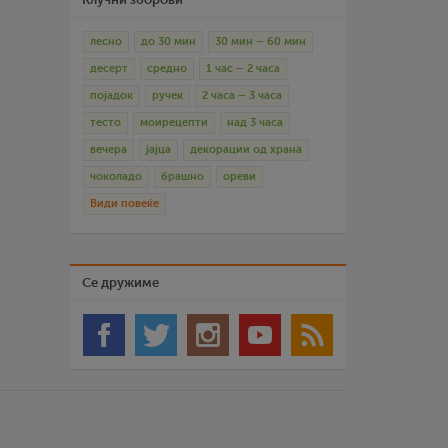
лесно
до 30 мин
30 мин – 60 мин
десерт
средно
1 час – 2 часа
појадок
ручек
2 часа – 3 часа
тесто
моирецепти
над 3 часа
вечера
јајца
декорации од храна
чоколадо
брашно
ореви
Види повеќе
Се дружиме