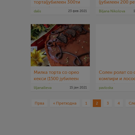
торта(јубилеен 300ти
(јубилеен 200 ре
рецепт)
dalis
23 фев 2021
Biljana Nikolova
Милка торта со орео
Солен ролат со 
кекси (1500 јубилеен
компири и лосо
рецепт)
рецепт)
liljanailieva
15 јан 2021
pavloska
Прва
« Претходна
1
2
3
4
Сле