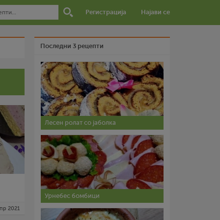
Регистрација
Најави се
Последни 3 рецепти
Лесен ролат со јаболка
Урнебес бомбици
апр 2021