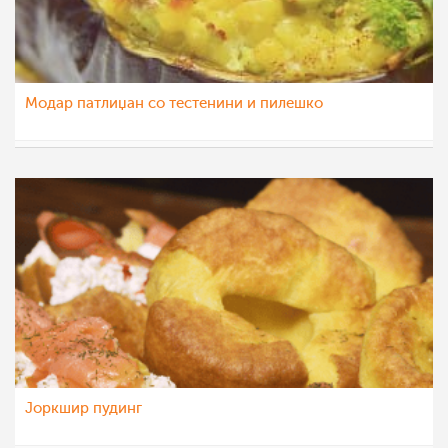
Модар патлиџан со тестенини и пилешко
МоиРецепти
30 окт 2015
Joркшир пудинг