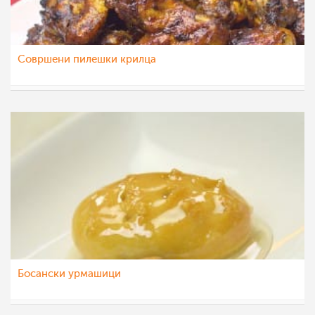
Совршени пилешки крилца
МоиРецепти
9 дек 2015
Босански урмашици
МоиРецепти
23 ное 2015