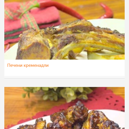
Печени кременадли
МоиРецепти
25 дек 2015