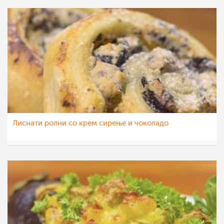
Лиснати ролни со крем сирење и чоколадо
МоиРецепти
13 ное 2015