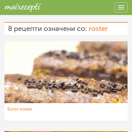
8 рецепти означени со:
roster
Богат колач
МоиРецепти
15 јан 2016