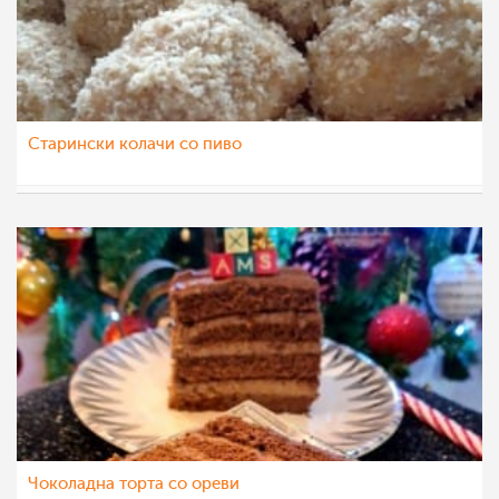
Старински колачи со пиво
dijanatalevski
6 фев 2023
Чоколадна торта со ореви