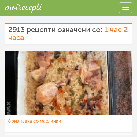
2913 рецепти означени со:
1 час 2
часа
Ориз тавка со маслинки
Despina Krstev
14 мар 2023