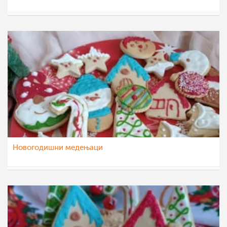
Гордана Аџиева-Михајловска
15 јан 2023
Новогодишни медењаци
eli4ka
14 јан 2023