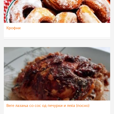
Крофни
Klara
16 фев 2023
Веге лазања со сос од печурки и леќа (посно)