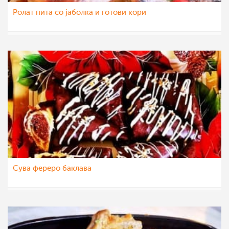
Ролат пита со јаболка и готови кори
Klara
13 јан 2023
Сува фереро баклава
Klara
12 јан 2023