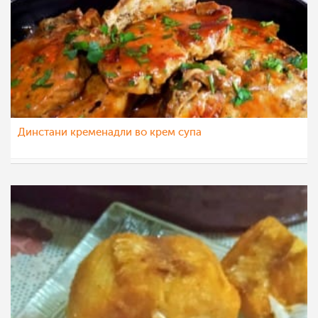
Динстани кременадли во крем супа
Klara
12 јан 2023