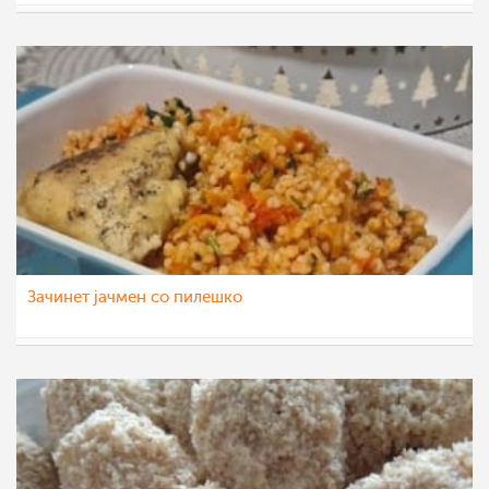
p_janeva
16 фев 2023
Зачинет јачмен со пилешко
nadicaveles
8 фев 2023