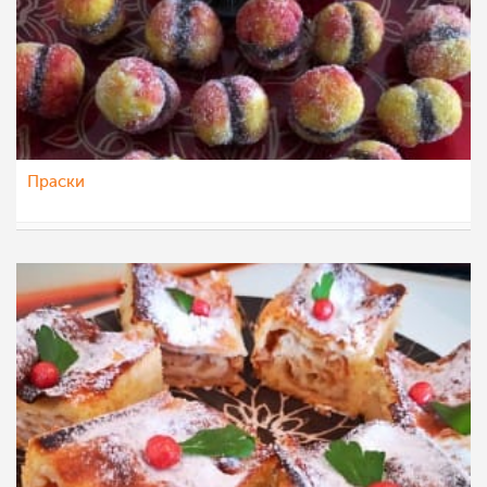
Праски
dijanatalevski
13 јан 2023