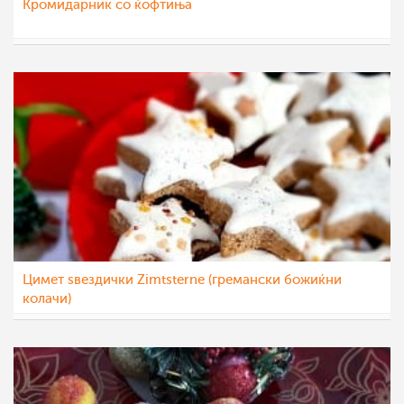
Кромидарник со ќофтиња
Klara
14 јан 2023
Цимет ѕвездички Zimtsterne (гремански божиќни
колачи)
Klara
14 јан 2023