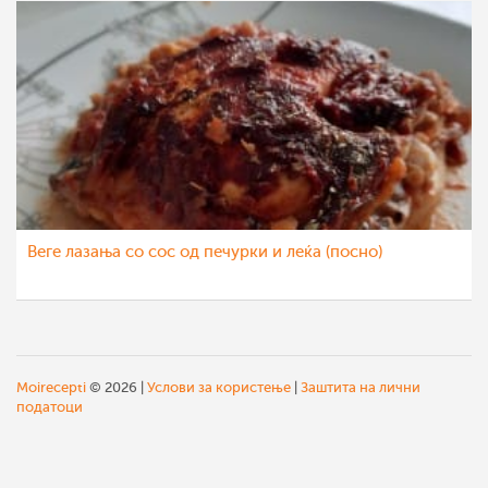
Веге лазања со сос од печурки и леќа (посно)
Moirecepti
© 2026 |
Услови за користење
|
Заштита на лични
податоци