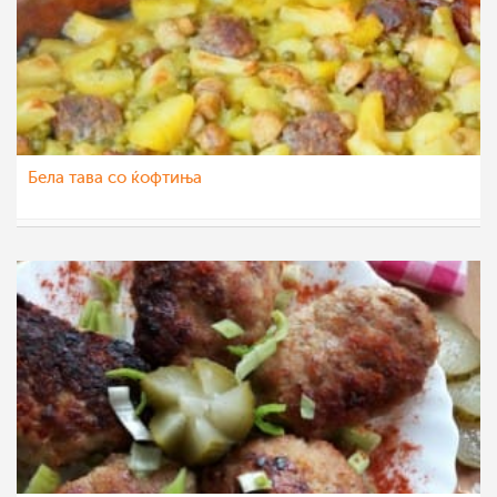
Бела тава со ќофтиња
ikidiki
8 мај 2020