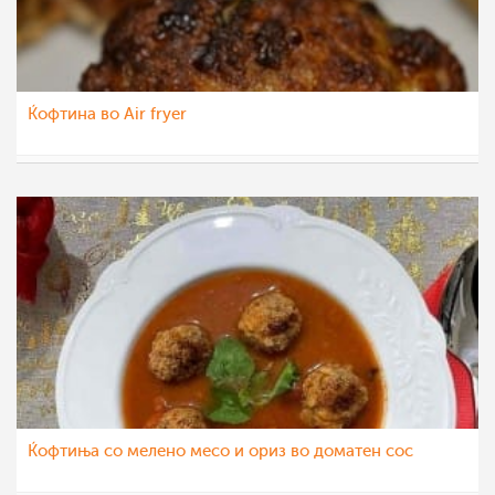
Ќофтина во Air fryer
Ceslaroska
30 мар 2021
Ќофтиња со мелено месо и ориз во доматен сос