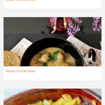
monyq
10 мај 2020
Каша со ќофтиња
Klara
8 мај 2020