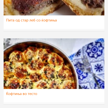
Пита од стар леб со ќофтиња
talija
14 сеп 2021
Ќофтиња во тесто
Klara
30 апр 2021