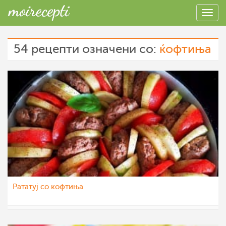
54 рецепти означени со:
ќофтиња
Рататуј со кофтиња
Klara
29 мај 2022