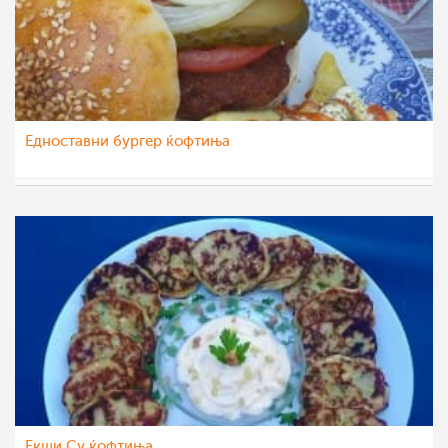
Едноставни бургер ќофтиња
vikianemaja
11 мај 2020
Екши Су ќофтиња