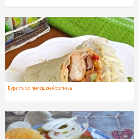
Biljana Nikolova
7 окт 2020
Бурито со пилешки ќофтиња
teofanija
14 мај 2020