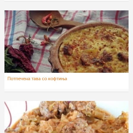
monyq
5 јан 2021
Потпечена тава со кофтиња
Ljubinka Cavdarovska
3 дек 2020