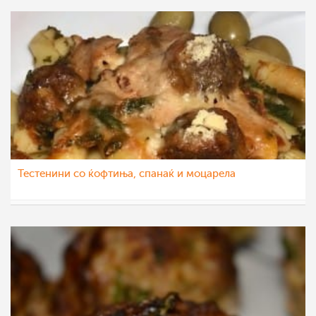
Тестенини со ќофтиња, спанаќ и моцарела
Biljana Nikolova
2 апр 2021