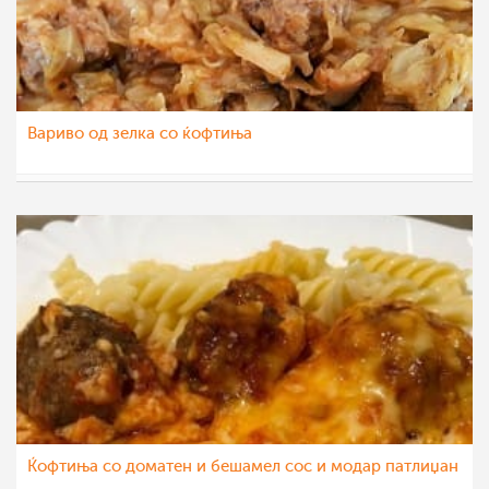
Вариво од зелка со ќофтиња
Klara
24 окт 2020
Ќофтиња со доматен и бешамел сос и модар патлиџан