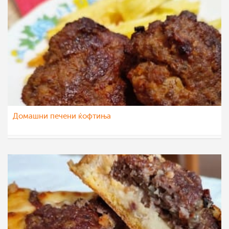
Домашни печени ќофтиња
talija
19 ное 2021