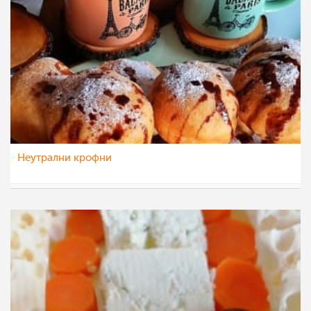
Неутрални крофни
Klara
18 јул 2022