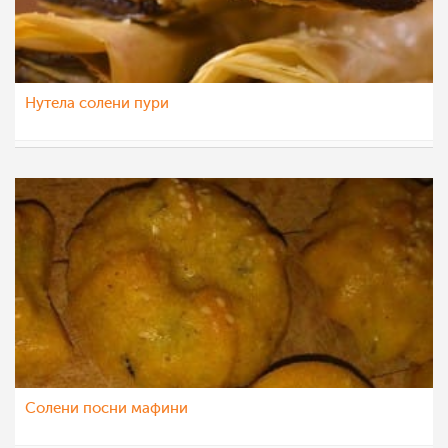
Нутела солени пури
МоиРецепти
15 мај 2015
Солени посни мафини