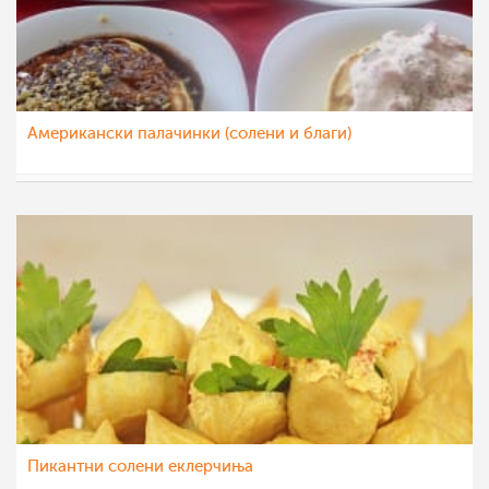
Американски палачинки (солени и благи)
whiterose
20 сеп 2014
Пикантни солени еклерчиња