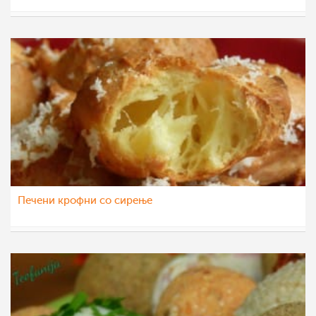
МоиРецепти
15 авг 2014
Печени крофни со сирење
teofanija
30 јул 2014