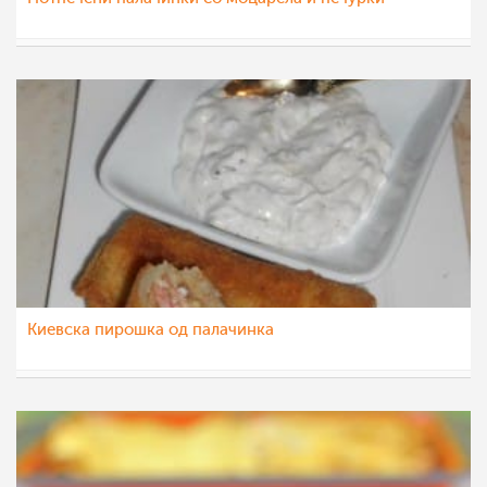
teofanija
10 мар 2014
Киевска пирошка од палачинка
dijanatalevski
3 мар 2014