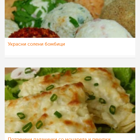
Украсни солени бомбици
teofanija
9 јул 2014
Потпечени палачинки со моцарела и печурки