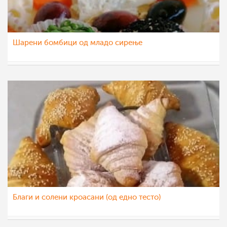
Шарени бомбици од младо сирење
katerinanaskova
21 фев 2022
Благи и солени кроасани (од едно тесто)
sim
3 мај 2021