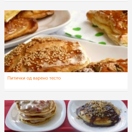
petunija
9 апр 2015
Питички од варено тесто
teofanija
17 ное 2014