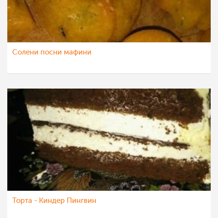
Солени посни мафини
Торта - Киндер Пингвин