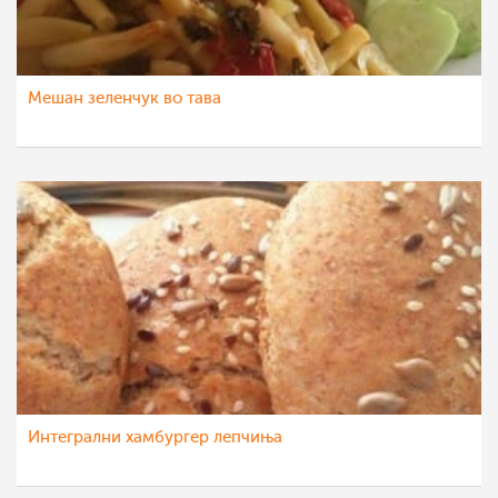
Мешан зеленчук во тава
Интегрални хамбургер лепчиња