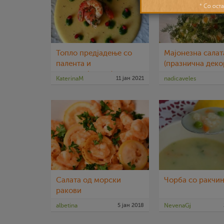
Топло предјадење со
Мајонезна салат
палента и
(празнична деко
ракчиња(посно)
KaterinaM
11 јан 2021
nadicaveles
Салата од морски
Чорба со ракчи
ракови
albetina
5 јан 2018
NevenaGj