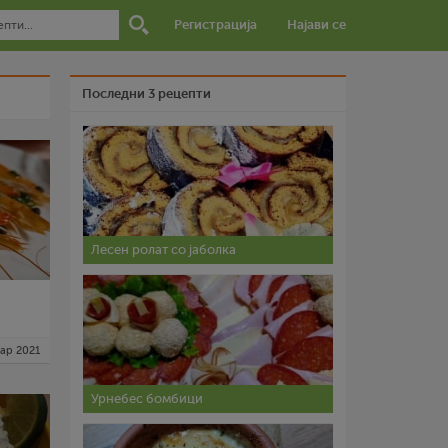
Регистрација
Најави се
Последни 3 рецепти
Лесен ролат со јаболка
мар 2021
Урнебес бомбици