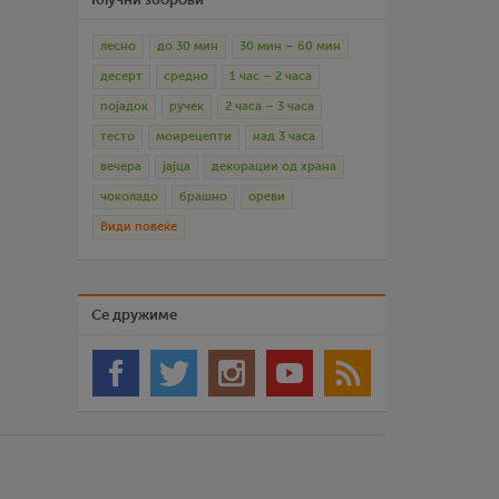
лесно
до 30 мин
30 мин – 60 мин
десерт
средно
1 час – 2 часа
појадок
ручек
2 часа – 3 часа
тесто
моирецепти
над 3 часа
вечера
јајца
декорации од храна
чоколадо
брашно
ореви
Види повеќе
Се дружиме