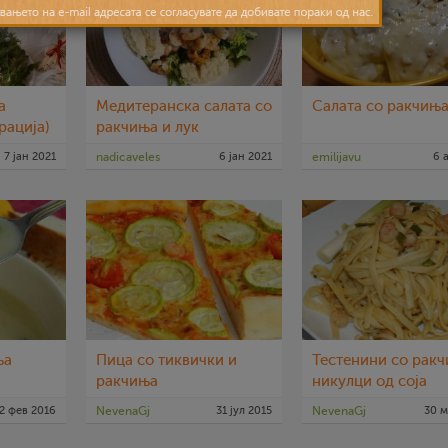
а
Медитеранска салата со
Салата со ракчињ
рација)
ракчиња и лук
7 јан 2021
nadicaveles
6 јан 2021
emilijavu
6 
ња
Пица со тиквички и
Тестенини со ракч
ракчиња
никулци од соја
2 фев 2016
NevenaGj
31 јул 2015
NevenaGj
30 м