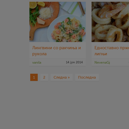
Лингвини со ракчиња и
Едноставно прж
рукола
лигњи
vanila
14 јун 2014
NevenaGj
1
2
Следна »
Последна