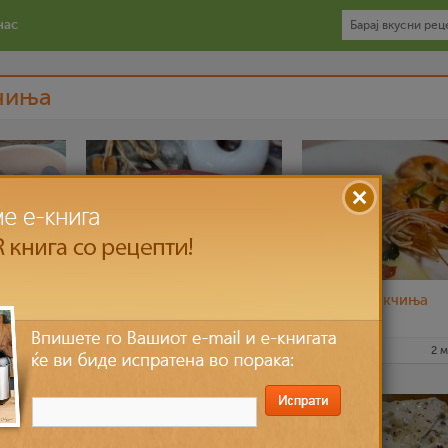
нас
чиња
спанаќ
Шпагети со никулци и
Пијани ракчиња
ракчиња
18 јул 2022
nadicaveles
8 ное 2021
nadicaveles
2 