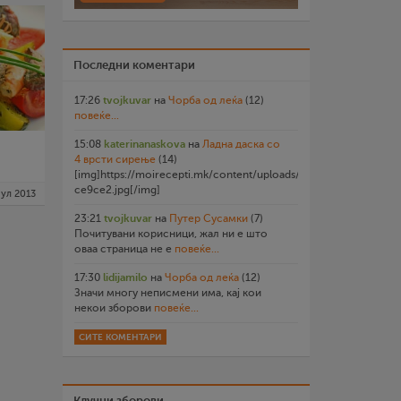
Последни коментари
17:26
tvojkuvar
на
Чорба од леќа
(12)
повеќе...
15:08
katerinanaskova
на
Ладна даска со
4 врсти сирење
(14)
[img]https://moirecepti.mk/content/uploads/2026/07/20260719
ce9ce2.jpg[/img]
јул 2013
23:21
tvojkuvar
на
Путер Сусамки
(7)
Почитувани корисници, жал ни е што
оваа страница не е
повеќе...
17:30
lidijamilo
на
Чорба од леќа
(12)
Значи многу неписмени има, кај кои
некои зборови
повеќе...
СИТЕ КОМЕНТАРИ
Клучни зборови