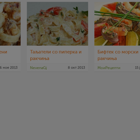
ени
Таљатели со пиперка и
Бифтек со морски
ракчиња
ракчиња
6 ное 2013
NevenaGj
8 окт 2013
МоиРецепти
15 