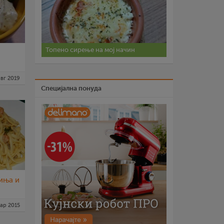
Топено сирење на мој начин
а
авг 2019
Специјална понуда
иња и
ар 2015