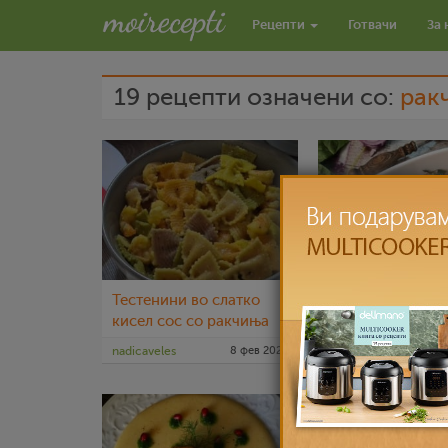
Рецепти
Готвачи
За 
19 рецепти означени со:
рак
Тестенини во слатко
Салата со свеж 
кисел сос со ракчиња
и ракчиња
nadicaveles
8 фев 2023
nadicaveles