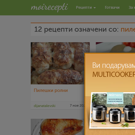
Рецепти
Готвачи
За 
12 рецепти означени со:
пил
Пилешки ролни
Паштета од пил
месо и џигер
dijanatalevski
7 ное 2021
NevenaGj