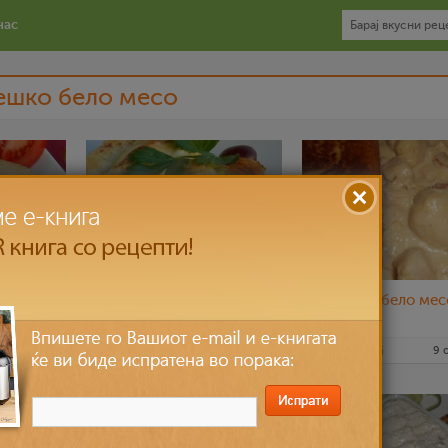
нас
ешко бело месо
ешко
Палачинки со пилешко
Пилешко бело мес
и печурки
сос
5 мар 2016
NevenaGj
14 фев 2016
dijanatalevski
9 