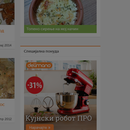
Топено сирење на мој начин
од
мај 2014
Специјална понуда
ос
апр 2012