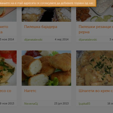
нето
Пилешка бајадера
Пилешки резанци 
ка
рерна
3 ное 2014
dijanatalevski
4 мај 2014
dijanatalevski
3 
есо со
Нагетс
Шпагети во крем с
9 ное 2013
NevenaGj
23 јул 2013
ljupka85
16 