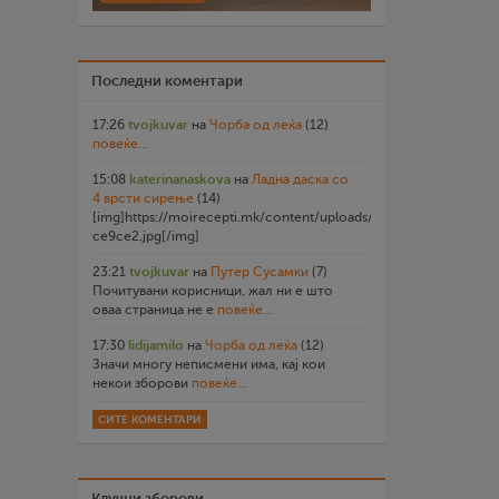
Последни коментари
17:26
tvojkuvar
на
Чорба од леќа
(12)
повеќе...
15:08
katerinanaskova
на
Ладна даска со
4 врсти сирење
(14)
[img]https://moirecepti.mk/content/uploads/2026/07/20260719
ce9ce2.jpg[/img]
23:21
tvojkuvar
на
Путер Сусамки
(7)
Почитувани корисници, жал ни е што
оваа страница не е
повеќе...
17:30
lidijamilo
на
Чорба од леќа
(12)
Значи многу неписмени има, кај кои
некои зборови
повеќе...
СИТЕ КОМЕНТАРИ
Клучни зборови