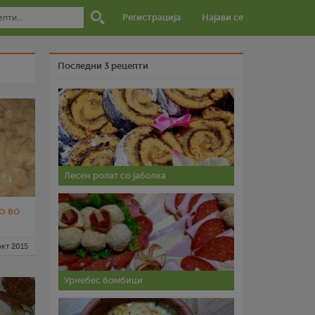
Регистрација
Најави се
Последни 3 рецепти
Лесен ролат со јаболка
о во
окт 2015
Урнебес бомбици