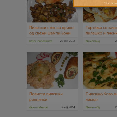
Пилешки стек со прилог
Тортиљи со зачи
од свежи шампињони
пилешко и пчен
katerinanaskova
22 јан 2015
NevenaGj
2
Полнети пилешки
Пилешко бело м
ролнички
лимон
dijanatalevski
3 мај 2014
NevenaGj
2