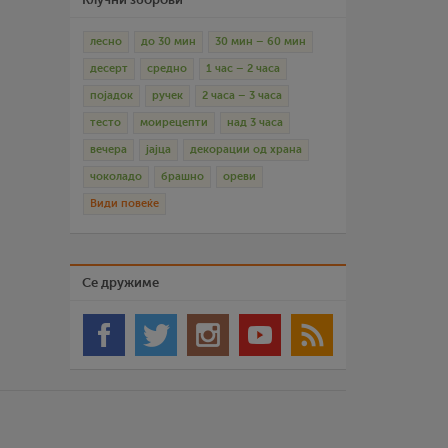
лесно
до 30 мин
30 мин – 60 мин
десерт
средно
1 час – 2 часа
појадок
ручек
2 часа – 3 часа
тесто
моирецепти
над 3 часа
вечера
јајца
декорации од храна
чоколадо
брашно
ореви
Види повеќе
Се дружиме