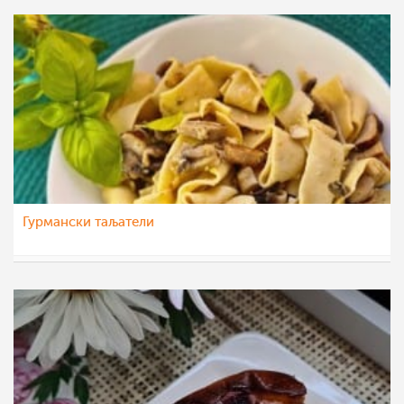
Гурмански таљатели
nadicaveles
26 окт 2022