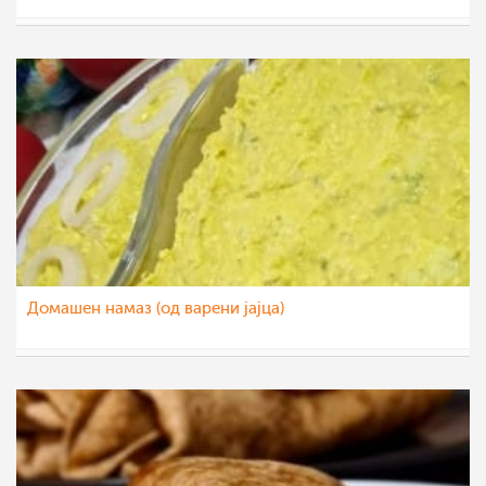
sim
26 мај 2022
Домашен намаз (од варени јајца)
sim
26 апр 2022