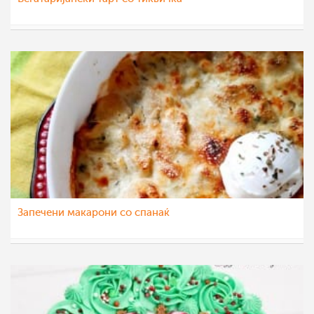
Ljubinka Cavdarovska
25 јан 2022
Запечени макарони со спанаќ
saram-baram
23 јан 2022