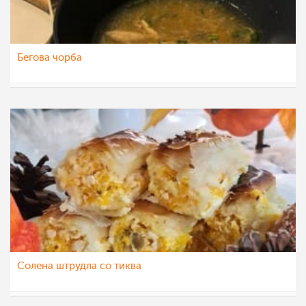
Бегова чорба
nadicaveles
24 ное 2022
Солена штрудла со тиква
nadicaveles
17 ное 2022