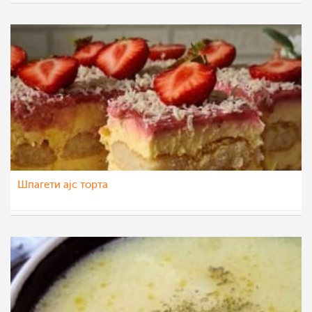
sim
23 авг 2022
Шпагети ајс торта
nadicaveles
23 јул 2022