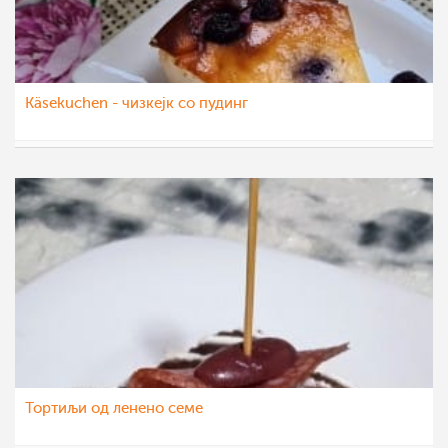
Käsekuchen - чизкејк со пудинг
nadicaveles
7 окт 2022
Тортиљи од ленено семе