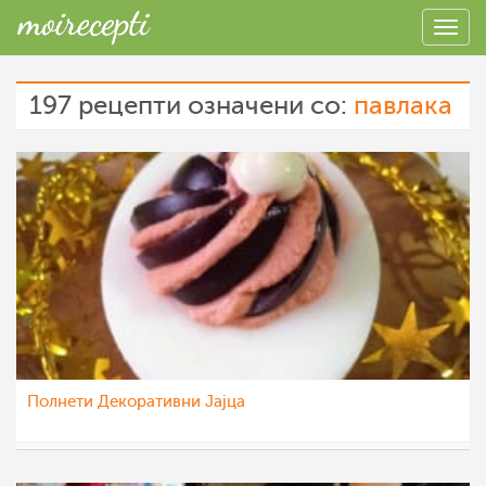
197 рецепти означени со:
павлака
Полнети Декоративни Јајца
sim
8 јан 2023