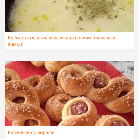
Кремаста освежувачка манџа (со ким, павлака и
лимон)
sim
6 јул 2022
Кифлички со виршли