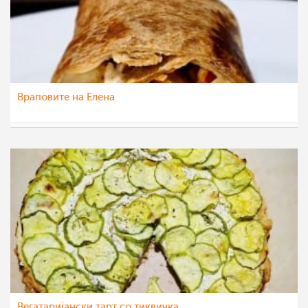
Враповите на Елена
nadicaveles
30 мар 2022
Вегатаријански тарт со тиквичка