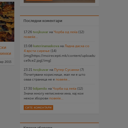
Последни коментари
17:26
tvojkuvar
на
Чорба од леќа
(12)
повеќе...
15:08
katerinanaskova
на
Ладна даска со
ски
4 врсти сирење
(14)
чинки
[img]https://moirecepti.mk/content/uploads/2026/07/20260719
ce9ce2.jpg[/img]
ар 2015
23:21
tvojkuvar
на
Путер Сусамки
(7)
Почитувани корисници, жал ни е што
оваа страница не е
повеќе...
17:30
lidijamilo
на
Чорба од леќа
(12)
Значи многу неписмени има, кај кои
некои зборови
повеќе...
СИТЕ КОМЕНТАРИ
Клучни зборови