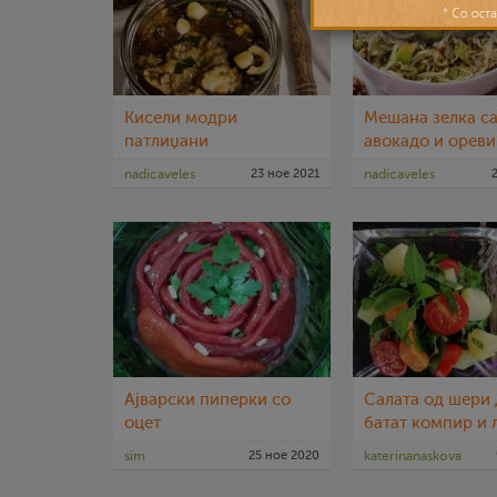
Кисели модри
Мешана зелка са
патлиџани
авокадо и ореви
nadicaveles
23 ное 2021
nadicaveles
Ајварски пиперки со
Салата од шери 
оцет
батат компир и 
оцет
sim
25 ное 2020
katerinanaskova