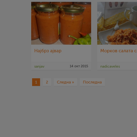
Најбрз ајвар
Морков салата с
sanjav
14 окт 2015
nadicaveles
1
2
Следна »
Последна