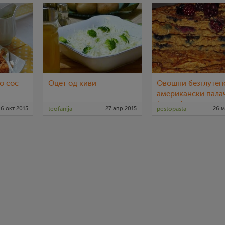
о сос
Оцет од киви
Овошни безглутен
американски пала
(посно)
6 окт 2015
teofanija
27 апр 2015
pestopasta
26 м