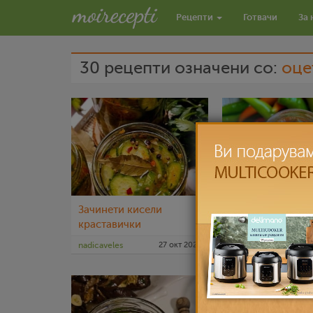
Рецепти
Готвачи
За 
30 рецепти означени со:
оце
Зачинети кисели
Пржен пинџур со
краставички
тегли
nadicaveles
27 окт 2022
nadicaveles