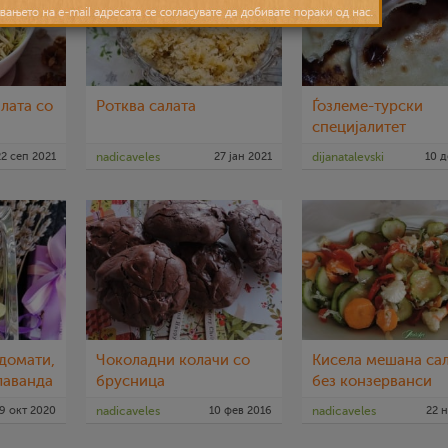
лата со
Ротква салата
Ѓозлеме-турски
специјалитет
22 сеп 2021
nadicaveles
27 јан 2021
dijanatalevski
10 д
домати,
Чоколадни колачи со
Кисела мешана са
лаванда
брусница
без конзерванси
9 окт 2020
nadicaveles
10 фев 2016
nadicaveles
22 