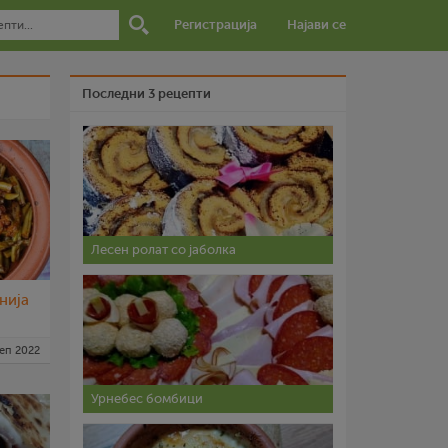
Регистрација
Најави се
Последни 3 рецепти
Лесен ролат со јаболка
нија
сеп 2022
Урнебес бомбици