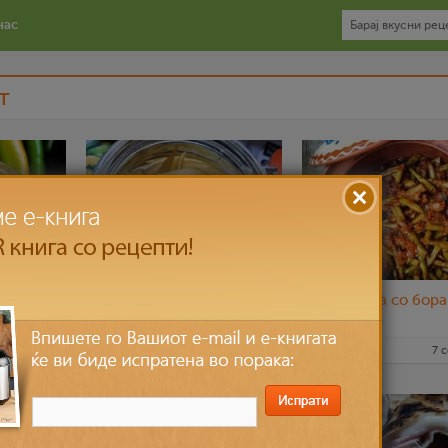
нас
т
 лук во
Полнети феферончиња
Антипаста со бора
во шише
12 окт 2022
nadicaveles
2 окт 2022
nadicaveles
7 