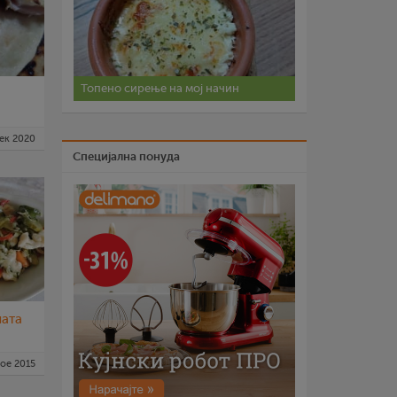
Топено сирење на мој начин
ек 2020
Специјална понуда
лата
ное 2015