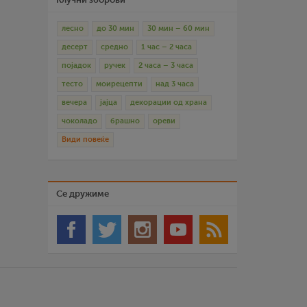
лесно
до 30 мин
30 мин – 60 мин
десерт
средно
1 час – 2 часа
појадок
ручек
2 часа – 3 часа
тесто
моирецепти
над 3 часа
вечера
јајца
декорации од храна
чоколадо
брашно
ореви
Види повеќе
Се дружиме