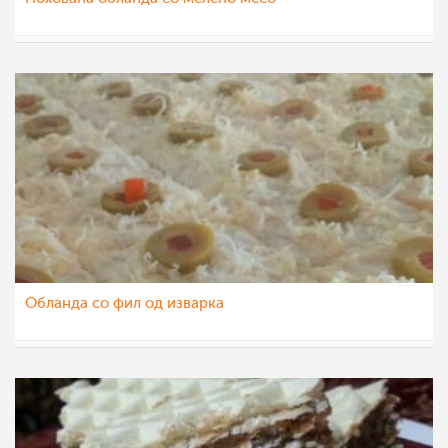
nadicaveles
14 јан 2015
Обланда со фил од изварка
nightshade
14 јан 2015