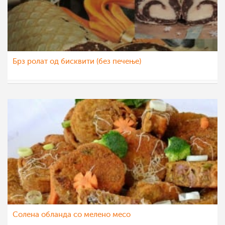
Брз ролат од бисквити (без печење)
nadicaveles
16 јан 2015
Солена обланда со мелено месо