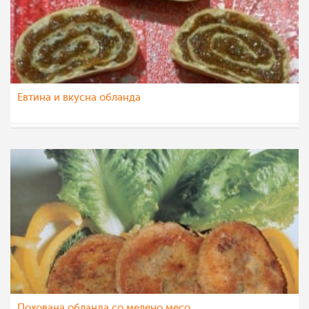
Евтина и вкусна обланда
luna
14 јан 2015
Похованa обландa со мелено месо