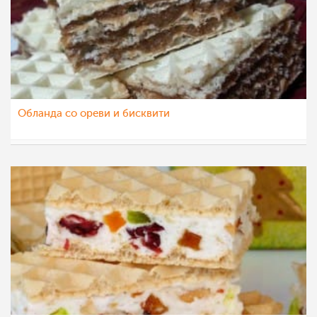
Обланда со ореви и бисквити
luna
13 јан 2015