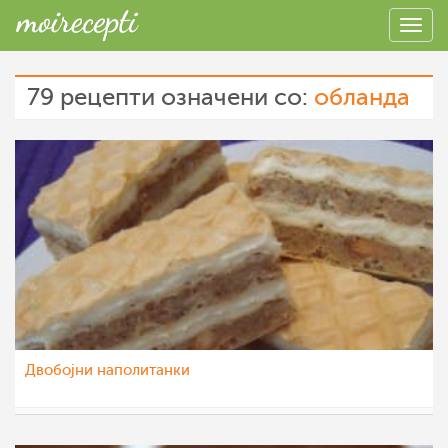
79 рецепти означени со:
обланда
Двобојни наполитанки
margarit4e
19 јан 2015