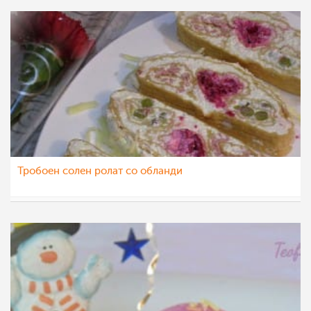
Тробоен солен ролат со обланди
Klara
17 јан 2015