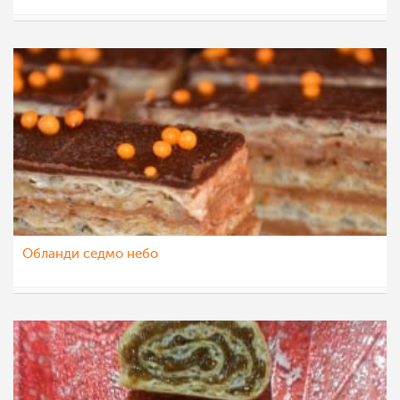
teofanija
15 јан 2015
Обланди седмо небо
saram-baram
15 јан 2015