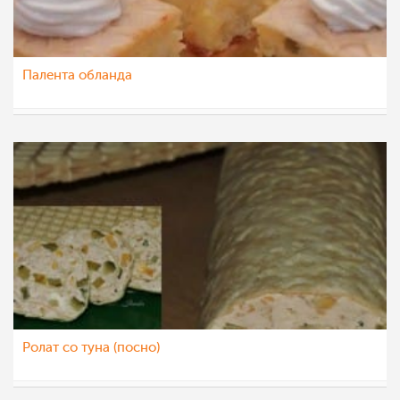
Палента обланда
ikidiki
17 јан 2015
Ролат со туна (посно)
nadicaveles
17 јан 2015