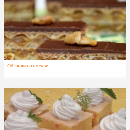
Обланди со смокви
saram-baram
18 јан 2015