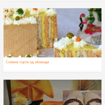
pavloska
16 јан 2015
Солена торта од обланди
teofanija
16 јан 2015