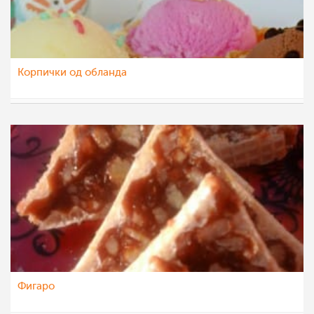
Корпички од обланда
teofanija
17 јан 2015
Фигаро