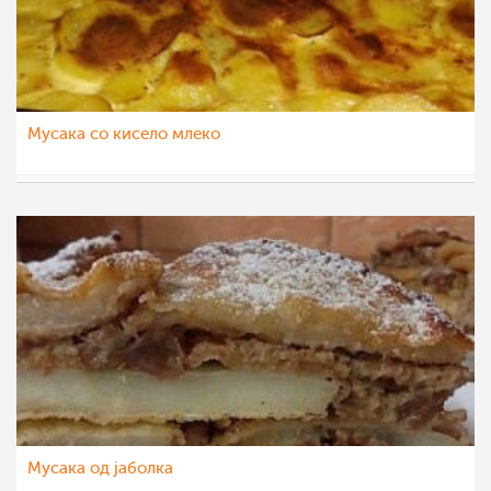
Мусака со кисело млеко
nola_ismajloska
6 фев 2016
Мусака од јаболка