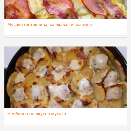
Мусака од тиквица, кашкавал и сланина
Гордана Аџиева-Михајловска
4 јун 2022
Необична но вкусна мусака
vesna91
3 мар 2021