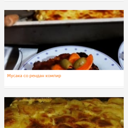
sim
26 јан 2021
Мусака со рендaн компир
Klara
15 апр 2020