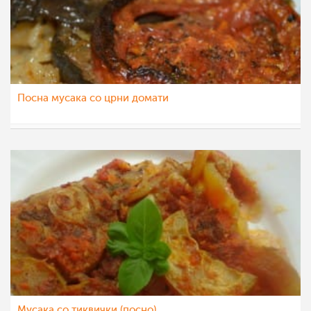
Посна мусака со црни домати
Ceslaroska
19 авг 2015
Мусака со тиквички (посно)