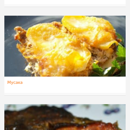
jovana88
24 јан 2016
Мусака
pavloska
29 ное 2015