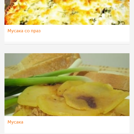
Мусака со праз
liljanailieva
2 фев 2021
Мусака