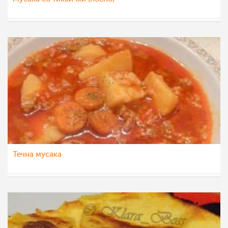
pavloska
14 авг 2015
Течна мусака
ikidiki
22 јан 2015