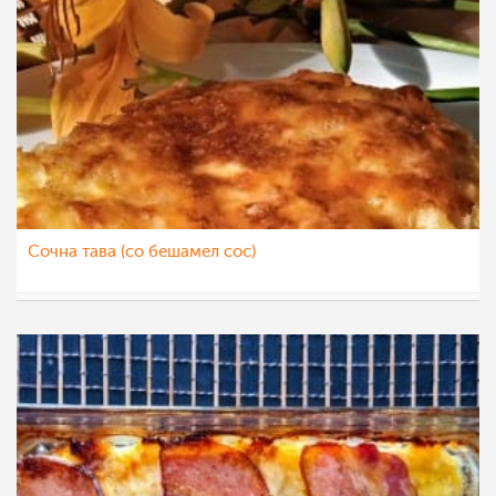
Сочна тава (со бешамел сос)
sim
9 јун 2022