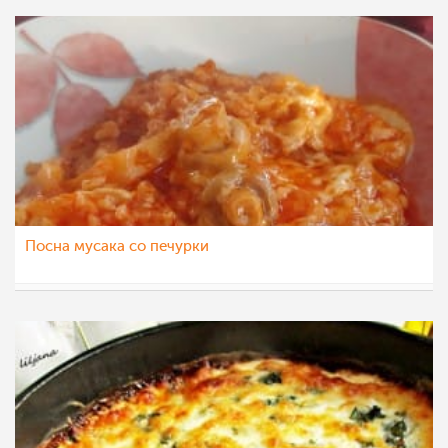
Посна мусака со печурки
Vase Krsteska
20 фев 2021