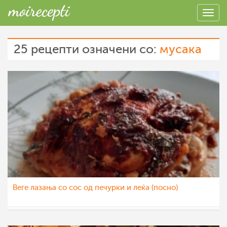
25 рецепти означени со:
мусака
Веге лазања со сос од печурки и леќа (посно)
p_janeva
16 фев 2023