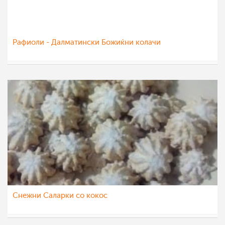
Рафиоли - Далматински Божиќни колачи
teofanija
7 јан 2021
Снежни Саларки со кокос
sim
7 јан 2021