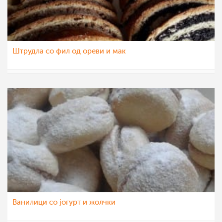
Штрудла со фил од ореви и мак
jovana88
19 јул 2020
Ванилици со јогурт и жолчки