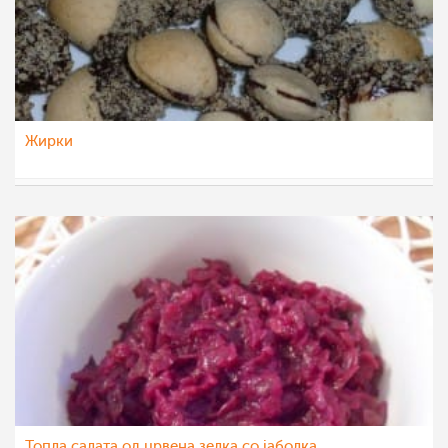
Жирки
eli4ka
21 јан 2015
Топла салата од црвена зелка со јаболка