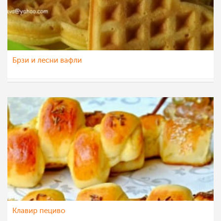
Брзи и лесни вафли
LUDO
7 дек 2015
Клавир пециво