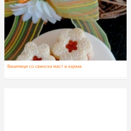
Ванилици со свинска маст и кајмак
katerinanaskova
2 мај 2021