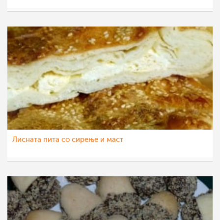
teofanija
17 окт 2015
Лисната пита со сирење и маст
teofanija
11 јул 2015