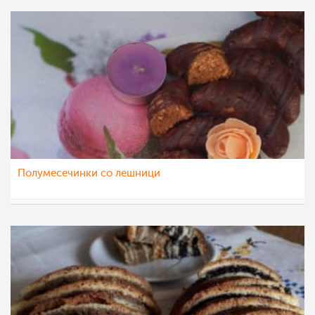
Полумесечинки со лешници
vikianemaja
1 авг 2020