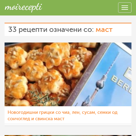
33 рецепти означени со:
маст
Новогодишни грицки со чиа, лен, сусам, семки од
сончоглед и свинска маст
katerinanaskova
29 дек 2022