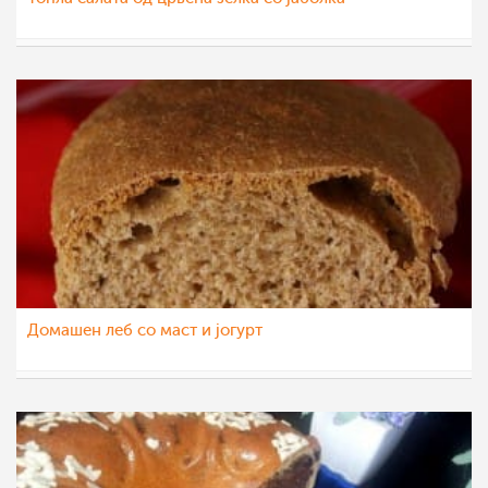
albetina
5 јан 2015
Домашен леб со маст и јогурт
LUDO
31 дек 2014