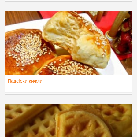
eli4ka
5 јан 2020
Падејски кифли
vikianemaja
27 дек 2015