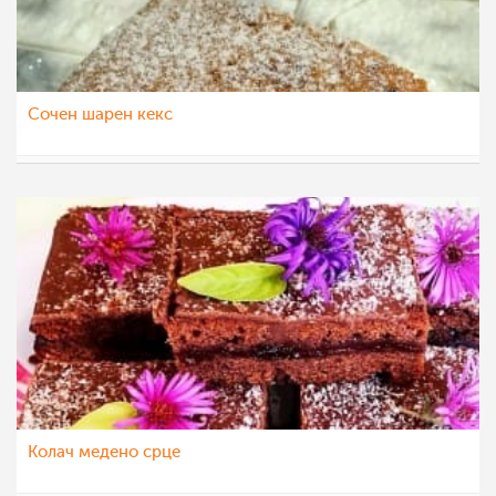
Сочен шарен кекс
sim
20 ное 2022
Колач медено срце