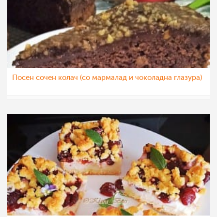
Посен сочен колач (со мармалад и чоколадна глазура)
sim
10 јул 2022