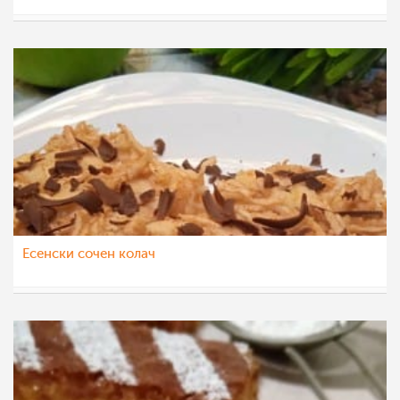
sim
10 окт 2022
Есенски сочен колач
sim
9 окт 2022