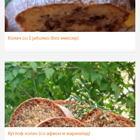
Колач со 1 јаболко (без миксер)
sim
26 окт 2022
Куглоф колач (со афион и мармалад)