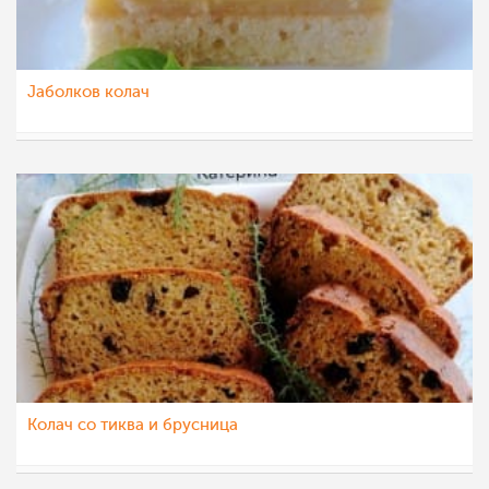
Јаболков колач
katerinanaskova
21 дек 2022
Колач со тиква и брусница
katerinanaskova
29 ное 2022