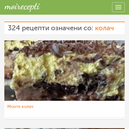
324 рецепти означени со:
колач
Монте колач
dijanatalevski
22 мар 2023