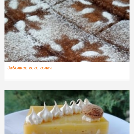
Јаболков кекс колач
sim
26 дек 2022