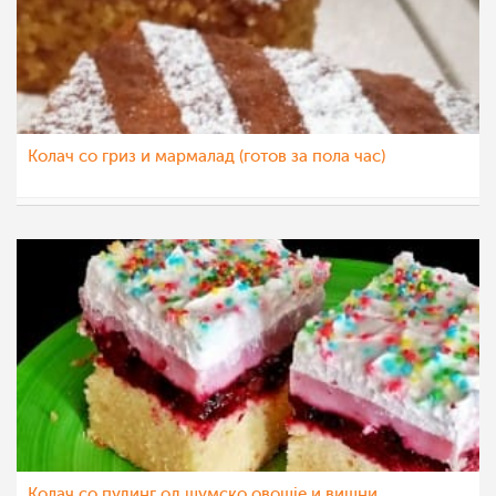
Колач со гриз и мармалад (готов за пола час)
sim
30 сеп 2022
Колач со пудинг од шумско овошје и вишни