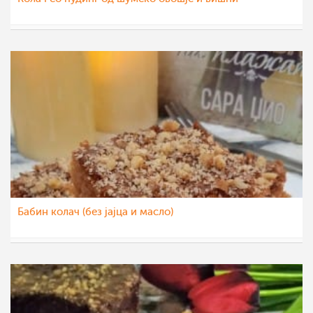
Klara
17 сеп 2022
Бабин колач (без јајца и масло)
sim
27 авг 2022