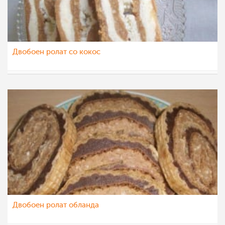
Двобоен ролат со кокос
SlaganaMartin
26 авг 2012
Двобоен ролат обланда