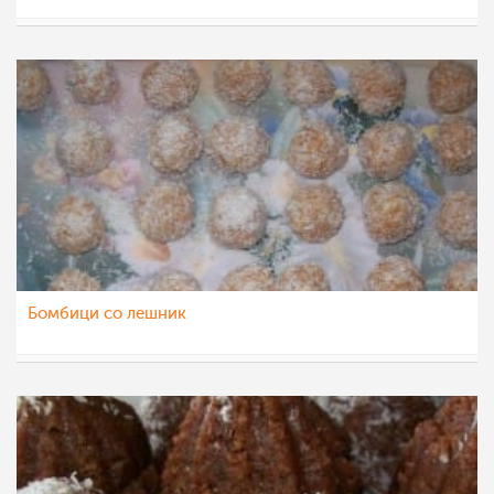
Daniela Dzogova
11 јул 2012
Бомбици со лешник
SlaganaMartin
14 јун 2012