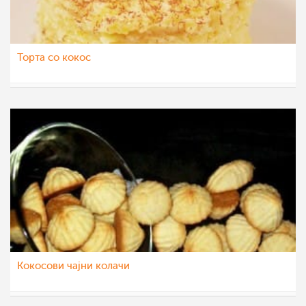
Торта со кокос
МоиРецепти
3 сеп 2012
Кокосови чајни колачи
Klara
1 сеп 2012