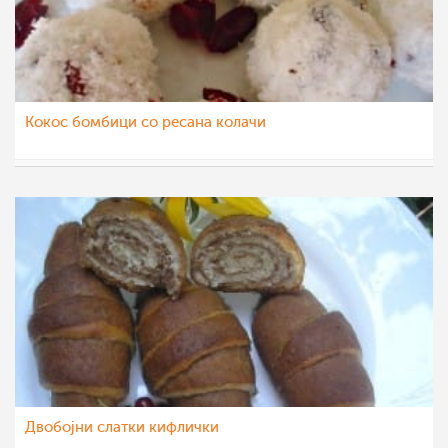
Кокос бомбици со ресана колачи
liljanailieva
29 јул 2012
Двобојни слатки кифлички