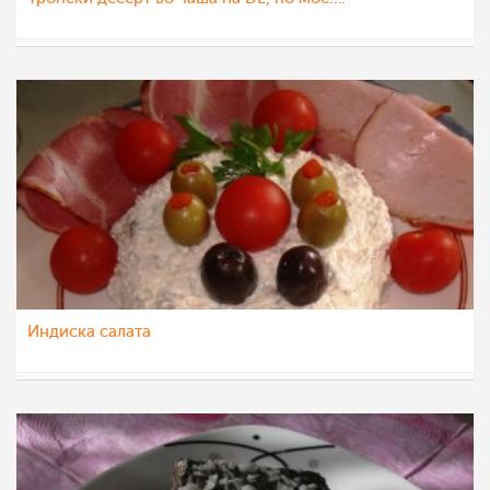
LiliN
2 јун 2012
Индиска салата
Anica
27 мај 2012