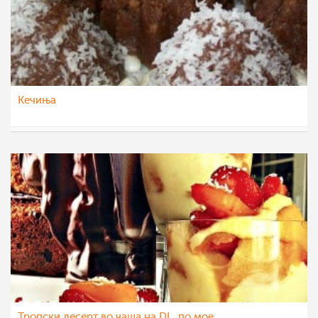
Кечиња
Klara
4 јун 2012
Тропски десерт во чаша на DL, по мое….