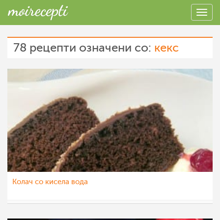
78 рецепти означени со:
кекс
Колач со кисела вода
katerinanaskova
27 мар 2023