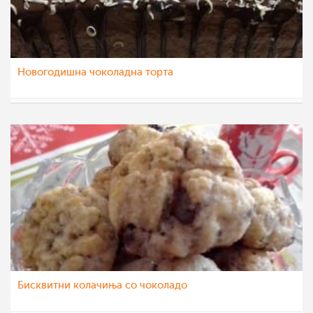
Новогодишна чоколадна торта
dijanatalevski
8 јан 2023
Бисквитни колачиња со чоколадо