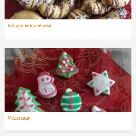
Ванилини колачиња
dijanatalevski
15 јан 2023
Медењаци
dijanatalevski
13 јан 2023