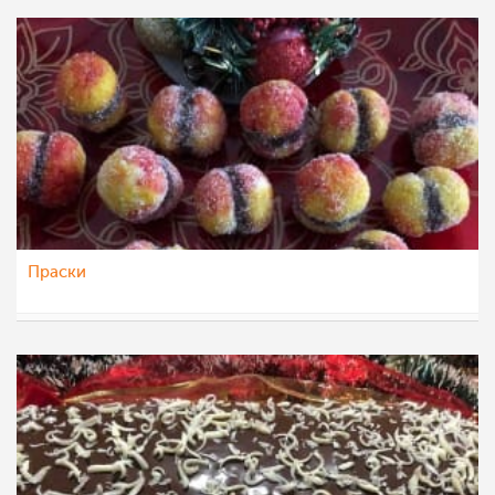
Праски
dijanatalevski
13 јан 2023