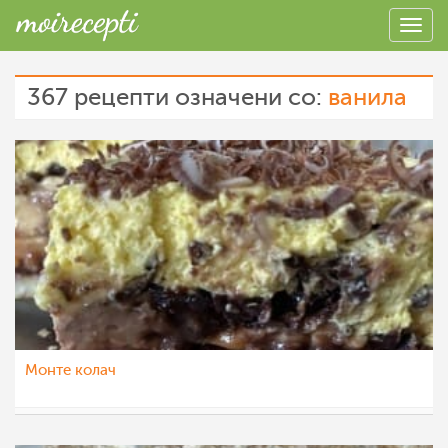
367 рецепти означени со:
ванила
Монте колач
dijanatalevski
22 мар 2023