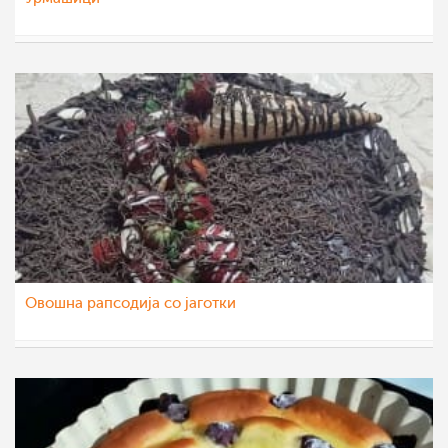
dijanatalevski
24 јул 2022
Овошна рапсодија со јаготки
dijanatalevski
19 јун 2022