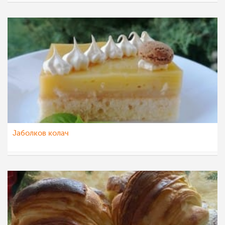
dijanatalevski
30 дек 2022
Јаболков колач
katerinanaskova
21 дек 2022