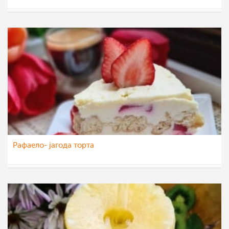
KaterinaM
10 ное 2022
Рафаело- јагода торта
nadicaveles
13 окт 2022