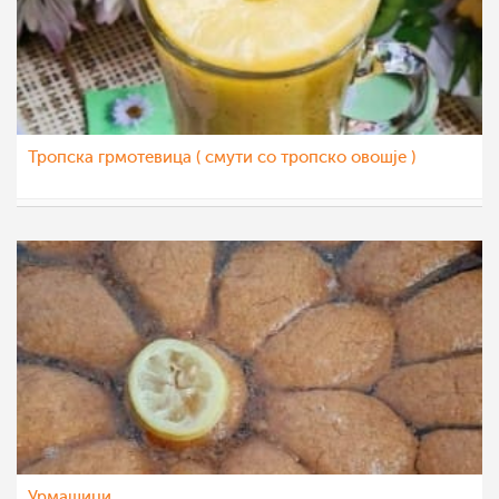
Тропска грмотевица ( смути со тропско овошје )
nadicaveles
8 окт 2022
Урмашици