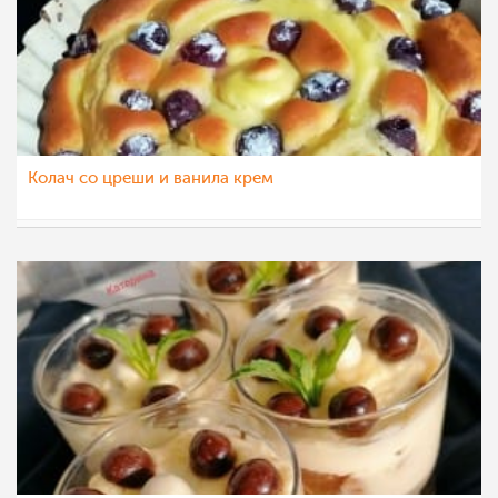
Колач со цреши и ванила крем
Klara
18 јун 2022