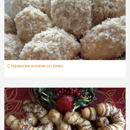
Старински колачи со пиво
dijanatalevski
6 фев 2023