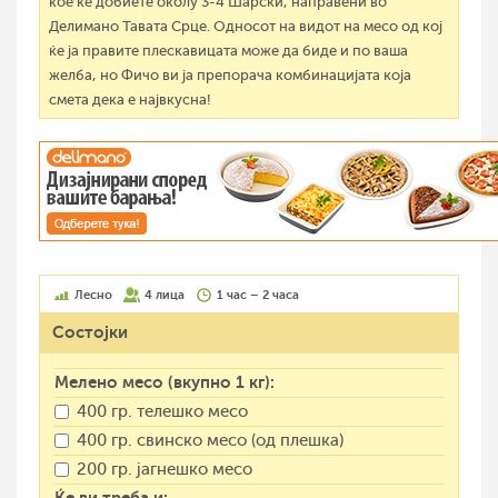
кое ќе добиете околу 3-4 Шарски, направени во
Делимано Тавата Срце. Односот на видот на месо од кој
ќе ја правите плескавицата може да биде и по ваша
желба, но Фичо ви ја препорача комбинацијата која
смета дека е највкусна!
Лесно
4 лица
1 час – 2 часа
Состојки
Мелено месо (вкупно 1 кг):
400 гр. телешко месо
400 гр. свинско месо (од плешка)
200 гр. јагнешко месо
Ќе ви треба и: