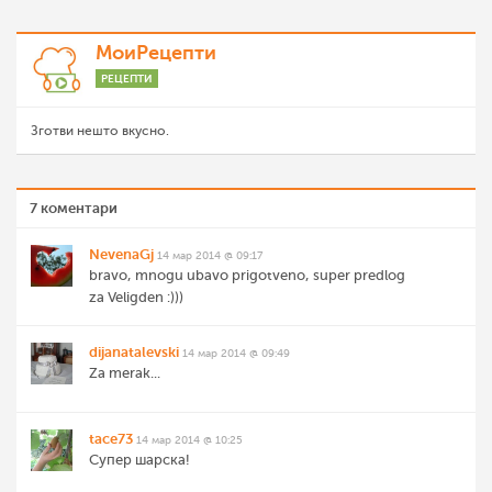
МоиРецепти
РЕЦЕПТИ
Зготви нешто вкусно.
7 коментари
NevenaGj
14 мар 2014 @ 09:17
bravo, mnogu ubavo prigotveno, super predlog
za Veligden :)))
dijanatalevski
14 мар 2014 @ 09:49
Za merak...
tace73
14 мар 2014 @ 10:25
Супер шарска!