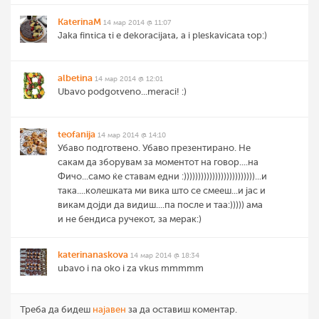
KaterinaM
14 мар 2014 @ 11:07
Jaka fintica ti e dekoracijata, a i pleskavicata top:)
albetina
14 мар 2014 @ 12:01
Ubavo podgotveno...meraci! :)
teofanija
14 мар 2014 @ 14:10
Убаво подготвено. Убаво презентирано. Не
сакам да зборувам за моментот на говор....на
Фичо...само ќе ставам едни :)))))))))))))))))))))))))...и
така....колешката ми вика што се смееш...и јас и
викам дојди да видиш....па после и таа:))))) ама
и не бендиса ручекот, за мерак:)
katerinanaskova
14 мар 2014 @ 18:34
ubavo i na oko i za vkus mmmmm
Треба да бидеш
најавен
за да оставиш коментар.