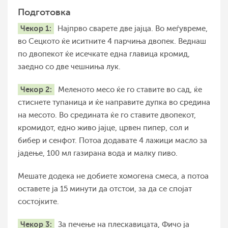
Подготовка
Чекор 1:
Најпрво сварете две јајца. Во меѓувреме,
во Сецкото ќе иситните 4 парчиња двопек. Веднаш
по двопекот ќе исечкате една главица кромид,
заедно со две чешниња лук.
Чекор 2:
Меленото месо ќе го ставите во сад, ќе
стиснете тупаница и ќе направите дупка во средина
на месото. Во средината ќе го ставите двопекот,
кромидот, едно живо јајце, црвен пипер, сол и
бибер и сенфот. Потоа додавате 4 лажици масло за
јадење, 100 мл газирана вода и малку пиво.
Мешате додека не добиете хомогена смеса, а потоа
оставете ја 15 минути да отстои, за да се спојат
состојките.
Чекор 3:
За печење на плескавицата, Фичо ја