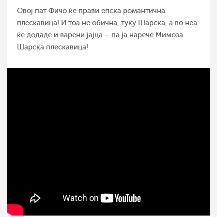
Овој пат Фичо ќе прави епска романтична
плескавица! И тоа не обична, туку Шарска, а во неа
ќе додаде и варени јајца – па ја нарече Мимоза
Шарска плескавица!