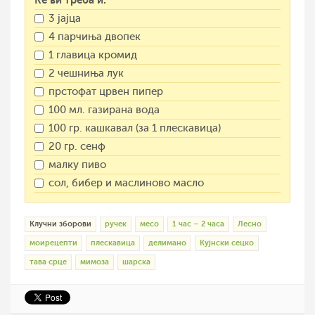
3 јајца
4 парчиња двопек
1 главица кромид
2 чешниња лук
прстофат црвен пипер
100 мл. газирана вода
100 гр. кашкавал (за 1 плескавица)
20 гр. сенф
малку пиво
сол, бибер и маслиново масло
Клучни зборови
ручек
месо
1 час – 2 часа
Лесно
моирецепти
плескавица
делимано
Кујнски сецко
тава срце
мимоза
шарска