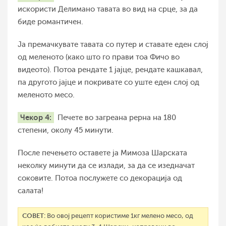
искористи Делимано тавата во вид на срце, за да
биде романтичен.
Ја премачкувате тавата со путер и ставате еден слој
од меленото (како што го прави тоа Фичо во
видеото). Потоа рендате 1 јајце, рендате кашкавал,
па другото јајце и покривате со уште еден слој од
меленото месо.
Чекор 4:
Печете во загреана рерна на 180
степени, околу 45 минути.
После печењето оставете ја Мимоза Шарската
неколку минути да се излади, за да се изедначат
соковите. Потоа послужете со декорација од
салата!
СОВЕТ:
Во овој рецепт користиме 1кг мелено месо, од