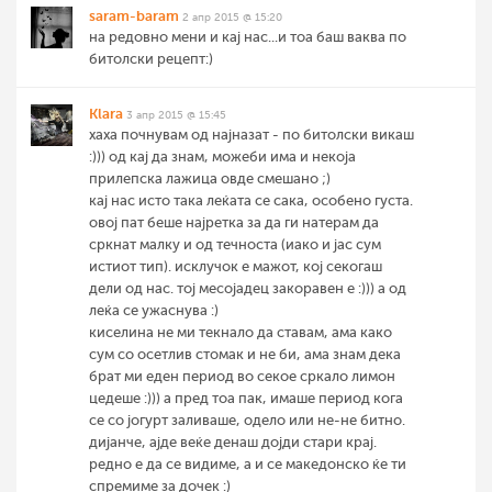
saram-baram
2 апр 2015 @ 15:20
на редовно мени и кај нас...и тоа баш ваква по
битолски рецепт:)
Klara
3 апр 2015 @ 15:45
хаха почнувам од најназат - по битолски викаш
:))) од кај да знам, можеби има и некоја
прилепска лажица овде смешано ;)
кај нас исто така леќата се сака, особено густа.
овој пат беше најретка за да ги натерам да
сркнат малку и од течноста (иако и јас сум
истиот тип). исклучок е мажот, кој секогаш
дели од нас. тој месојадец закоравен е :))) а од
леќа се ужаснува :)
киселина не ми текнало да ставам, ама како
сум со осетлив стомак и не би, ама знам дека
брат ми еден период во секое сркало лимон
цедеше :))) а пред тоа пак, имаше период кога
се со јогурт заливаше, одело или не-не битно.
дијанче, ајде веќе денаш дојди стари крај.
редно е да се видиме, а и се македонско ќе ти
спремиме за дочек :)