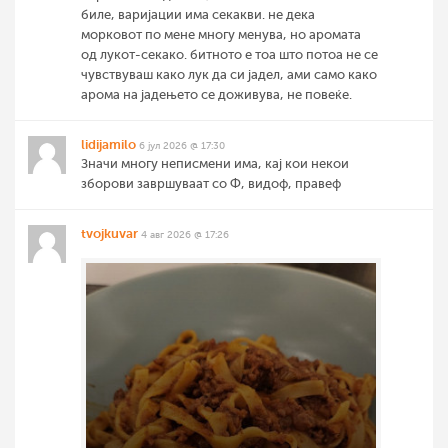
биле, варијации има секакви. не дека
морковот по мене многу менува, но аромата
од лукот-секако. битното е тоа што потоа не се
чувствуваш како лук да си јадел, ами само како
арома на јадењето се доживува, не повеќе.
lidijamilo
6 јул 2026 @ 17:30
Значи многу неписмени има, кај кои некои
зборови завршуваат со Ф, видоф, правеф
tvojkuvar
4 авг 2026 @ 17:26