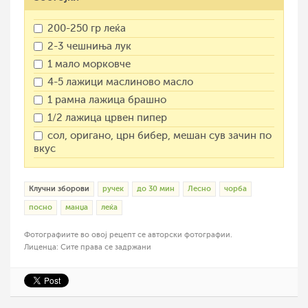
200-250 гр леќа
2-3 чешниња лук
1 мало морковче
4-5 лажици маслиново масло
1 рамна лажица брашно
1/2 лажица црвен пипер
сол, оригано, црн бибер, мешан сув зачин по
вкус
Клучни зборови
ручек
до 30 мин
Лесно
чорба
посно
манџа
леќа
Фотографиите во овој рецепт се авторски фотографии.
Лиценца: Сите права се задржани