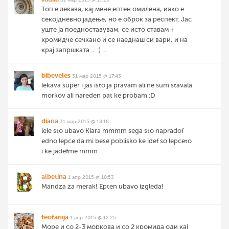
Топ е леќава, кај мене ептен омилена, иако е
секојдневно јадење, но е оброк за респект. Јас
уште ја поедноставувам, се исто ставам +
кромидче сечкано и се наеднаш си вари, и на
крај запршката ... :) ...
bibeveles
31 мар 2015 @ 17:43
lekava super i jas isto ja pravam ali ne sum stavala
morkov ali nareden pat ke probam :D
diana
31 мар 2015 @ 18:18
lele sto ubavo Klara mmmm sega sto napradof
edno lepce da mi bese poblisko ke idef so lepceto
i ke jadefme mmm
albetina
1 апр 2015 @ 10:53
Mandza za merak! Epten ubavo izgleda!
teofanija
1 апр 2015 @ 12:25
Море и со 2-3 моркова и со 2 кромида оди кај