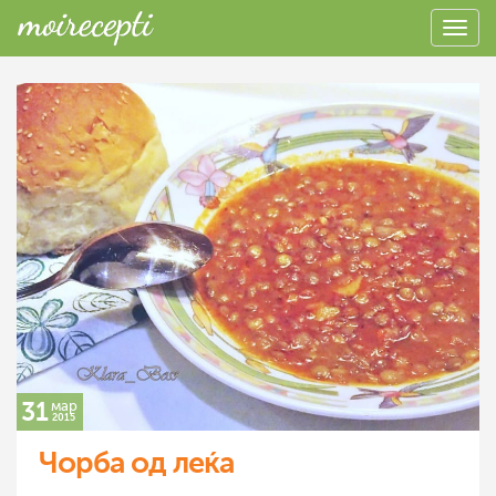
31
мар
2015
Чорба од леќа