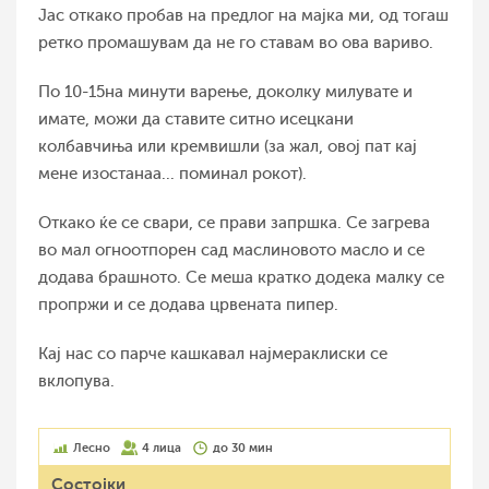
Јас откако пробав на предлог на мајка ми, од тогаш
ретко промашувам да не го ставам во ова вариво.
По 10-15на минути варење, доколку милувате и
имате, можи да ставите ситно исецкани
колбавчиња или кремвишли (за жал, овој пат кај
мене изостанаа... поминал рокот).
Откако ќе се свари, се прави запршка. Се загрева
во мал огноотпорен сад маслиновото масло и се
додава брашното. Се меша кратко додека малку се
пропржи и се додава црвената пипер.
Кај нас со парче кашкавал најмераклиски се
вклопува.
Лесно
4 лица
до 30 мин
Состојки