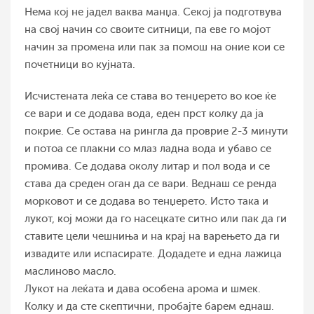
Нема кој не јадел ваква манџа. Секој ја подготвува
на свој начин со своите ситници, па еве го мојот
начин за промена или пак за помош на оние кои се
почетници во кујната.
Исчистената леќа се става во тенџерето во кое ќе
се вари и се додава вода, еден прст колку да ја
покрие. Се остава на рингла да проврие 2-3 минути
и потоа се плакни со млаз ладна вода и убаво се
промива. Се додава околу литар и пол вода и се
става да среден оган да се вари. Веднаш се ренда
морковот и се додава во тенџерето. Исто така и
лукот, кој можи да го насецкате ситно или пак да ги
ставите цели чешниња и на крај на варењето да ги
извадите или испасирате. Додадете и една лажица
маслиново масло.
Лукот на леќата и дава особена арома и шмек.
Колку и да сте скептични, пробајте барем еднаш.