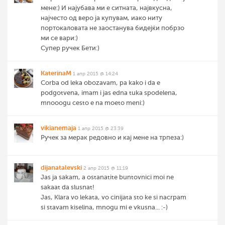
мене:) И најубава ми е ситната, највкусна,
најчесто од веро ја купувам, иако ниту
портокаловата не заостанува бидејќи побрзо
ми се вари:)
Супер ручек Бети:)
KaterinaM
1 апр 2015 @ 14:24
Corba od leka obozavam, pa kako i da e
podgotvena, imam i jas edna tuka spodelena,
mnooogu cesto e na moeto meni:)
vikianemaja
1 апр 2015 @ 23:39
Ручек за мерак редовно и кај мене на трпеза:)
dijanatalevski
2 апр 2015 @ 11:19
Jas ja sakam, a ostanatite buntovnici moi ne
sakaat da slusnat!
Jas, Klara vo lekata, vo cinijata sto ke si nacrpam
si stavam kiselina, mnogu mi e vkusna... :-)