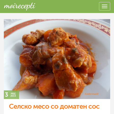
3
мај
2013
Селско месо со доматен сос