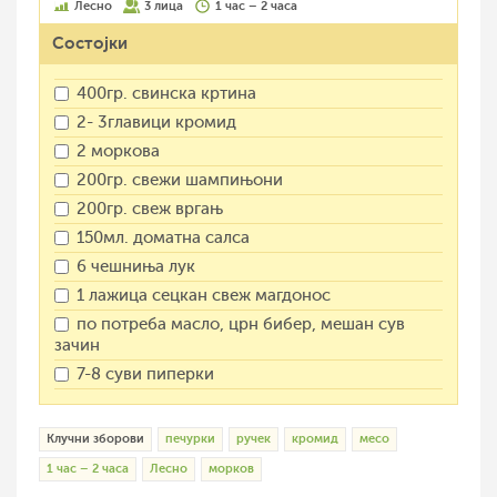
Лесно
3 лица
1 час – 2 часа
Состојки
400гр. свинска кртина
2- 3главици кромид
2 моркова
200гр. свежи шампињони
200гр. свеж вргањ
150мл. доматна салса
6 чешниња лук
1 лажица сецкан свеж магдонос
по потреба масло, црн бибер, мешан сув
зачин
7-8 суви пиперки
Клучни зборови
печурки
ручек
кромид
месо
1 час – 2 часа
Лесно
морков