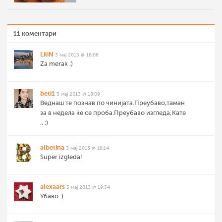
11 коментари
LiliN
3 мај 2013 @ 18:08
Za merak :)
beti1
3 мај 2013 @ 18:09
Веднаш те познав по чинијата.Преубаво,таман
за в недела ќе се проба.Преубаво изгледа,Кате
.. :)
albetina
3 мај 2013 @ 18:14
Super izgleda!
alexaars
3 мај 2013 @ 19:34
Убаво :)