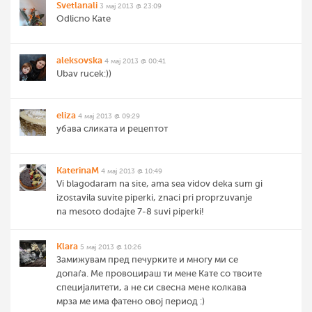
Svetlanali
3 мај 2013 @ 23:09
Odlicno Kate
aleksovska
4 мај 2013 @ 00:41
Ubav rucek:))
eliza
4 мај 2013 @ 09:29
убава сликата и рецептот
KaterinaM
4 мај 2013 @ 10:49
Vi blagodaram na site, ama sea vidov deka sum gi
izostavila suvite piperki, znaci pri proprzuvanje
na mesoto dodajte 7-8 suvi piperki!
Klara
5 мај 2013 @ 10:26
Замижувам пред печурките и многу ми се
допаѓа. Ме провоцираш ти мене Кате со твоите
специјалитети, а не си свесна мене колкава
мрза ме има фатено овој период :)