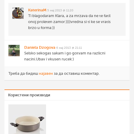
KaterinaM
5 мај 2013 @ 11:20
Ti blagodaram Klara, a za mrzava da ne te fatil
onoj proleten zamor:))))vredna si ti ke se vratis
brzo u forma:))
Daniela Dzogova
6 мај 2013 @ 21:11
Selsko sekogas sakam i go gotvam na razlicni
nacini.Ubav i vkusen rucek:)
Треба да бидеш
најавен
за да оставиш коментар.
Користени производи