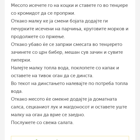
Месото исечете го на коцки и ставете го во тенџере
со кромидот да се пропржи.
Откако малку ке ја смени бојата додајте ги
печурките исечени на парчиња, круговите морков и
продолжете со пржење.
Откако убаво ќе се запржи смесата во тенџерето
зачинете со црн бибер, мешан сув зачин и сувите
пиперки.
Налејте малку топла вода, поклопете со капак и
оставете на тивок оган да се динста.
Во текот на динстањето налевајте по потреба топла
вода.
Откако месото ќе омекне додајте ја доматната
салса, сецканиот лук и магдоносот и оставете уште
малку на оган да врие се заедно.
Послужете со свежа салата.