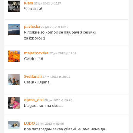
Klara
27 јун 2012 @ 16:17
Честитки!
pavloska
27 јун 2012 @ 18:39
Piroskite so kompir se najubavi :) cestitki
za izborot :)
majastoevska
27 јун 2012 @ 19:19
Cestitki!!:))
Svetlanali
27 јун 2012 @ 20:03
Cestitki Dijana.
dijana_diki
28 јун 2012 @ 09:42
blagodaram na site.....
LUDO
28 јун 2012 @ 09:46
прв пат гледам ваква убавиЊа, ама нема да