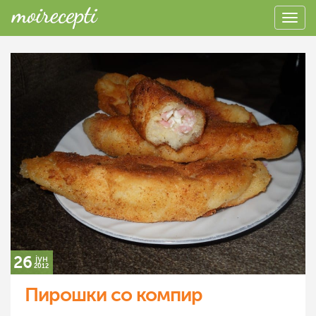
26
јун
2012
Пирошки со компир