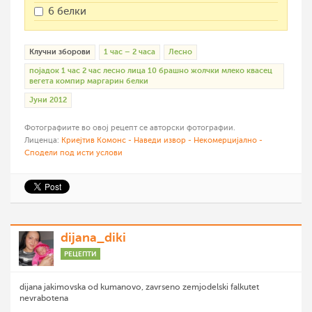
6 белки
Клучни зборови
1 час – 2 часа
Лесно
појадок 1 час 2 час лесно лица 10 брашно жолчки млеко квасец
вегета компир маргарин белки
Јуни 2012
Фотографиите во овој рецепт се авторски фотографии.
Лиценца:
Криејтив Комонс - Наведи извор - Некомерцијално -
Сподели под исти услови
dijana_diki
РЕЦЕПТИ
dijana jakimovska od kumanovo, zavrseno zemjodelski falkutet
nevrabotena