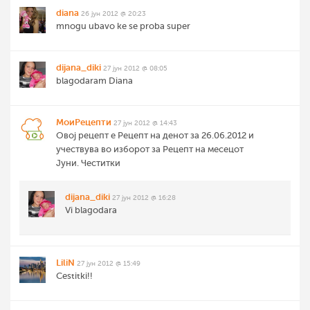
diana
26 јун 2012 @ 20:23
mnogu ubavo ke se proba super
dijana_diki
27 јун 2012 @ 08:05
blagodaram Diana
МоиРецепти
27 јун 2012 @ 14:43
Овој рецепт е Рецепт на денот за 26.06.2012 и
учествува во изборот за Рецепт на месецот
Јуни. Честитки
dijana_diki
27 јун 2012 @ 16:28
Vi blagodara
LiliN
27 јун 2012 @ 15:49
Cestitki!!