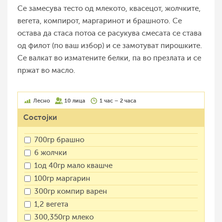
Се замесува тесто од млекото, квасецот, жолчките,
вегета, компирот, маргаринот и брашното. Се
остава да стаса потоа се расукува смесата се става
од филот (по ваш избор) и се замотуват пирошките.
Се валкат во изматените белки, па во презлата и се
пржат во масло.
Лесно
10 лица
1 час – 2 часа
Состојки
700гр брашно
6 жолчки
1од 40гр мало квашче
100гр маргарин
300гр компир варен
1,2 вегета
300,350гр млеко