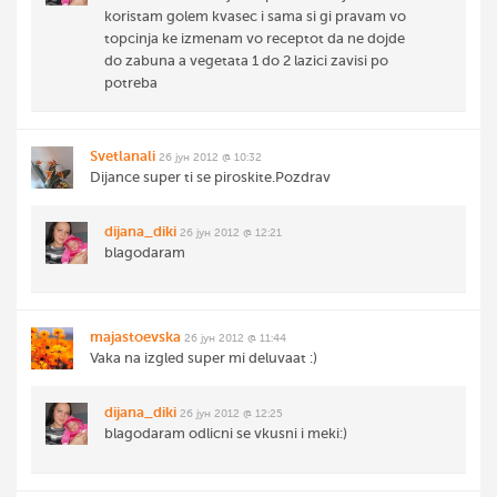
koristam golem kvasec i sama si gi pravam vo
topcinja ke izmenam vo receptot da ne dojde
do zabuna a vegetata 1 do 2 lazici zavisi po
potreba
Svetlanali
26 јун 2012 @ 10:32
Dijance super ti se piroskite.Pozdrav
dijana_diki
26 јун 2012 @ 12:21
blagodaram
majastoevska
26 јун 2012 @ 11:44
Vaka na izgled super mi deluvaat :)
dijana_diki
26 јун 2012 @ 12:25
blagodaram odlicni se vkusni i meki:)