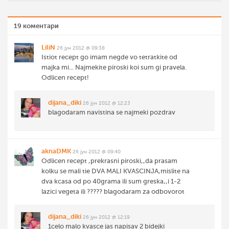
19 коментари
LiliN
26 јун 2012 @ 09:38
Istiot recept go imam negde vo tetratkite od
majka mi... Najmekite piroski koi sum gi pravela.
Odlicen recept!
dijana_diki
26 јун 2012 @ 12:23
blagodaram navistina se najmeki pozdrav
aknaDMK
26 јун 2012 @ 09:40
Odlicen recept ,prekrasni piroski,,da prasam
kolku se mali tie DVA MALI KVASCINJA,mislite na
dva kcasa od po 40grama ili sum greska,,i 1-2
lazici vegeta ili ????? blagodaram za odbovorot
dijana_diki
26 јун 2012 @ 12:19
1celo malo kvasce jas napisav 2 bidejki