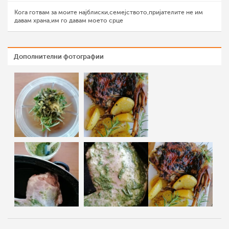
Кога готвам за моите најблиски,семејството,пријателите не им
давам храна,им го давам моето срце
Дополнителни фотографии