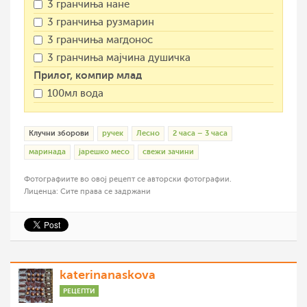
3 гранчиња нане
3 гранчиња рузмарин
3 гранчиња магдонос
3 гранчиња мајчина душичка
Прилог, компир млад
100мл вода
Клучни зборови
ручек
Лесно
2 часа – 3 часа
маринада
јарешко месо
свежи зачини
Фотографиите во овој рецепт се авторски фотографии.
Лиценца: Сите права се задржани
katerinanaskova
РЕЦЕПТИ