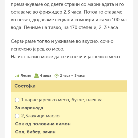
премачкуваме од двете страни со маринадата и го
оставаме во фрижидер 2,3 часа. Потоа го ставаме
во пекач, додаваме сецкани компири и само 100 мл
вода. Печиме на тивко, на 170 степени, 2, 3 часа.
Сервираме топло и уживаме во вкусно, сочно
испечено јарешко месо.
На ист начин може да се испечи и јагнешко месо.
Лесно
4 лица
2 часа – 3 часа
Состојки
1 парче јарешко месо, бутче, плешка...
За маринада
2,3лажици масло
Сок од половина лимон
Сол, бибер, зачин