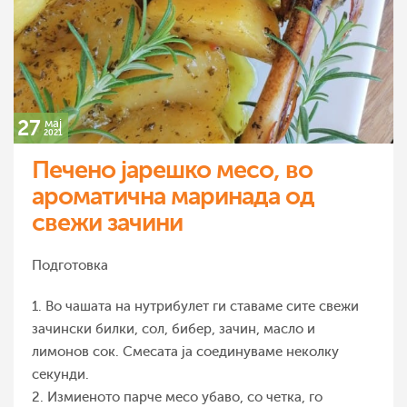
27
мај
2021
Печено јарешко месо, во
ароматична маринада од
свежи зачини
Подготовка
1. Во чашата на нутрибулет ги ставаме сите свежи
зачински билки, сол, бибер, зачин, масло и
лимонов сок. Смесата ја соединуваме неколку
секунди.
2. Измиеното парче месо убаво, со четка, го