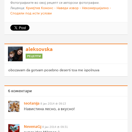
Фотографиите во овој рецепт се авторски фотографии.
Лиценца:
Криејтив Комонс - Наведи извор - Некомерцијално -
Сподели под исти услови
aleksovska
РЕЦЕПТИ
obozavam da gotvam posebno deserti toa me ispolnuva
6 коментари
teofanija
8 јан 2014 @ 09:13
Навистина лесно, а вкусно!
NevenaGj
8 јан 2014 @ 09:31