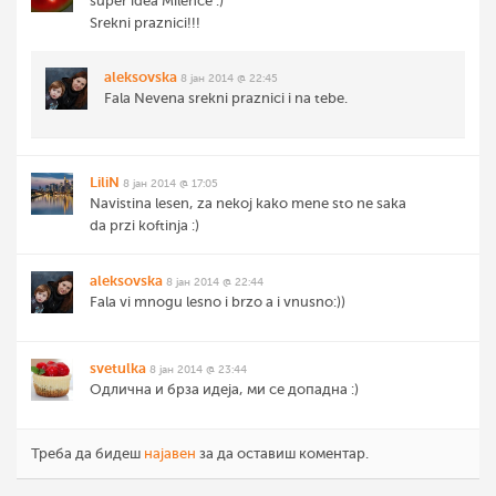
super idea Milence :)
Srekni praznici!!!
aleksovska
8 јан 2014 @ 22:45
Fala Nevena srekni praznici i na tebe.
LiliN
8 јан 2014 @ 17:05
Navistina lesen, za nekoj kako mene sto ne saka
da przi koftinja :)
aleksovska
8 јан 2014 @ 22:44
Fala vi mnogu lesno i brzo a i vnusno:))
svetulka
8 јан 2014 @ 23:44
Одлична и брза идеја, ми се допадна :)
Треба да бидеш
најавен
за да оставиш коментар.