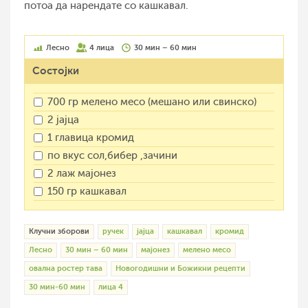
потоа да нарендате со кашкавал.
Лесно
4 лица
30 мин – 60 мин
Состојки
700 гр мелено месо (мешано или свинско)
2 јајца
1 главица кромид
по вкус сол,бибер ,зачини
2 лаж мајонез
150 гр кашкавал
Клучни зборови
ручек
јајца
кашкавал
кромид
Лесно
30 мин – 60 мин
мајонез
мелено месо
овална ростер тава
Новогодишни и Божикни рецепти
30 мин-60 мин
лица 4