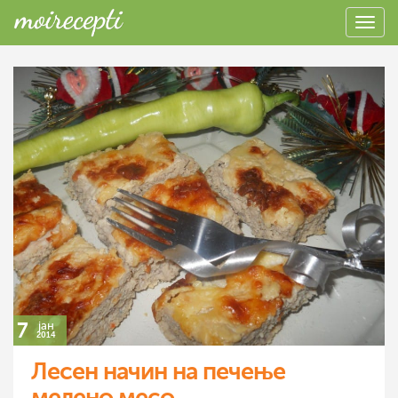
7
јан
2014
Лесен начин на печење
мелено месо