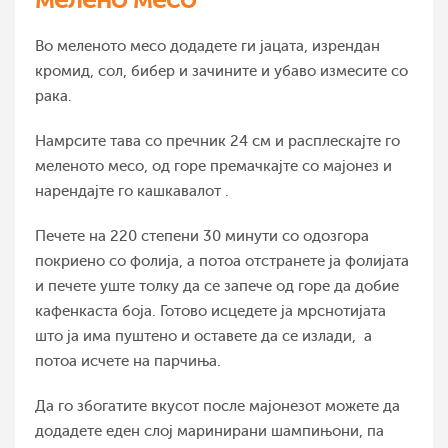
Во меленото месо додадете ги јацата, изрендан
кромид, сол, бибер и зачините и убаво измесите со
рака.
Намрсите тава со пречник 24 см и расплескајте го
меленото месо, од горе премачкајте со мајонез и
нарендајте го кашкавалот .
Печете на 220 степени 30 минути со одозгора
покриено со фолија, а потоа отстранете ја фолијата
и печете уште толку да се запече од горе да добие
кафенкаста боја. Готово исцедете ја мрснотијата
што ја има пуштено и оставете да се излади, а
потоа исчете на парчиња.
Да го збогатите вкусот после мајонезот можете да
додадете еден слој маринирани шампињони, па