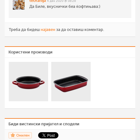
teofanija
4 дек 2020 @ 08:28
Да Биле, вкуснички беа ќофтињава:)
Треба да бидеш
најавен
за да оставиш коментар.
Користени производи
Биди вистински пријател и сподели
Омилен