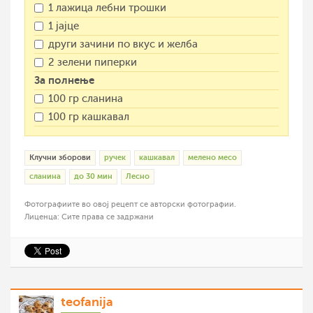
1 лажица лебни трошки
1 јајце
други зачини по вкус и желба
2 зелени пиперки
За полнење
100 гр сланина
100 гр кашкавал
Клучни зборови
ручек
кашкавал
мелено месо
сланина
до 30 мин
Лесно
Фотографиите во овој рецепт се авторски фотографии.
Лиценца: Сите права се задржани
teofanija