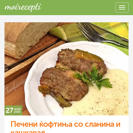
27
ное
2020
Печени ќофтиња со сланина и
кашкавал