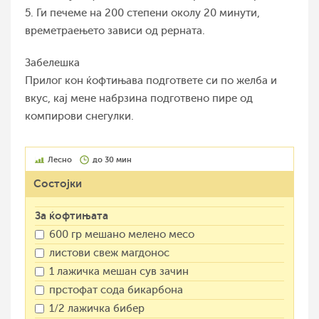
5. Ги печеме на 200 степени околу 20 минути,
времетраењето зависи од рерната.
Забелешка
Прилог кон ќофтињава подгответе си по желба и
вкус, кај мене набрзина подготвено пире од
компирови снегулки.
Лесно
до 30 мин
Состојки
За ќофтињата
600 гр мешано мелено месо
листови свеж магдонос
1 лажичка мешан сув зачин
прстофат сода бикарбона
1/2 лажичка бибер