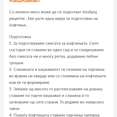
Со мелено месо може да се подготват безброј
рецепти...Еве уште една идеја за подготовка на
ќофтиња...
Подготовка
1. Ја подготвуваме смесата за ќофтињата. Сите
состојки ги ставаме во еден сад и ги соединуваме.
Ако смесата ни е многу ретка, додаваме лебни
трошки.
2. Сланината и кашкавалот ги сечкаме на парчиња
во форма на квадар или со големина на ќофтињата
кои ќе ги формираме.
3. Земаме од месото го расплескуваме на дланка,
ставаме по парче кашкавал и сланина и го
затвораме од сите страни. Го редиме во намрсено
тавче.
4. Помеѓу ќофтињата ставаме парчиња пиперка.