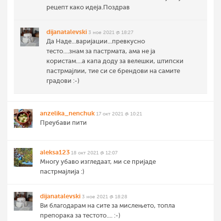
рецепт како идеја.Поздрав
dijanatalevski
3 ное 2021 @ 18:27
Да Наде...варијации...превкусно
тесто....знам за пастрмата, ама не ја
користам....а капа доду за велешки, штипски
пастрмајлии, тие си се брендови на самите
градови :-)
anzelika_nenchuk
17 окт 2021 @ 10:21
Преубави пити
aleksa123
18 окт 2021 @ 12:07
Многу убаво изгледаат, ми се пријаде
пастрмајлија :)
dijanatalevski
3 ное 2021 @ 18:28
Ви благодарам на сите за мислењето, топла
препорака за тестото.... :-)