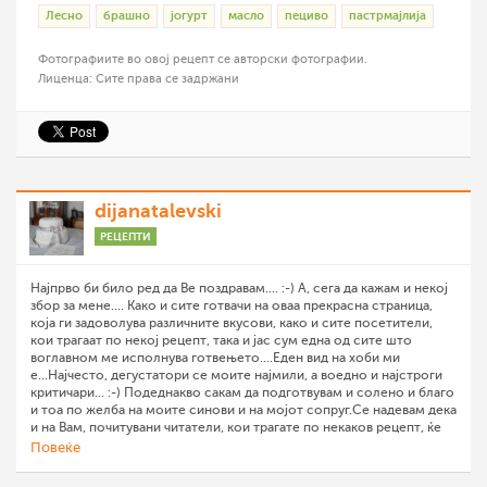
Лесно
брашно
јогурт
масло
пециво
пастрмајлија
Фотографиите во овој рецепт се авторски фотографии.
Лиценца: Сите права се задржани
dijanatalevski
РЕЦЕПТИ
Најпрво би било ред да Ве поздравам.... :-) А, сега да кажам и некој
збор за мене.... Како и сите готвачи на оваа прекрасна страница,
која ги задоволува различните вкусови, како и сите посетители,
кои трагаат по некој рецепт, така и јас сум една од сите што
воглавном ме исполнува готвењето....Еден вид на хоби ми
е...Најчесто, дегустатори се моите најмили, а воедно и најстроги
критичари... :-) Подеднакво сакам да подготвувам и солено и благо
и тоа по желба на моите синови и на мојот сопруг.Се надевам дека
и на Вам, почитувани читатели, кои трагате по некаков рецепт, ќе
Ви се допаднат моите рецепти.... Па добрe дојдовте во мојата
Повеќе
кујна.... :-)