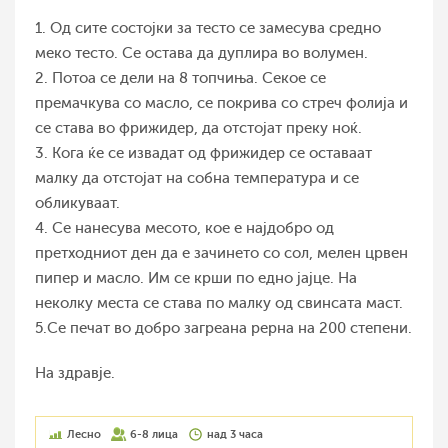
1. Од сите состојки за тесто се замесува средно
меко тесто. Се остава да дуплира во волумен.
2. Потоа се дели на 8 топчиња. Секое се
премачкува со масло, се покрива со стреч фолија и
се става во фрижидер, да отстојат преку ноќ.
3. Кога ќе се извадат од фрижидер се оставаат
малку да отстојат на собна температура и се
обликуваат.
4. Се нанесува месото, кое е најдобро од
претходниот ден да е зачинето со сол, мелен црвен
пипер и масло. Им се крши по едно јајце. На
неколку места се става по малку од свинсата маст.
5.Се печат во добро загреана рерна на 200 степени.
На здравје.
Лесно
6-8 лица
над 3 часа