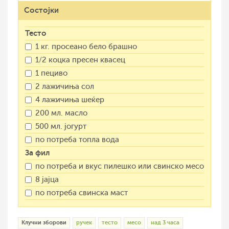
Состојки
Тесто
1 кг. просеано бело брашно
1/2 коцка пресен квасец
1 пециво
2 лажичиња сол
4 лажичиња шеќер
200 мл. масло
500 мл. јогурт
по потреба топла вода
За фил
по потреба и вкус пилешко или свинско месо
8 јајца
по потреба свинска маст
Клучни зборови
ручек
тесто
месо
над 3 часа