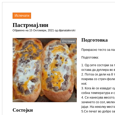
Испечати
Пастрмајлии
Објавено на 15 Октомври, 2021 од dijanatalevski
Подготовка
Отстрани
Прекрасно тесто за па
Подготовка:
1. Од сите состојки за
остава да дуплира во 
2. Потоа се дели на 8 
покрива со стреч фолиј
ноќ.
3. Кога ќе се извадат 
собна температура и с
4. Се нанесува месото
зачинето со сол, меле
јајце. На неколку мест
Состојки
5.Се печат во добро з