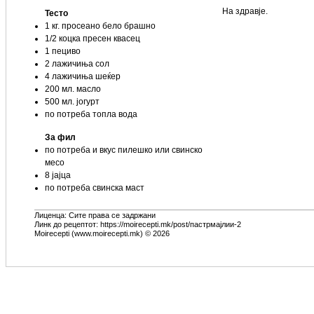
На здравје.
Тесто
1 кг. просеано бело брашно
1/2 коцка пресен квасец
1 пециво
2 лажичиња сол
4 лажичиња шеќер
200 мл. масло
500 мл. јогурт
по потреба топла вода
За фил
по потреба и вкус пилешко или свинско
месо
8 јајца
по потреба свинска маст
Лиценца: Сите права се задржани
Линк до рецептот: https://moirecepti.mk/post/пастрмајлии-2
Moirecepti (www.moirecepti.mk) © 2026