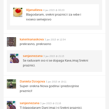
liljanailieva
4 јан 2015 @ 00:20
Blagodaram, srekni praznici i za tebe i
tvoeto semejstvo
katerinanaskova
3 јан 2015 @ 12:54
prekrasno, prekrasno
sanjasnezana
3 јан 2015 @ 21:15
Se raduvam sto ti se dopaga Kate,imaj Srekni
praznici.
Daniela Dzogova
3 јан 2015 @ 19:11
Super-srekna Nova godina i predstojnite
praznici!
sanjasnezana
3 јан 2015 @ 21:16
Ti blagodaram Dani imaj i ti Srekni praznici.