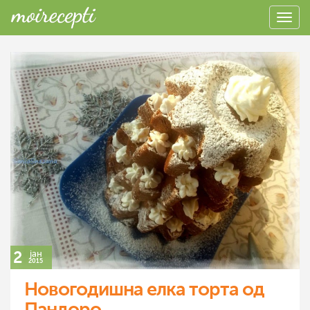
2
јан
2015
Новогодишна елка торта од
Пандоро