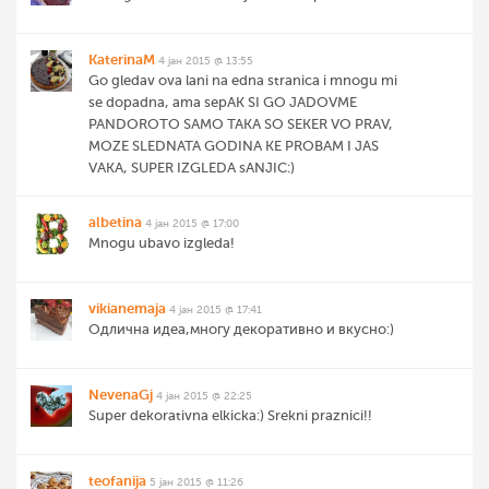
KaterinaM
4 јан 2015 @ 13:55
Go gledav ova lani na edna stranica i mnogu mi
se dopadna, ama sepAK SI GO JADOVME
PANDOROTO SAMO TAKA SO SEKER VO PRAV,
MOZE SLEDNATA GODINA KE PROBAM I JAS
VAKA, SUPER IZGLEDA sANJIC:)
albetina
4 јан 2015 @ 17:00
Mnogu ubavo izgleda!
vikianemaja
4 јан 2015 @ 17:41
Одлична идеа,многу декоративно и вкусно:)
NevenaGj
4 јан 2015 @ 22:25
Super dekorativna elkicka:) Srekni praznici!!
teofanija
5 јан 2015 @ 11:26