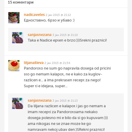
15 коментари
nadicaveles
2 јан 2015 @ 21:12
Едноставно, брзо и убаво :)
sanjasnezana
3 јан 2015 @ 21:10
Taka e Nadice epten e brzo:)))Srekni praznici!
liljanailieva
2 јан 2015 @ 21:54
Pandoroto ne sum go napravila dosega od pricini
sto go nemam kalapot, ne e kako za kuglov-
razlicen e... a ima prekrasen recept za nego!
Super ti e idejata, super...
sanjasnezana
3 јан 2015 @ 21:13
Da liljana razlicen e kalapot i jas go nemam a
imam recepti za Pandorotoama nekako
dosega polesno mi e bilo da si go kupuvam:)))
ama nikogas ne se znae moze ke go
namravam nekoj ubav den:)SRekni praznici!