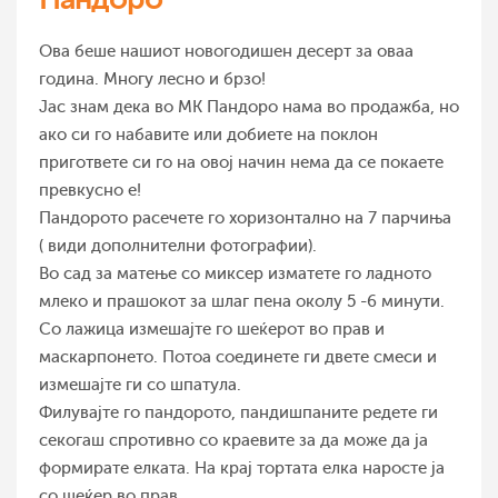
Ова беше нашиот новогодишен десерт за оваа
година. Многу лесно и брзо!
Јас знам дека во МК Пандоро нама во продажба, но
ако си го набавите или добиете на поклон
пригответе си го на овој начин нема да се покаете
превкусно е!
Пандорото расечете го хоризонтално на 7 парчиња
( види дополнителни фотографии).
Во сад за матење со миксер изматете го ладното
млеко и прашокот за шлаг пена околу 5 -6 минути.
Со лажица измешајте го шеќерот во прав и
маскарпонето. Потоа соединете ги двете смеси и
измешајте ги со шпатула.
Филувајте го пандорото, пандишпаните редете ги
секогаш спротивно со краевите за да може да ја
формирате елката. На крај тортата елка наросте ја
со шеќер во прав.