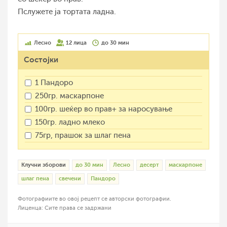
Пслужете ја тортата ладна.
Лесно
12 лица
до 30 мин
Состојки
1 Пандоро
250гр. маскарпоне
100гр. шеќер во прав+ за наросување
150гр. ладно млеко
75гр, прашок за шлаг пена
Клучни зборови
до 30 мин
Лесно
десерт
маскарпоне
шлаг пена
свечени
Пандоро
Фотографиите во овој рецепт се авторски фотографии.
Лиценца: Сите права се задржани