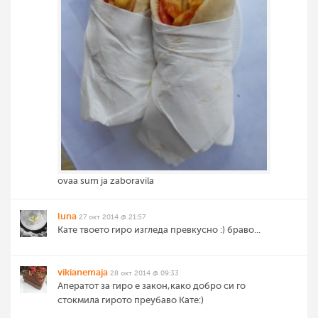
ovaa sum ja zaboravila
luna
27 окт 2014 @ 21:57
Кате твоето гиро изгледа превкусно :) браво...
vikianemaja
28 окт 2014 @ 09:33
Аператот за гиро е закон,како добро си го
стокмила гирото преубаво Кате:)