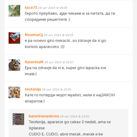
tace73
28 окт 2014 @ 09:45
Гирото преубаво, ајде чекаме и за питата, да ги
споредиме рецептите :)
NevenaGj
28 окт 2014 @ 09:53
e pa tvoevo giro meraciii...so zdravje da si go
koristis aparatceto :)))
KaterinaM
28 окт 2014 @ 10:37
Epa na zdravje da vi e, super giro lapacka ste
imale:)
teofanija
28 окт 2014 @ 13:05
Кате го потврди мојот муабет, нели е најЗАКОН
апаратов:)
katerinanaskova
28 окт 2014 @ 13:50
Teofanija, aparatot go cekav 2 nedeli, ama se
isplatese
CUDO E, CUDO, abre merak ,merak e ke