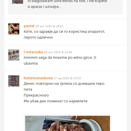
Vi blagodaram uste ednas na site, i vie kupete
si aparat i uzivajte ,
pastel
28 окт 2014 @ 19:22
Кате, со здравје да си го користиш апаратот,
гирото одлично
Ceslaroska
30 окт 2014 @ 22:09
mmmm sega da imavme po edno girce :))
ubavina
katerinanaskova
17 мај 2026 @ 20:32
Денес повторно на трпеза со домашни гиро
пита
Прекраснооо
Мн убав ден поминат со најмилите