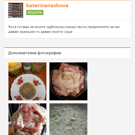
katerinanaskova
РЕЦЕПТИ
Кога готвам за моите најблиски,семејството,пријателите не им
давам храна,им го давам моето срце
Дополнителни фотографии