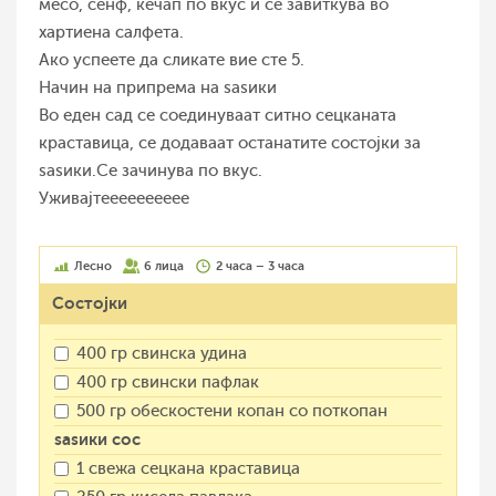
месо, сенф, кечап по вкус и се завиткува во
хартиена салфета.
Ако успеете да сликате вие сте 5.
Начин на припрема на ѕаѕики
Во еден сад се соединуваат ситно сецканата
краставица, се додаваат останатите состојки за
ѕаѕики.Се зачинува по вкус.
Уживајтееееееееее
Лесно
6 лица
2 часа – 3 часа
Состојки
400 гр свинска удина
400 гр свински пафлак
500 гр обескостени копан со поткопан
ѕаѕики сос
1 свежа сецкана краставица