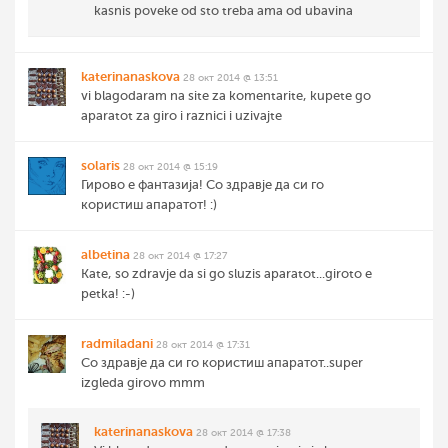
kasnis poveke od sto treba ama od ubavina
katerinanaskova
28 окт 2014 @ 13:51
vi blagodaram na site za komentarite, kupete go
aparatot za giro i raznici i uzivajte
solaris
28 окт 2014 @ 15:19
Гирово е фантазија! Со здравје да си го
користиш апаратот! :)
albetina
28 окт 2014 @ 17:27
Kate, so zdravje da si go sluzis aparatot...giroto e
petka! :-)
radmiladani
28 окт 2014 @ 17:31
Со здравје да си го користиш апаратот..super
izgleda girovo mmm
katerinanaskova
28 окт 2014 @ 17:38