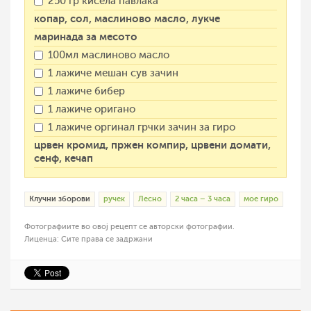
250 гр кисела павлака
копар, сол, маслиново масло, лукче
маринада за месото
100мл маслиново масло
1 лажиче мешан сув зачин
1 лажиче бибер
1 лажиче оригано
1 лажиче оргинал грчки зачин за гиро
црвен кромид, пржен компир, црвени домати,
сенф, кечап
Клучни зборови
ручек
Лесно
2 часа – 3 часа
мое гиро
Фотографиите во овој рецепт се авторски фотографии.
Лиценца: Сите права се задржани