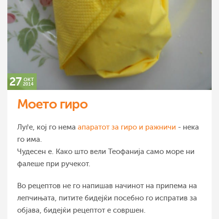
27
окт
2014
Моето гиро
Луѓе, кој го нема
апаратот за гиро и ражничи
- нека
го има.
Чудесен е. Како што вели Теофанија само море ни
фалеше при ручекот.
Во рецептов не го напишав начинот на припема на
лепчињата, питите бидејќи посебно го испратив за
објава, бидејќи рецептот е совршен.