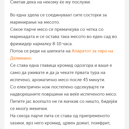
Сметав дека на некому ќе му послужи.
Во една здела се соединуваат сите состојки за
маринирање на месото.
Секое парче месо се премачкува со четка со
маринадата и се остава така месото во еден сад во
фрижидер најмалку 8-10 часа.
Потоа се реди на шипката на
Апаратот за гиро на
Делимано.
Се става една главица кромид одозгора и ваше е
само да уживате и да ја чекате првата тура на
испечено, ароматично месо после 45 минути.
Со електричен нож постепено одсекувајте ги
надворешните површини на веќе испеченото месо.
Питите јас воопшто не ги мачкав со ништо, бидејќи
се многу мекички.
На секоја парче пита се става од припременото
ѕаѕики, врз него кромид, црвен домат, помфрит,