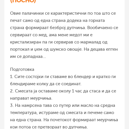
Овие палачинки се карактеристични по тоа што се
печат само од една страна додека на горната
страна формираат безброј дупчиња. Вообичаено се
сервираат со мед, ама мене медот ми е
кристализиран па ги сервирав со мармалад од
портокал и џем од шумско овошје. На децава ептен
им се допаднаа...
Подготовка
1. Сите состојки ги ставаме во блендер и кратко ги
блендираме колку да се соединат.
2. Смесата ја оставаме околу 1 час да стаса и да се
направат меурчиња.
3. На намрсена тава со путер или масло на средна
температура, истураме од смесата и печеме само
на една страна. На почетокот формираат меурчиња
кои потоа се претвораат во дупчиња.