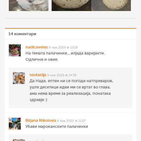
14 коментари
nadicaveles
9 ное 2020 @ 10:18
На темата палачинки....илјада варијанти.
Одлични и овие.
teofanija
9 ное 2020 @ 14:39
Да Наде, ептен ни се погоди натпреваров,
уште десетици идеи ми се вртат во глава,
ама нема време за реализација, понатака
здравје :)
Biljana Nikolova
9 ное 2020 @ 11:07
Убави мароканските палачинки