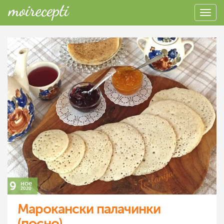
9
ное
2020
Марокански палачинки
(посно)