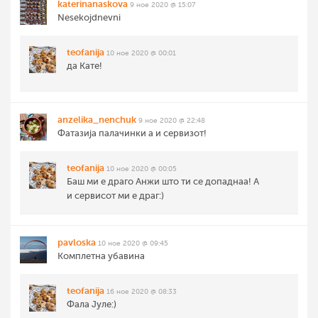
katerinanaskova
9 ное 2020 @ 15:07
Nesekojdnevni
teofanija
10 ное 2020 @ 00:01
да Кате!
anzelika_nenchuk
9 ное 2020 @ 22:48
Фатазија палачинки а и сервизот!
teofanija
10 ное 2020 @ 00:05
Баш ми е драго Анжи што ти се допаднаа! А
и сервисот ми е драг:)
pavloska
10 ное 2020 @ 09:45
Комплетна убавина
teofanija
16 ное 2020 @ 08:33
Фала Јуле:)