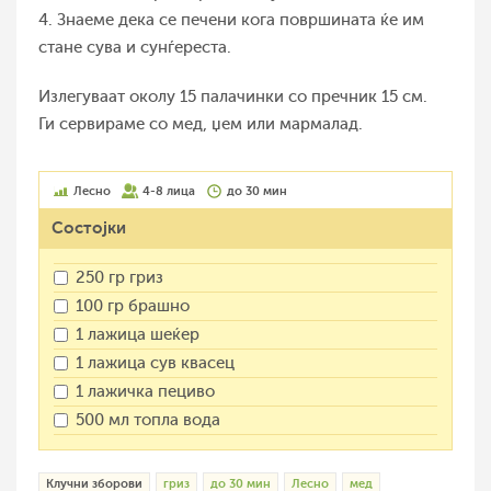
4. Знаеме дека се печени кога површината ќе им
стане сува и сунѓереста.
Излегуваат околу 15 палачинки со пречник 15 см.
Ги сервираме со мед, џем или мармалад.
Лесно
4-8 лица
до 30 мин
Состојки
250 гр гриз
100 гр брашно
1 лажица шеќер
1 лажица сув квасец
1 лажичка пециво
500 мл топла вода
Клучни зборови
гриз
до 30 мин
Лесно
мед