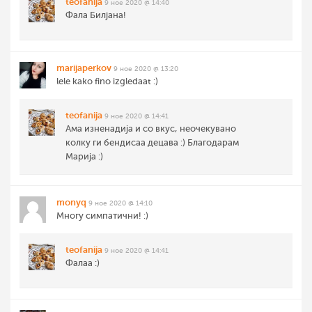
teofanija
9 ное 2020 @ 14:40
Фала Билјана!
marijaperkov
9 ное 2020 @ 13:20
lele kako fino izgledaat :)
teofanija
9 ное 2020 @ 14:41
Ама изненадија и со вкус, неочекувано
колку ги бендисаа децава :) Благодарам
Марија :)
monyq
9 ное 2020 @ 14:10
Многу симпатични! :)
teofanija
9 ное 2020 @ 14:41
Фалаа :)