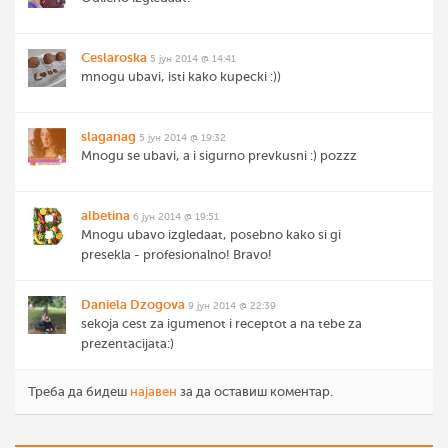
Ceslaroska
5 јун 2014 @ 14:41
mnogu ubavi, isti kako kupecki :))
slaganag
5 јун 2014 @ 19:32
Mnogu se ubavi, a i sigurno prevkusni :) pozzz
albetina
6 јун 2014 @ 19:51
Mnogu ubavo izgledaat, posebno kako si gi
presekla - profesionalno! Bravo!
Daniela Dzogova
9 јун 2014 @ 22:39
sekoja cest za igumenot i receptot a na tebe za
prezentacijata:)
Треба да бидеш
најавен
за да оставиш коментар.