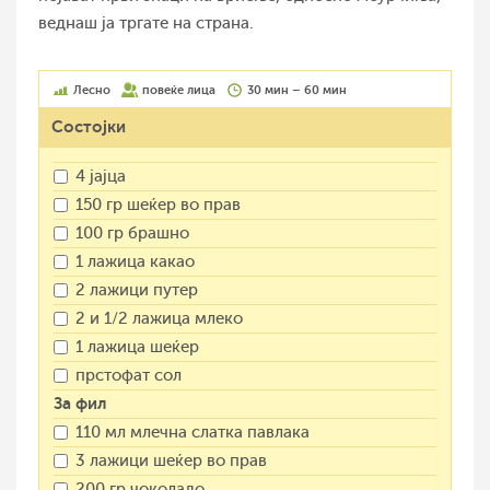
веднаш ја тргате на страна.
Лесно
повеќе лица
30 мин – 60 мин
Состојки
4 јајца
150 гр шеќер во прав
100 гр брашно
1 лажица какао
2 лажици путер
2 и 1/2 лажица млеко
1 лажица шеќер
прстофат сол
За фил
110 мл млечна слатка павлака
3 лажици шеќер во прав
200 гр чоколадо