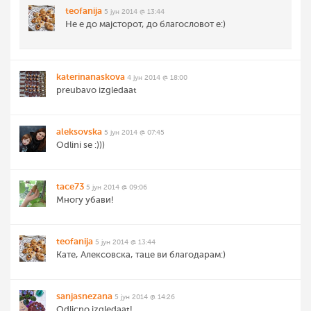
teofanija
5 јун 2014 @ 13:44
Не е до мајсторот, до благословот е:)
katerinanaskova
4 јун 2014 @ 18:00
preubavo izgledaat
aleksovska
5 јун 2014 @ 07:45
Odlini se :)))
tace73
5 јун 2014 @ 09:06
Многу убави!
teofanija
5 јун 2014 @ 13:44
Кате, Алексовска, таце ви благодарам:)
sanjasnezana
5 јун 2014 @ 14:26
Odlicno izgledaat!