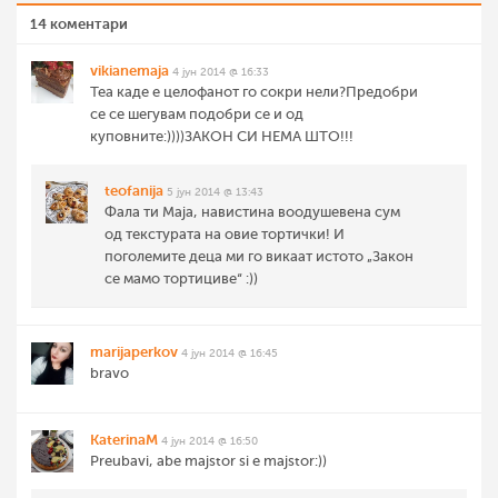
14 коментари
vikianemaja
4 јун 2014 @ 16:33
Теа каде е целофанот го сокри нели?Предобри
се се шегувам подобри се и од
куповните:))))ЗАКОН СИ НЕМА ШТО!!!
teofanija
5 јун 2014 @ 13:43
Фала ти Маја, навистина воодушевена сум
од текстурата на овие тортички! И
поголемите деца ми го викаат истото „Закон
се мамо тортициве“ :))
marijaperkov
4 јун 2014 @ 16:45
bravo
KaterinaM
4 јун 2014 @ 16:50
Preubavi, abe majstor si e majstor:))