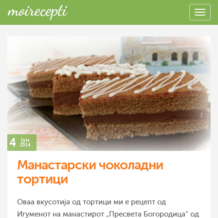
4
јун
2014
Манастарски чоколадни
тортици
Оваа вкусотија од тортици ми е рецепт од
Игуменот на манастирот „Пресвета Богородица“ од