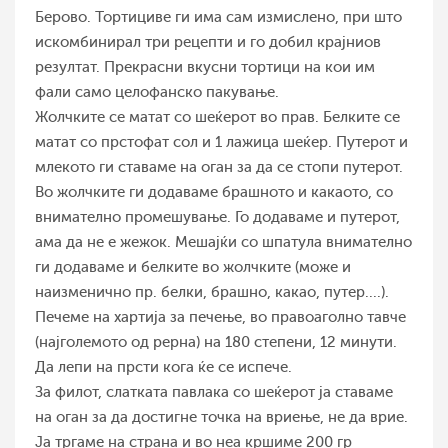
Берово. Тортициве ги има сам измислено, при што
искомбинирал три рецепти и го добил крајниов
резултат. Прекрасни вкусни тортици на кои им
фали само целофанско пакување.
Жолчките се матат со шеќерот во прав. Белките се
матат со прстофат сол и 1 лажица шеќер. Путерот и
млекото ги ставаме на оган за да се стопи путерот.
Во жолчките ги додаваме брашното и какаото, со
внимателно промешување. Го додаваме и путерот,
ама да не е жежок. Мешајќи со шпатула внимателно
ги додаваме и белките во жолчките (може и
наизменично пр. белки, брашно, какао, путер....).
Печеме на хартија за печење, во правоаголно тавче
(најголемото од рерна) на 180 степени, 12 минути.
Да лепи на прсти кога ќе се испече.
За филот, слатката павлака со шеќерот ја ставаме
на оган за да достигне точка на вриење, не да врие.
Ја тргаме на страна и во неа кршиме 200 гр