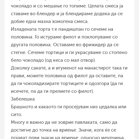
чоколадо и со мешање го топиме. Целата смеса ја
ставаме во блендер и ја блендираме додека да се
добие една мазна хомогена смеса.
Изладената торта т.е пандишпан го сечеме на
половина. Го истураме филот и поклопуваме со
другата половина. Оставаме во фрижидер да се
стегне. Сечеме тортици и ги украсуваме со стопено
бело чоколадо (од кеса со мал отвор).
Доколку сакате, а и игуменот на манастирот така ги
прави, можете половина од филот да оставите, па
да ги чоколадизирате тортиците и одозгора (да ги
исечете, па да ги прелиете со филот).
Забелешка
Брашното и какаото ги просејувам низ цедалка или
сито.
Многу е важно да не зоврие павлаката, само да
достигне до точка на вриење. Значи, кога ќе се
појават први знаци на вриење, односно меурчиња,