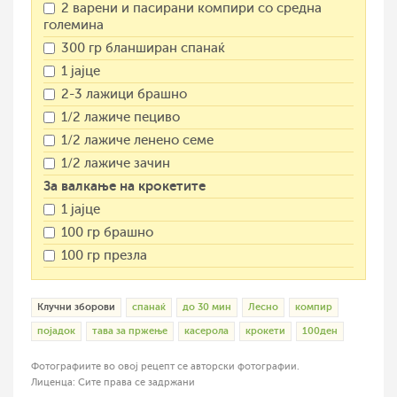
2 варени и пасирани компири со средна
големина
300 гр бланширан спанаќ
1 јајце
2-3 лажици брашно
1/2 лажиче пециво
1/2 лажиче ленено семе
1/2 лажиче зачин
За валкање на крокетите
1 јајце
100 гр брашно
100 гр презла
Клучни зборови
спанаќ
до 30 мин
Лесно
компир
појадок
тава за пржење
касерола
крокети
100ден
Фотографиите во овој рецепт се авторски фотографии.
Лиценца: Сите права се задржани