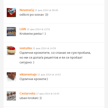
NevenaGj
15 фев 2014 @ 09:40
odlicni po sostav :)))
LiliN
15 фев 2014 @ 13:52
Kroketite petka ! :)
svetulka
15 фев 2014 @ 14:39
Одлични крокетите, со спанаќ не сум пробала,
но ми се допаѓа рецептов и ќе се пробаат
сигурно :)
vikianemaja
15 фев 2014 @ 14:53
Oдлични крокети:)
Ceslaroska
17 фев 2014 @ 14:43
ubavi kroketi :))