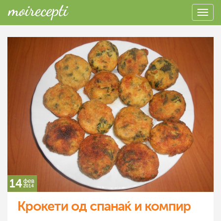
14
фев
2014
Крокети од спанаќ и компир