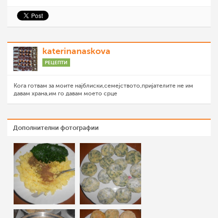
katerinanaskova
РЕЦЕПТИ
Кога готвам за моите најблиски,семејството,пријателите не им
давам храна,им го давам моето срце
Дополнителни фотографии