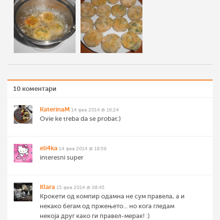
10 коментари
KaterinaM
14 фев 2014 @ 16:24
Ovie ke treba da se probat:)
eli4ka
14 фев 2014 @ 18:59
interesni super
Klara
15 фев 2014 @ 08:45
Крокети од компир одамна не сум правела, а и
некако бегам од пржењето... но кога гледам
некоја друг како ги правел-мерак! :)