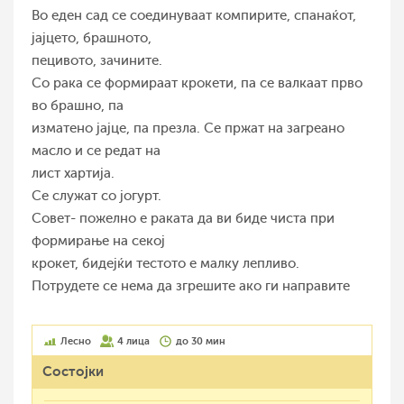
Во еден сад се соединуваат компирите, спанаќот,
јајцето, брашното,
пецивото, зачините.
Со рака се формираат крокети, па се валкаат прво
во брашно, па
изматено јајце, па презла. Се пржат на загреано
масло и се редат на
лист хартија.
Се служат со јогурт.
Совет- пожелно е раката да ви биде чиста при
формирање на секој
крокет, бидејќи тестото е малку лепливо.
Потрудете се нема да згрешите ако ги направите
Лесно
4 лица
до 30 мин
Состојки