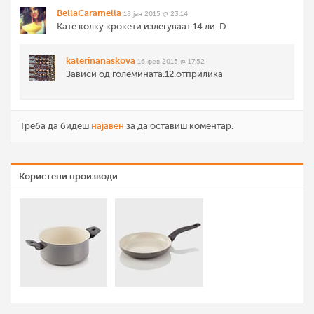
BellaCaramella
18 јан 2015 @ 23:14
Кате колку крокети излегуваат 14 ли :D
katerinanaskova
16 фев 2015 @ 17:52
Зависи од големината.12.отприлика
Треба да бидеш
најавен
за да оставиш коментар.
Користени производи