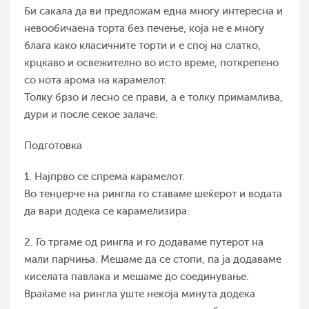
Би сакала да ви предложам една многу интересна и
невообичаена торта без печење, која не е многу
блага како класичните торти и е спој на слатко,
крцкаво и освежително во исто време, поткрепено
со нота арома на карамелот.
Толку брзо и лесно се прави, а е толку примамлива,
дури и после секое залаче.
Подготовка
1. Најпрво се спрема карамелот.
Во тенџерче на рингла го ставаме шеќерот и водата
да вари додека се карамелизира.
2. Го тргаме од рингла и го додаваме путерот на
мали парчиња. Мешаме да се стопи, па ја додаваме
киселата павлака и мешаме до соединување.
Враќаме на рингла уште некоја минута додека