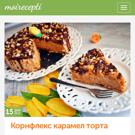
15
дек
2022
Корнфлекс карамел торта