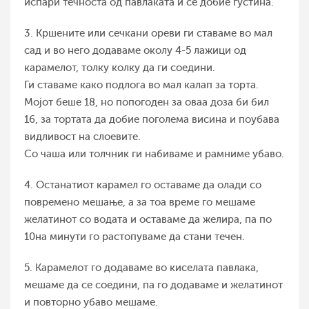
испари течноста од павлаката и се добие густина.
3. Кршените или сечкани ореви ги ставаме во мал
сад и во него додаваме околу 4-5 лажици од
карамелот, толку колку да ги соедини.
Ги ставаме како подлога во мал калап за торта.
Мојот беше 18, но попогоден за оваа доза би бил
16, за тортата да добие поголема висина и поубава
видливост на слоевите.
Со чаша или толчник ги набиваме и рамниме убаво.
4. Останатиот карамел го оставаме да олади со
повремено мешање, а за тоа време го мешаме
желатинот со водата и оставаме да желира, па по
10на минути го растопуваме да стани течен.
5. Карамелот го додаваме во киселата павлака,
мешаме да се соедини, па го додаваме и желатинот
и повторно убаво мешаме.