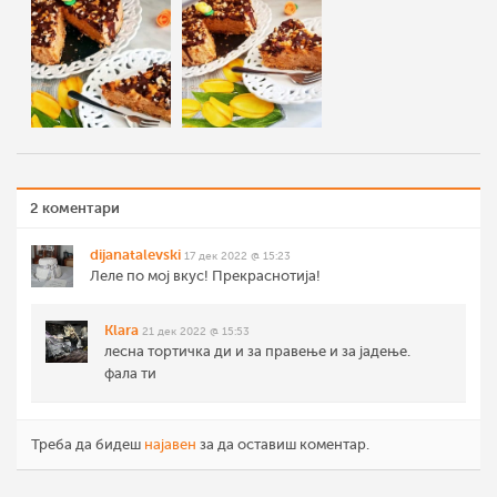
2 коментари
dijanatalevski
17 дек 2022 @ 15:23
Леле по мој вкус! Прекраснотија!
Klara
21 дек 2022 @ 15:53
лесна тортичка ди и за правење и за јадење.
фала ти
Треба да бидеш
најавен
за да оставиш коментар.