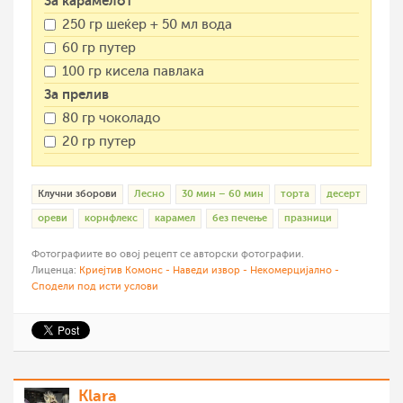
За карамелот
250 гр шеќер + 50 мл вода
60 гр путер
100 гр кисела павлака
За прелив
80 гр чоколадо
20 гр путер
Клучни зборови
Лесно
30 мин – 60 мин
торта
десерт
ореви
корнфлекс
карамел
без печење
празници
Фотографиите во овој рецепт се авторски фотографии.
Лиценца:
Криејтив Комонс - Наведи извор - Некомерцијално -
Сподели под исти услови
Klara