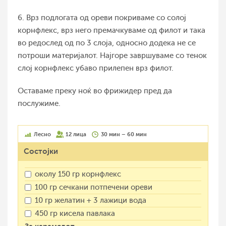
6. Врз подлогата од ореви покриваме со солој
корнфлекс, врз него премачкуваме од филот и така
во редослед од по 3 слоја, односно додека не се
потроши материјалот. Најгоре завршуваме со тенок
слој корнфлекс убаво прилепен врз филот.
Оставаме преку ноќ во фрижидер пред да
послужиме.
Лесно
12 лица
30 мин – 60 мин
Состојки
околу 150 гр корнфлекс
100 гр сечкани потпечени ореви
10 гр желатин + 3 лажици вода
450 гр кисела павлака