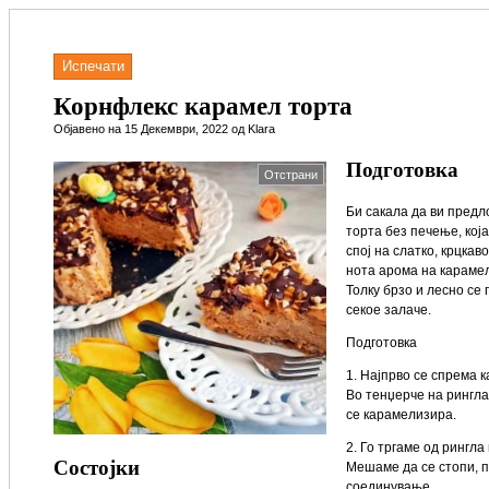
Испечати
Корнфлекс карамел торта
Објавено на 15 Декември, 2022 од Klara
Подготовка
Отстрани
Би сакала да ви пред
торта без печење, која
спој на слатко, крцкав
нота арома на карамел
Толку брзо и лесно се 
секое залаче.
Подготовка
1. Најпрво се спрема 
Во тенџерче на рингла
се карамелизира.
2. Го тргаме од рингл
Состојки
Мешаме да се стопи, п
соединување.