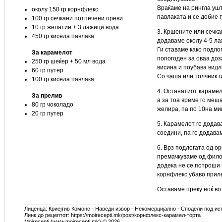
Враќаме на рингла ушт
околу 150 гр корнфлекс
павлаката и се добие г
100 гр сечкани потпечени ореви
10 гр желатин + 3 лажици вода
3. Кршените или сечкан
450 гр кисела павлака
додаваме околу 4-5 лаж
Ги ставаме како подлог
За карамелот
попогоден за оваа доз
250 гр шеќер + 50 мл вода
висина и поубава видл
60 гр путер
Со чаша или толчник г
100 гр кисела павлака
4. Останатиот караме
За прелив
а за тоа време го меш
80 гр чоколадо
желира, па по 10на ми
20 гр путер
5. Карамелот го додав
соедини, па го додава
6. Врз подлогата од ор
премачкуваме од филот
додека не се потроши 
корнфлекс убаво прил
Оставаме преку ноќ в
Лиценца:
Криејтив Комонс - Наведи извор - Некомерцијално - Сподели под ис
Линк до рецептот: https://moirecepti.mk/post/корнфлекс-карамел-торта
Moirecepti (www.moirecepti.mk) © 2026