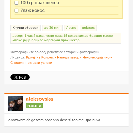
100 гр прах шекер
7лаж кокос
Клучни зборови
до 30 мин
Лесно
појадок
десерт 1 час 2 цаса лесно лица 15 кокос шекер брашно масло
млеко јајце пециво маргарин прах шекер
Фотографиите во овој рецепт се авторски фотографии.
Лиценца:
Криејтив Комонс - Наведи извор - Некомерцијално -
Сподели под исти услови
aleksovska
РЕЦЕПТИ
obozavam da gotvam posebno deserti toa me ispolnuva