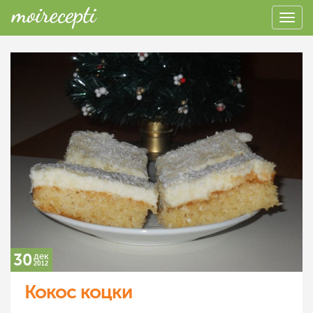
30
дек
2012
Кокос коцки