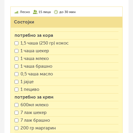
Лесно
15 лица
до 30 мин
Состојки
потребно за кора
1,5 чаша (250 гр) кокос
1 чаша шекер
1 чаша млеко
1 чаша брашно
0,5 чаша масло
1 јајце
1 пециво
потребно за крем
600мл млеко
7 лаж шекер
7 лаж брашно
200 гр маргарин