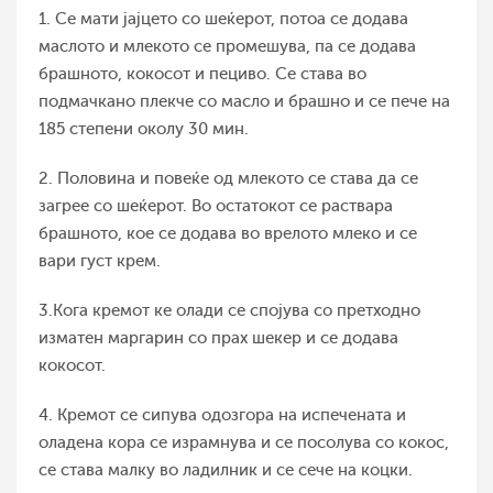
1. Се мати јајцето со шеќерот, потоа се додава
маслото и млекото се промешува, па се додава
брашното, кокосот и пециво. Се става во
подмачкано плекче со масло и брашно и се пече на
185 степени околу 30 мин.
2. Половина и повеќе од млекото се става да се
загрее со шеќерот. Во остатокот се раствара
брашното, кое се додава во врелото млеко и се
вари густ крем.
3.Кога кремот ке олади се спојува со претходно
изматен маргарин со прах шекер и се додава
кокосот.
4. Кремот се сипува одозгора на испечената и
оладена кора се израмнува и се посолува со кокос,
се става малку во ладилник и се сече на коцки.