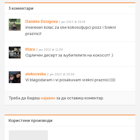
3 коментари
Daniela Dzogova
1 јан 2013 @ 19:16
interesen kolac za site kokosoljupci pozz i Srekni
praznici!
Klara
2 јан 2013 @ 11:39
Одличен десерт за љубителите на кокосот! :)
aleksovska
2 јан 2013 @ 20:38
Vi blagodaram i vi posakuvam srekni praznici:))))
Треба да бидеш
најавен
за да оставиш коментар.
Користени производи