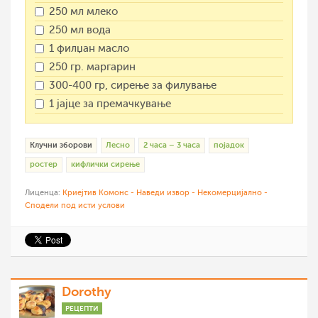
250 мл млеко
250 мл вода
1 филџан масло
250 гр. маргарин
300-400 гр, сирење за филување
1 јајце за премачкување
Клучни зборови
Лесно
2 часа – 3 часа
појадок
ростер
кифлички сирење
Лиценца:
Криејтив Комонс - Наведи извор - Некомерцијално -
Сподели под исти услови
Dorothy
РЕЦЕПТИ