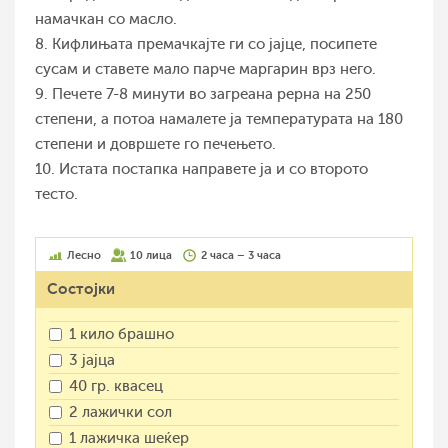
намачкан со масло.
8. Кифлињата премачкајте ги со јајце, посипете
сусам и ставете мало парче маргарин врз него.
9. Печете 7-8 минути во загреана рерна на 250
степени, а потоа намалете ја температурата на 180
степени и довршете го печењето.
10. Истата постапка направете ја и со второто
тесто.
Лесно
10 лица
2 часа – 3 часа
Состојки
1 кило брашно
3 јајца
40 гр. квасец
2 лажички сол
1 лажичка шеќер