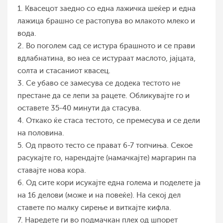
1. Квасецот заедно со една лажичка шеќер и една
лажица брашно се растопува во млакото млеко и
вода.
2. Во поголем сад се истура брашното и се прави
вдлабнатина, во неа се истураат маслото, јајцата,
солта и стасаниот квасец.
3. Се убаво се замесува се додека тестото не
престане да се лепи за рацете. Обликувајте го и
оставете 35-40 минути да стасува.
4. Откако ќе стаса тестото, се премесува и се дели
на половина.
5. Од првото тесто се прават 6-7 топчиња. Секое
расукајте го, нарендајте (намачкајте) маргарин па
ставајте нова кора.
6. Од сите кори исукајте една голема и поделете ја
на 16 делови (може и на повеќе). На секој дел
ставете по малку сирење и виткајте кифла.
7. Наредете ги во подмачкан плех од шпорет