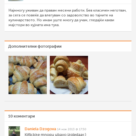
Најмногу уживам да правам месени работи. Бев класичен неготвач,
за сега се повеќе да влегувам со задоволство во тајните на
кулинарството. Но имам уште многу да учам, гледајќи какви
мајстори во кујната има тука.
Дополнителни фотографии
10 коментари
Daniela Dzogova
14 ное 2013 @ 17:50
Kiflickite mnogu ubavo izgledaat:)