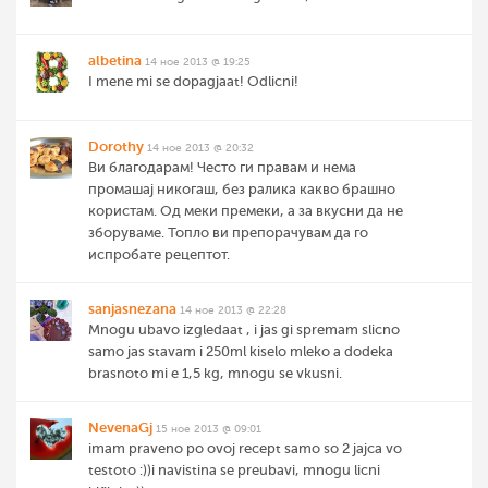
albetina
14 ное 2013 @ 19:25
I mene mi se dopagjaat! Odlicni!
Dorothy
14 ное 2013 @ 20:32
Ви благодарам! Често ги правам и нема
промашај никогаш, без ралика какво брашно
користам. Од меки премеки, а за вкусни да не
зборуваме. Топло ви препорачувам да го
испробате рецептот.
sanjasnezana
14 ное 2013 @ 22:28
Mnogu ubavo izgledaat , i jas gi spremam slicno
samo jas stavam i 250ml kiselo mleko a dodeka
brasnoto mi e 1,5 kg, mnogu se vkusni.
NevenaGj
15 ное 2013 @ 09:01
imam praveno po ovoj recept samo so 2 jajca vo
testoto :))i navistina se preubavi, mnogu licni