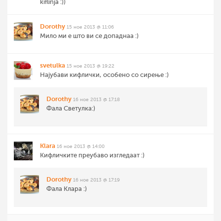
kiflinja :))
Dorothy
15 ное 2013 @ 11:06
Мило ми е што ви се допаднаа :)
svetulka
15 ное 2013 @ 19:22
Најубави кифлички, особено со сирење :)
Dorothy
16 ное 2013 @ 17:18
Фала Светулка:)
Klara
16 ное 2013 @ 14:00
Кифличките преубаво изгледаат :)
Dorothy
16 ное 2013 @ 17:19
Фала Клара :)