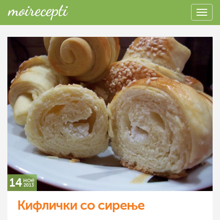
14
ное
2013
Кифлички со сирење