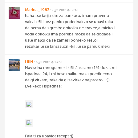
Marina_1983
12 јул 2012 @ 08:18
haha...se fatija site za pankoto, imam praveno
vakvi kifli i bez panko podednakvo se ubavi taka
da nema da zgresite dokolku ne stavite,a mleko i
voda dokolku ima potreba moze da se dodade i
uste malku da se zamesi pomeko testo i
rezultatite se fantasticni-kiflite se pamuk meki
LiliN
16 јул 2012 @ 13:36
Navistina mnogu meki kifli. Jas samo 1/4 doza, mi
ispadnaa 24, i mi bese malku maka poedinecno
da gi vitkam, taka da gi zavitkav najprosto....:))
Eve keko i ispadnaa:
Fala ti za ubaviot recept :))