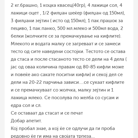
2 кг.брашно, 1 коцка квасец(40гр), 4 лажици сол, 4
лажици оцет , 1/2 филџан шеќер (филџан од 150мл),
3 филџани зејтин ( исто од 150мл), 1 пак.прашок за
пециво, 1 пак.панко, 500 мл.млеко и 500мл вода, 2
белки (жолчките се за премачкување на кифлите).
Млекото и водата малку се загреваат и се замеси
тесто од сите наведени состојки. Tестотo се оставa
да стаса и после стасаното тесто се дели на 4 дела (
јас од оваа количина правам од 80-85 кифли може
и повеќе ако сакате поситни кифли) и секој дел се
дели на 20-22 парчиња зависи....се сукаат кифлите
и се премачкуваат со жолчка, малку зејтин и 1
лажица млеко. Се посолува по желба со сусам и
едра сол и сл.
Се оставаат да стасат и се печат
Добар апетит.
Кој пробал знае, а кој ќе се одлучи да ги проба
редовно ќе ги има на својата трпеза...