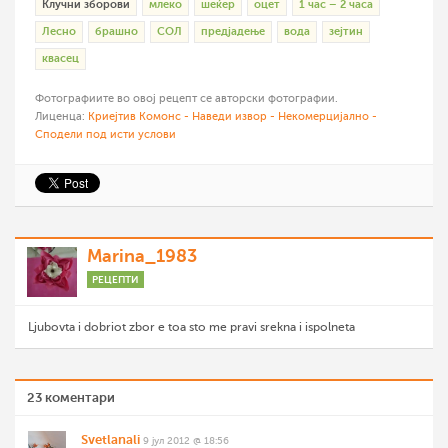
Клучни зборови
млеко
шеќер
оцет
1 час – 2 часа
Лесно
брашно
СОЛ
предјадење
вода
зејтин
квасец
Фотографиите во овој рецепт се авторски фотографии.
Лиценца:
Криејтив Комонс - Наведи извор - Некомерцијално -
Сподели под исти услови
Marina_1983
РЕЦЕПТИ
Ljubovta i dobriot zbor e toa sto me pravi srekna i ispolneta
23 коментари
Svetlanali
9 јул 2012 @ 18:56