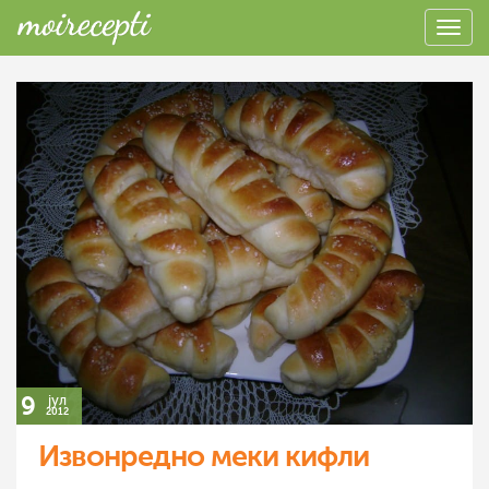
9
јул
2012
Извонредно меки кифли