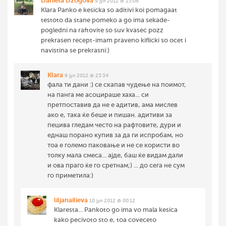
Daniela Dzogova
9 јул 2012 @ 23:06
Klara Panko e kesicka so aditivi koi pomagaat
testoto da stane pomeko a go ima sekade-
pogledni na raftovite so suv kvasec pozz
prekrasen recept-imam praveno kiflicki so ocet i
navistina se prekrasni:)
Klara
9 јул 2012 @ 23:34
фала ти дани :) се скапав чудење на поимот,
на панга ме асоцираше хаха... си
претпоставив да не е адитив, ама мислев
ако е, така ќе беше и пишан. адитиви за
пецива гледам често на рафтовите, дури и
еднаш порано купив за да ги испробам, но
тоа е големо паковање и не се користи во
толку мала смеса... ајде, баш ќе видам дали
и ова праго ќе го сретнам;) ... до сега не сум
го приметила:)
liljanailieva
10 јул 2012 @ 00:12
Klaresta... Pankoto go ima vo mala kesica
kako pecivoto sto e, toa coveceto