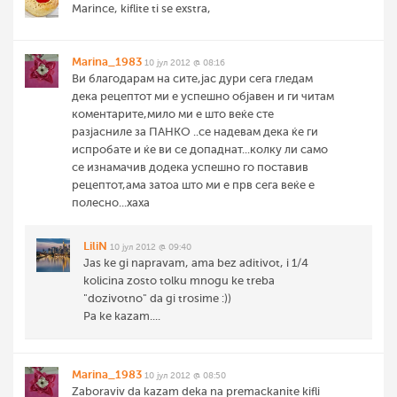
Marince, kiflite ti se exstra,
Marina_1983
10 јул 2012 @ 08:16
Ви благодарам на сите,јас дури сега гледам
дека рецептот ми е успешно објавен и ги читам
коментарите,мило ми е што веќе сте
разјасниле за ПАНКО ..се надевам дека ќе ги
испробате и ќе ви се допаднат...колку ли само
се изнамачив додека успешно го поставив
рецептот,ама затоа што ми е прв сега веќе е
полесно...хаха
LiliN
10 јул 2012 @ 09:40
Jas ke gi napravam, ama bez aditivot, i 1/4
kolicina zosto tolku mnogu ke treba
"dozivotno" da gi trosime :))
Pa ke kazam....
Marina_1983
10 јул 2012 @ 08:50
Zaboraviv da kazam deka na premackanite kifli