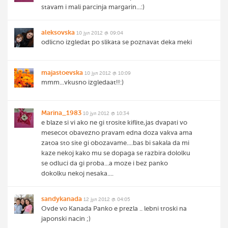
stavam i mali parcinja margarin...:)
aleksovska
10 јул 2012 @ 09:04
odlicno izgledat po slikata se poznavat deka meki
majastoevska
10 јул 2012 @ 10:09
mmm...vkusno izgledaat!!:)
Marina_1983
10 јул 2012 @ 10:34
e blaze si vi ako ne gi trosite kiflite,jas dvapati vo
mesecot obavezno pravam edna doza vakva ama
zatoa sto site gi obozavame....bas bi sakala da mi
kaze nekoj kako mu se dopaga se razbira dololku
se odluci da gi proba...a moze i bez panko
dokolku nekoj nesaka....
sandykanada
12 јул 2012 @ 04:05
Ovde vo Kanada Panko e prezla .. lebni troski na
japonski nacin ;)