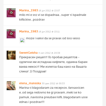
Marina_1983
16 јул 2012 @ 15:07
milo mi e sto vi se dopadnaa...super ti ispadnale
kiflickite...pozdrav
Marina_1983
16 јул 2012 @ 15:11
moze i vakvi da se pravat od isto testo
SweetGeisha
4 сеп 2012 @ 20:38
Прекрасен рецепт! Го пробав рецептов -
одлични ми испаднаа кифлите, одамна барам
ваква мекост! Ми излегоа баш како на Вашата
слика! :)) Поздрав!
elena_mateska
30 дек 2012 @ 00:33
Marina ti blagodaram za receptov..fantasticen
e..od sega redovno ke gi pravam..meki se ko
pamuk..navistina preubavi kifli..blagodaram uste
ednas i pozdrav!!!