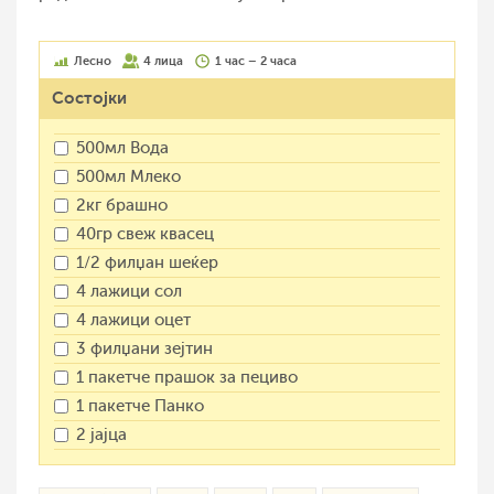
Лесно
4 лица
1 час – 2 часа
Состојки
500мл Вода
500мл Млеко
2кг брашно
40гр свеж квасец
1/2 филџан шеќер
4 лажици сол
4 лажици оцет
3 филџани зејтин
1 пакетче прашок за пециво
1 пакетче Панко
2 јајца