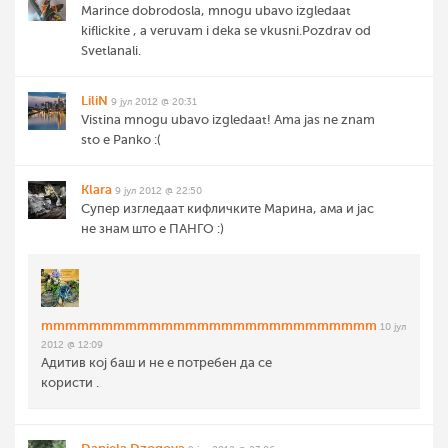
Marince dobrodosla, mnogu ubavo izgledaat
kiflickite , a veruvam i deka se vkusni.Pozdrav od
Svetlanali.
LiliN
9 јул 2012 @ 20:31
Vistina mnogu ubavo izgledaat! Ama jas ne znam
sto e Panko :(
Klara
9 јул 2012 @ 22:50
Супер изгледаат кифличките Марина, ама и јас
не знам што е ПАНГО :)
mmmmmmmmmmmmmmmmmmmmmmmmmmmm
10 јул
2012 @ 12:09
Aдитив кој баш и не е потребен да се
користи .