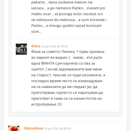
pekarot... dava osobena mekost na
testata... a jas namesto Panko... stavam po
malku ocet... se postiga istiot rezultat sto
se odnesuva do mekosta... a sum koristela i
Panko... a mnogu godini nazad koristam
ocet...
Klara
10 јул 2012 @ 07:10
Фала за советот Лилика :* прва прилика
во маркет ќе видам ;) ...ехехе... ете уште
една ФИНТА сум научила со ова за
оцетот ;) ќе ме задомаќините вие мене
на старост, така ми се чуди околината, а
последно време често ги изненадувам-
не се навикнати да ме гледаат јас да
приготвувам. најчесто си нарачувам да
приготват и сама си се канам потоа на
испробување :)))
liljanailieva
10 јул 2012 @ 00:14