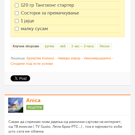
120 гр Тангзхонг стартер
Состојки за премачкување
1 јајце
малку сусам
Клучни зборови
ручек
леб
1 час – 2 часа
Лесно
Лиценца:
Криејтив Комонс - Наведи извор - Некомерцијално -
Сподели под исти услови
Anica
РЕЦЕПТИ
Сакам да спремам нови јадења од различни сајтови на интернет,
од ТВ емисии ( TV Gusto, Лепи Брка-РТС...) , тоа е најновото хоби
што сега ме обзема.