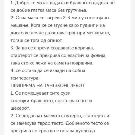
1. Добро се матат водата и брашното додека не
се добие глатка маса без грутчиња.
2. Оваа маса се загрева 2-3 мин уз постојано
мешање. Кога ке се згусне како пудинг и на
дното ке почне да остава траг при мешањето,
тогаш се трга од оганот.
3. За да се спречи создавање коричка,
стартерот се прекрива со еластична фолија,
така сто ке лежи на самата површина.
4. се остава да се излади на собна
температура.
ПРИПРЕМА НА ТАНГЗХОНГ ЛЕБОТ
1. Се помешуваат сите суви
состојки-брашното, солта квасецот и
шекерот.
2. Се додаваат млекото, путерот, стартерот и
се замесува тврдо тесто. Добиеното тесто се
прекрива со крпа и се остава дупло да