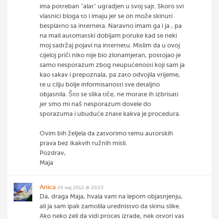
ima potreban "alat" ugradjen u svoj sajt. Skoro svi
vlasnici bloga to i imaju jer se on može skinuti
besplatno sa interneta. Naravno imam ga i ja , pa
na mail automatski dobijam poruke kad se neki
moj sadržaj pojavi na internetu. Mislim da u ovoj
cijeloj priči niko nije bio zlonamjeran, postojao je
samo nesporazum zbog neupućenosti koji sam ja
kao takav i prepoznala, pa zato odvojila vrijeme,
te u cilju bolje informisanosti sve detaljno
objasnila. Što se slika tiče, ne morate ih izbrisati
jer smo mi naš nesporazum dovele do
sporazuma i ubuduće znate kakva je procedura.
Ovim bih željela da zatvorimo temu autorskih
prava bez ikakvih ružnih misli.
Pozdrav,
Maja
Anica
24 мај 2012 @ 20:23
Da, draga Maja, hvala vam na lepom objasnjenju,
ali ja sam ipak zamolila urednistvo da skinu slike.
Ako neko zeli da vidi proces izrade, nek otvori vas