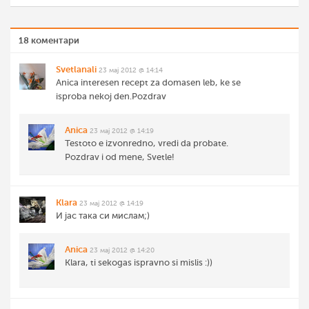
18 коментари
Svetlanali
23 мај 2012 @ 14:14
Anica interesen recept za domasen leb, ke se
isproba nekoj den.Pozdrav
Anica
23 мај 2012 @ 14:19
Testoto e izvonredno, vredi da probate.
Pozdrav i od mene, Svetle!
Klara
23 мај 2012 @ 14:19
И јас така си мислам;)
Anica
23 мај 2012 @ 14:20
Klara, ti sekogas ispravno si mislis :))