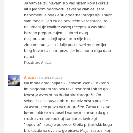
Ja vam se izvinjavam sto vas nisam kontaktirala,
ali u jednom odgovoru "savesne clanice" sam
napomenula odakle su dodatne fotografije. Toliko
sam mogla. Sad cu da povucem vase fotose, to
ne umanjuje kvalitet vaseg recepta, a vas blog
iskreno preporucujem. I pored ovog
nesporazuma, koji apsolutno nije bio
zlonameran, ja cu i dalje posecivati moj omiljen
blog Kuvarica na trapezu, jer ima puno toga da se
nauci.
Pozdrav, Anica.
Anica
24 мај 2012 @ 18:39
Na moite dragi prijatelki "sovesni clenki" iskreno
im blagodaram sto bea taka revnosni i hitno go
izvestija avtorot na dodatnite fotografii! Od
sekoe zlo izleguva dobro- nauciv nesto poveke
za avtorskite prava na fotografiite. Zatoa ne vi se
lutam, bidete revnosni i namesto korisno da go
trosite vremeto pokraj komjuter, lovite gi
"lopovite" i terajte po svoe. Bi bilo prijatelski, koga
bi ukazale na ova sto go pisuva Maja, zasto nikoj