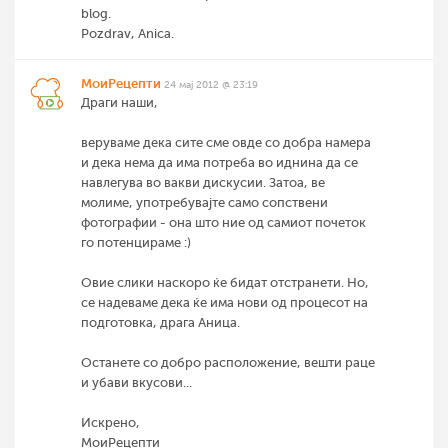
blog.
Pozdrav, Anica.
МоиРецепти
24 мај 2012 @ 23:19
Драги наши,
веруваме дека сите сме овде со добра намера
и дека нема да има потреба во иднина да се
навлегува во вакви дискусии. Затоа, ве
молиме, употребувајте само сопствени
фотографии - она што ние од самиот почеток
го потенцираме :)
Овие слики наскоро ќе бидат отстранети. Но,
се надеваме дека ќе има нови од процесот на
подготовка, драга Аница.
Останете со добро расположение, вешти раце
и убави вкусови...
Искрено,
МоиРецепти