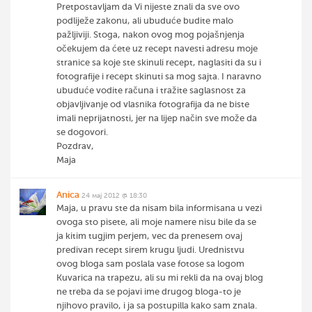
Pretpostavljam da Vi nijeste znali da sve ovo
podliježe zakonu, ali ubuduće budite malo
pažljiviji. Stoga, nakon ovog mog pojašnjenja
očekujem da ćete uz recept navesti adresu moje
stranice sa koje ste skinuli recept, naglasiti da su i
fotografije i recept skinuti sa mog sajta. I naravno
ubuduće vodite računa i tražite saglasnost za
objavljivanje od vlasnika fotografija da ne biste
imali neprijatnosti, jer na lijep način sve može da
se dogovori.
Pozdrav,
Maja
Anica
24 мај 2012 @ 18:30
Maja, u pravu ste da nisam bila informisana u vezi
ovoga sto pisete, ali moje namere nisu bile da se
ja kitim tugjim perjem, vec da prenesem ovaj
predivan recept sirem krugu ljudi. Urednistvu
ovog bloga sam poslala vase fotose sa logom
Kuvarica na trapezu, ali su mi rekli da na ovaj blog
ne treba da se pojavi ime drugog bloga-to je
njihovo pravilo, i ja sa postupilla kako sam znala.