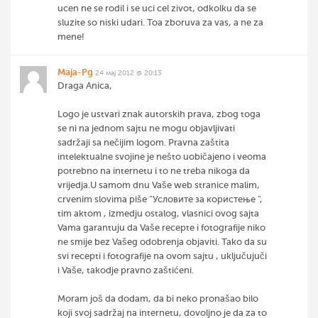
ucen ne se rodil i se uci cel zivot, odkolku da se
sluzite so niski udari. Toa zboruva za vas, a ne za
mene!
Maja-Pg
24 мај 2012 @ 20:13
Draga Anica,
Logo je ustvari znak autorskih prava, zbog toga
se ni na jednom sajtu ne mogu objavljivati
sadržaji sa nečijim logom. Pravna zaštita
intelektualne svojine je nešto uobičajeno i veoma
potrebno na internetu i to ne treba nikoga da
vrijedja.U samom dnu Vaše web stranice malim,
crvenim slovima piše "Условите за користење ",
tim aktom , izmedju ostalog, vlasnici ovog sajta
Vama garantuju da Vaše recepte i fotografije niko
ne smije bez Vašeg odobrenja objaviti. Tako da su
svi recepti i fotografije na ovom sajtu , uključujuči
i Vaše, takodje pravno zaštićeni.
Moram još da dodam, da bi neko pronašao bilo
koji svoj sadržaj na internetu, dovoljno je da za to