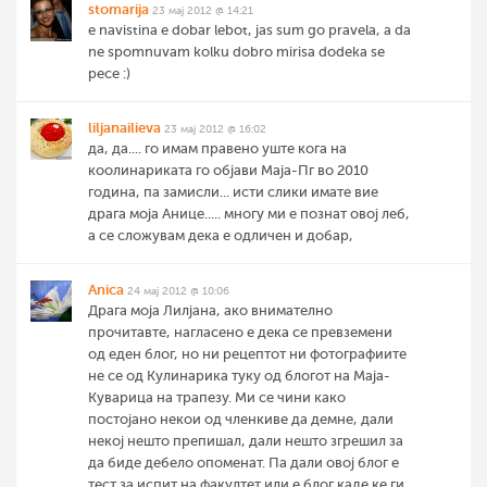
stomarija
23 мај 2012 @ 14:21
e navistina e dobar lebot, jas sum go pravela, a da
ne spomnuvam kolku dobro mirisa dodeka se
pece :)
liljanailieva
23 мај 2012 @ 16:02
да, да.... го имам правено уште кога на
коолинариката го објави Маја-Пг во 2010
година, па замисли... исти слики имате вие
драга моја Анице..... многу ми е познат овој леб,
а се сложувам дека е одличен и добар,
Anica
24 мај 2012 @ 10:06
Драга моја Лилјана, ако внимателно
прочитавте, нагласено е дека се превземени
од еден блог, но ни рецептот ни фотографиите
не се од Кулинарика туку од блогот на Маја-
Куварица на трапезу. Ми се чини како
постојано некои од членкиве да демне, дали
некој нешто препишал, дали нешто згрешил за
да биде дебело опоменат. Па дали овој блог е
тест за испит на факултет или е блог каде ке ги