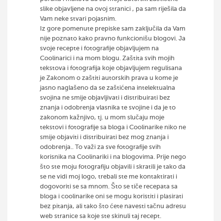
slike objavljene na ovoj stranici , pa sam riješila da
Vam neke stvari pojasnim.
Iz gore pomenute prepiske sam zaključila da Vam
nije poznato kako pravno funkcionišu blogovi. Ja
svoje recepte i fotografije objavljujem na
Coolinarici i na mom blogu. Zaštita svih mojih
tekstova i fotografija koje objavljujem regulisana
je Zakonom o zaštiti autorskih prava u kome je
jasno naglašeno da se zaštićena intelektualna
svojina ne smije objavljivati i distribuirati bez
znanja i odobrenja vlasnika te svojine i da je to
zakonom kažnjivo, tj. u mom slučaju moje
tekstovi i fotografije sa bloga i Coolinarike niko ne
smije objaviti i distribuirati bez mog znanja i
odobrenja.. To važi za sve fotografije svih
korisnika na Coolinariki i na blogovima. Prije nego
što ste moju fotografiju objavili i skratili je tako da
se ne vidi moj logo, trebali ste me kontaktirati i
dogovoriti se sa mnom. Što se tiče recepata sa
bloga i coolinarike oni se mogu koristiti i plasirati
bez pitanja, ali tako što ćete navesti tačnu adresu
web stranice sa koje ste skinuli taj recept.