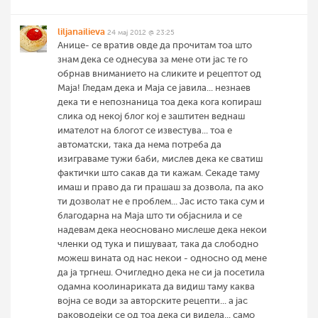
liljanailieva
24 мај 2012 @ 23:25
Анице- се вратив овде да прочитам тоа што
знам дека се однесува за мене оти јас те го
обрнав вниманието на сликите и рецептот од
Маја! Гледам дека и Маја се јавила... незнаев
дека ти е непознаница тоа дека кога копираш
слика од некој блог кој е заштитен веднаш
имателот на блогот се известува... тоа е
автоматски, така да нема потреба да
изиграваме тужи баби, мислев дека ке сватиш
фактички што сакав да ти кажам. Секаде таму
имаш и право да ги прашаш за дозвола, па ако
ти дозволат не е проблем... Јас исто така сум и
благодарна на Маја што ти објаснила и се
надевам дека неосновано мислеше дека некои
членки од тука и пишуваат, така да слободно
можеш вината од нас некои - односно од мене
да ја тргнеш. Очигледно дека не си ја посетила
одамна коолинариката да видиш таму каква
војна се води за авторските рецепти... а јас
раководејки се од тоа дека си видела... само