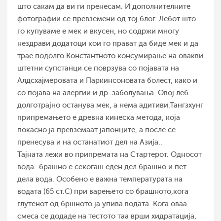
што сакам да ви ги пренесам. И дополнителните
фотографии се превземени од тој блог. Лебот што
го купуваме е мек и вкусен, но содржи многу
нездрави додатоци кои го прават да биде мек и да
трае подолго.Константното консумирање на овакви
штетни супстанци се поврзува со појавата на
Алдсхајмеровата и Паркинсоновата болест, како и
со појава на алергии и др. заболувања. Овој леб
долготрајно останува мек, а нема адитиви.Тангзхунг
припремањето е древна кинеска метода, која
покасно ја превземаат јапонците, а после се
пренесува и на останатиот дел на Азија..
Тајната лежи во припремата на Стартерот. Односот
вода -брашно е секогаш еден дел брашно и пет
дела вода. Особено е важна температурата на
водата (65 ст.С) при варењето со брашното,кога
глутенот од бршното ја упива водата. Кога оваа
смеса се додаде на тестото таа врши хидратација,