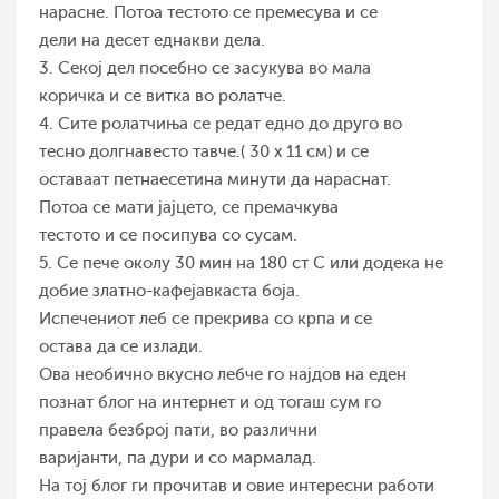
нарасне. Потоа тестото се премесува и се
дели на десет еднакви дела.
3. Секој дел посебно се засукува во мала
коричка и се витка во ролатче.
4. Сите ролатчиња се редат едно до друго во
тесно долгнавесто тавче.( 30 х 11 см) и се
оставаат петнаесетина минути да нараснат.
Потоа се мати јајцето, се премачкува
тестото и се посипува со сусам.
5. Се пече околу 30 мин на 180 ст С или додека не
добие златно-кафејавкаста боја.
Испечениот леб се прекрива со крпа и се
остава да се излади.
Ова необично вкусно лебче го најдов на еден
познат блог на интернет и од тогаш сум го
правела безброј пати, во различни
варијанти, па дури и со мармалад.
На тој блог ги прочитав и овие интересни работи