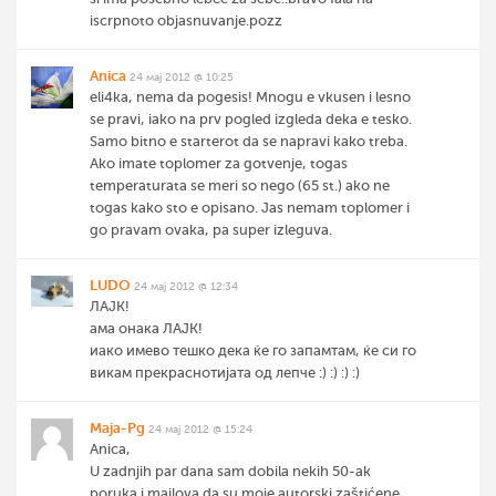
iscrpnoto objasnuvanje.pozz
Anica
24 мај 2012 @ 10:25
eli4ka, nema da pogesis! Mnogu e vkusen i lesno
se pravi, iako na prv pogled izgleda deka e tesko.
Samo bitno e starterot da se napravi kako treba.
Ako imate toplomer za gotvenje, togas
temperaturata se meri so nego (65 st.) ako ne
togas kako sto e opisano. Jas nemam toplomer i
go pravam ovaka, pa super izleguva.
LUDO
24 мај 2012 @ 12:34
ЛАЈК!
ама онака ЛАЈК!
иако имево тешко дека ќе го запамтам, ќе си го
викам прекраснотијата од лепче :) :) :) :)
Maja-Pg
24 мај 2012 @ 15:24
Anica,
U zadnjih par dana sam dobila nekih 50-ak
poruka i mailova da su moje autorski zaštićene