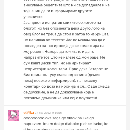
внесуваме рецептите што ни се допаднале и на
тој начин да ги информираме другите
учеснички.
Јас прво ги испратив сликите со логото на
блогот, но бев опомената дека друго лого на
овој блог не треба да стои и затоа го избришав,
но напишав во текстот. Јас ве молам ова да е
последен пат со иронија да се коментира на
мој рецепт. Немора да го читате и да го
направите тоа што ке излезе од мои раце. Не
сум кавгаџиски тип, но ме иритираат
непристојни коментари. Прво дека Затарот не
бил оригано, туку смеса од зачини (демек
некој повеке е информиран), па неколку
коентари со доза на иронија и сл... Овде сме да
се дружиме, а не да докажуваме која е
поголема домакинка или кој е поупатен!
eli4ka
24 мај 2012 @ 10:16
ooooooooo ova sega go vidov pa i ke go
napravam .Imam dolgo dlaboko plehce i sekoj ke
si ima posebno lebce za sebe..bravo fala na