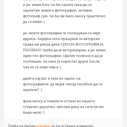
и јас имам блог па би сакала така да се
заштитам. имам и фотографии, активен
фотограф сум, па би ми било многу практично
да го имам :)
јас моите фотографии ги потишувам со мејл
адреса, бидејки кога прашував за авторски
права ми рекоа дека СЕКОЈА ФОТОГРАФИЈА
ПОСЕБНО треба да ја авторизирам, а јас имам
еден тон фотографии. сфатив полесно е да ја
потпишам, па нека ја користат други после,
пак ќе се знае чија е :)
дали и кај вас е така во однос на
фотографиите, да мора секоја посебно да се
заштити? :)
фала многу и повели и остани во нашето
готвачко друштво, мислам дека на сите ќе им
биде мило :)
Треба да бидеш
најавен
за да оставиш коментар.