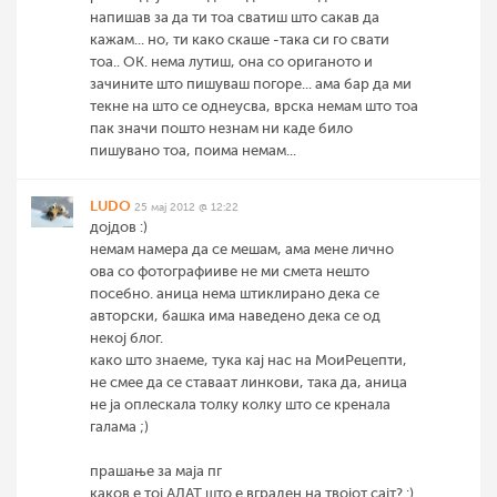
напишав за да ти тоа сватиш што сакав да
кажам... но, ти како скаше -така си го свати
тоа.. ОК. нема лутиш, она со ориганото и
зачините што пишуваш погоре... ама бар да ми
текне на што се однеусва, врска немам што тоа
пак значи пошто незнам ни каде било
пишувано тоа, поима немам...
LUDO
25 мај 2012 @ 12:22
дојдов :)
немам намера да се мешам, ама мене лично
ова со фотографииве не ми смета нешто
посебно. аница нема штиклирано дека се
авторски, башка има наведено дека се од
некој блог.
како што знаеме, тука кај нас на МоиРецепти,
не смее да се ставаат линкови, така да, аница
не ја оплескала толку колку што се кренала
галама ;)
прашање за маја пг
каков е тој АЛАТ што е вграден на твојот сајт? :)