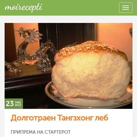
23
мај
2012
Долготраен Тангзхонг леб
ПРИПРЕМА НА СТАРТЕРОТ