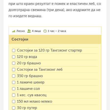
при што краен резултат е помек и еластичен леб, со
долготрајна свежина (три дена), ако издржите да не
го изедете веднаш.
Лесно
4 лица
1 час – 2 часа
Состојки
Состојки за 120 гр Тангзхонг стартер
120 гр вода
20 гр брашно
Состојки за Тангзхонг леб
350 гр брашно
1 лажиче шекер
1 лашиче сол
1 кес. сув квасец
150 мл млако млеко
30 гр путер