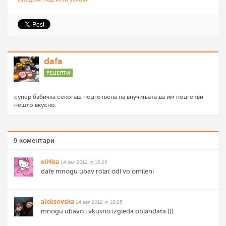
dafa
РЕЦЕПТИ
супер бабичка секогаш подготвена на внучињата да им подготви
нешто вкусно.
9 коментари
eli4ka
14 авг 2012 @ 16:26
dafe mnogu ubav rolat odi vo omileni
aleksovska
14 авг 2012 @ 18:25
mnogu ubavo i vkusno izgleda oblandata:)))