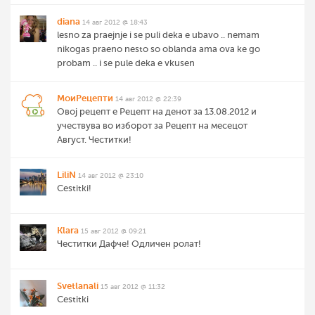
diana
14 авг 2012 @ 18:43
lesno za praejnje i se puli deka e ubavo .. nemam
nikogas praeno nesto so oblanda ama ova ke go
probam .. i se pule deka e vkusen
МоиРецепти
14 авг 2012 @ 22:39
Овој рецепт е Рецепт на денот за 13.08.2012 и
учествува во изборот за Рецепт на месецот
Август. Честитки!
LiliN
14 авг 2012 @ 23:10
Cestitki!
Klara
15 авг 2012 @ 09:21
Честитки Дафче! Одличен ролат!
Svetlanali
15 авг 2012 @ 11:32
Cestitki