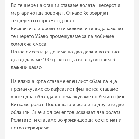
Во тенџере на оган ги ставаме водата, шеќерот и
маргаринот да зовријат. Откако ќе зовријат,
тенџерето го тргаме од оган.
Бисквитите и оревите ги мелеме и ги додаваме во
тенџерето.Убаво промешуваме за да добиеме
хомогена смеса
Потоа смесата ја делиме на два дела и во едниот
дел додаваме 100 гр. кокос, а во другиот дел 3
лажици какао.
На влажна крпа ставаме еден лист обланда и ја
премачкуваме со кафеавиот фил,потоа ставаме
уште една обланда и премачкуваме со белиот фил.
Виткаме ролат. Постапката е иста и за другите две
обланди. Значи од рецептов искачаат два ролата.
Ролатите ги ставаме во фрижидер да се стегнат и
потоа сервираме.