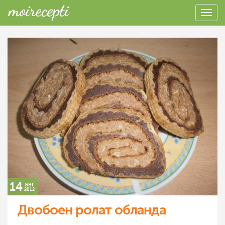
14
авг
2012
Двобоен ролат обланда