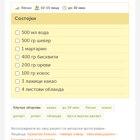
Лесно
10-15 лица
до 30 мин
Состојки
500 мл вода
500 гр шеќер
1 маргарин
400 гр бисквити
200 гр ореви
100 гр кокос
3 лажици какао
4 листови обланда
Клучни зборови
какао
до 30 мин
Лесно
кокос.
десерт
ролат
обланда
брз и вкусен десерт
Фотографиите во овој рецепт се авторски фотографии.
Лиценца:
Криејтив Комонс - Наведи извор - Некомерцијално -
Сподели под исти услови