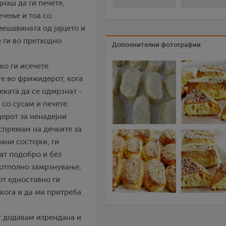
днаш да ги печете,
ечење и тоа со
мешавината од јајцето и
е ги во претходно
Дополнителни фотографии
ко ги исечете
те во фрижидерот, кога
чеката да се одмрзнат -
 со сусам и печете.
ерот за ненадејни
 спремам на дечките за
ани состојки, ги
чат подобро и без
потполно замрзнување,
от едноставно ги
кога и да ми притреба.
от додавам изрендана и