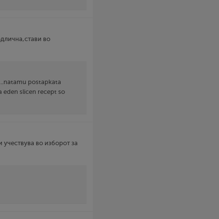
одлична,стави во
je...natamu postapkata
 eden slicen recept so
и учествува во изборот за