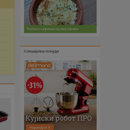
Топено сирење на мој начин
Специјална понуда