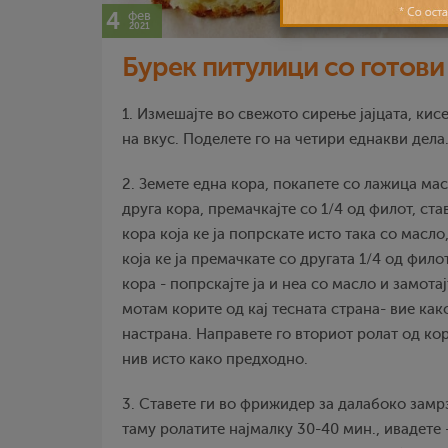
4
фев
2021
Бурек питулици со готови
1. Измешајте во свежото сирење јајцата, кис
на вкус. Поделете го на четири еднакви дела
2. Земете една кора, покапете со лажица мас
друга кора, премачкајте со 1/4 од филот, ста
кора која ке ја попрскате исто така со масло
која ке ја премачкате со другата 1/4 од фило
кора - попрскајте ја и неа со масло и замотај
мотам корите од кај тесната страна- вие како
настрана. Направете го вториот ролат од кор
нив исто како предходно.
3. Ставете ги во фрижидер за далабоко зам
таму ролатите најмалку 30-40 мин., ивадете 