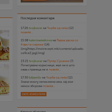
Последни коментари
17:26
tvojkuvar
на
Чорба од леќа
(12)
повеќе...
15:08
katerinanaskova
на
Ладна даска со
4 врсти сирење
(14)
[img]https://moirecepti.mk/content/uploads/2026/07/20260719
ce9ce2.jpg[/img]
23:21
tvojkuvar
на
Путер Сусамки
(7)
Почитувани корисници, жал ни е што
оваа страница не е
повеќе...
17:30
lidijamilo
на
Чорба од леќа
(12)
Значи многу неписмени има, кај кои
некои зборови
повеќе...
СИТЕ КОМЕНТАРИ
Клучни зборови