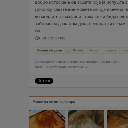
добро истискана од водата која ја испушта с
Доколку сакате вие можете секоја исечена пи
во модлите за мафини.. така ке ви бидат едн
заборавам да кажам дека некојпат ги сечам 
см.
Да ви е слатко,
Клучни зборови
до 30 мин
Лесно
појадок
пит
Фотографиите во овој рецепт се авторски фотографии.
Лиценца: Сите права се задржани
Може да ве интересира