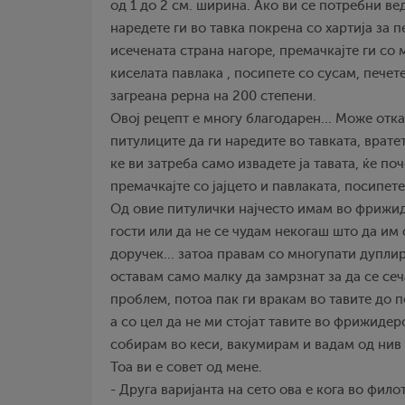
од 1 до 2 см. ширина. Ако ви се потребни ве
наредете ги во тавка покрена со хартија за п
исечената страна нагоре, премачкајте ги со 
киселата павлака , посипете со сусам, печет
загреана рерна на 200 степени.
Овој рецепт е многу благодарен... Може отка
питулиците да ги наредите во тавката, врате
ке ви затреба само извадете ја тавата, ќе по
премачкајте со јајцето и павлаката, посипете
Од овие питулички најчесто имам во фрижид
гости или да не се чудам некогаш што да им
доручек... затоа правам со многупати дуплир
оставам само малку да замрзнат за да се се
проблем, потоа пак ги вракам во тавите до 
а со цел да не ми стојат тавите во фрижидер
собирам во кеси, вакумирам и вадам од нив 
Тоа ви е совет од мене.
- Друга варијанта на сето ова е кога во фил