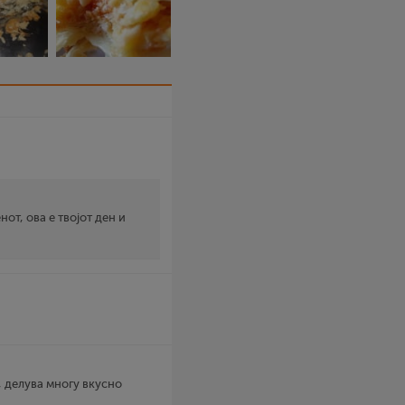
от, ова е твојот ден и
, делува многу вкусно