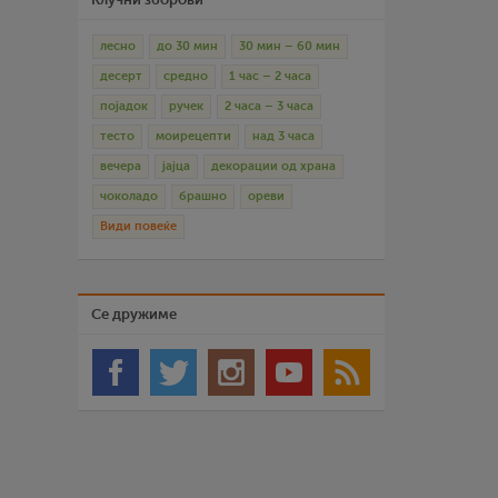
лесно
до 30 мин
30 мин – 60 мин
десерт
средно
1 час – 2 часа
појадок
ручек
2 часа – 3 часа
тесто
моирецепти
над 3 часа
вечера
јајца
декорации од храна
чоколадо
брашно
ореви
Види повеќе
Се дружиме