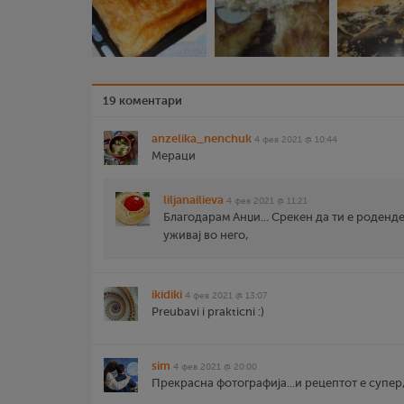
19 коментари
anzelika_nenchuk
4 фев 2021 @ 10:44
Мераци
liljanailieva
4 фев 2021 @ 11:21
Благодарам Анџи... Срекен да ти е роденден
уживај во него,
ikidiki
4 фев 2021 @ 13:07
Preubavi i prakticni :)
sim
4 фев 2021 @ 20:00
Прекрасна фотографија...и рецептот е супер