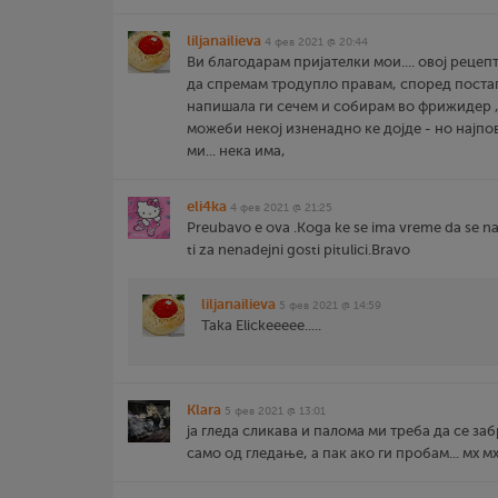
liljanailieva
4 фев 2021 @ 20:44
Ви благодарам пријателки мои.... овој рецепт
да спремам тродупло правам, според поста
напишала ги сечем и собирам во фрижидер , 
можеби некој изненадно ке дојде - но најпо
ми... нека има,
eli4ka
4 фев 2021 @ 21:25
Preubavo e ova .Koga ke se ima vreme da se na
ti za nenadejni gosti pitulici.Bravo
liljanailieva
5 фев 2021 @ 14:59
Taka Elickeeeee.....
Klara
5 фев 2021 @ 13:01
ја гледа сликава и палома ми треба да се за
само од гледање, а пак ако ги пробам... мх м