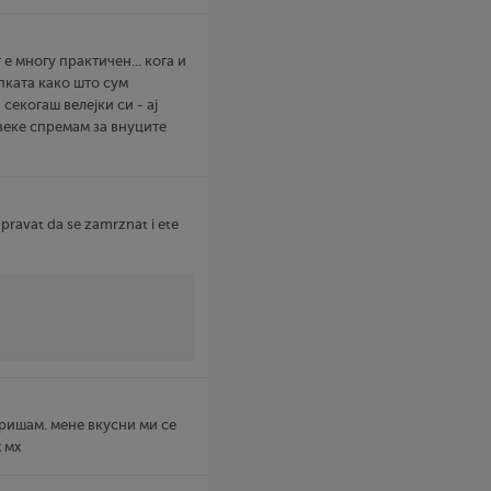
 е многу практичен... кога и
пката како што сум
секогаш велејки си - ај
веке спремам за внуците
pravat da se zamrznat i ete
бришам. мене вкусни ми се
х мх