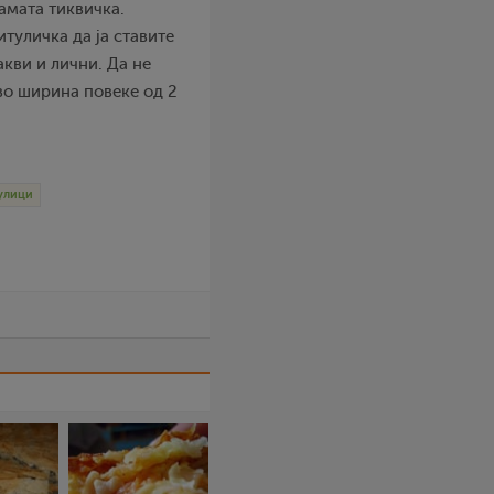
амата тиквичка.
туличка да ја ставите
акви и лични. Да не
во ширина повеке од 2
улици