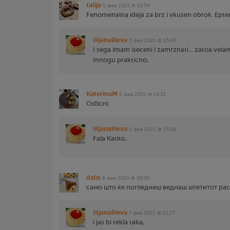
talija
5 фев 2021 @ 13:54
Fenomenalna ideja za brz i vkusen obrok. Epten
liljanailieva
5 фев 2021 @ 15:00
I sega imam iseceni i zamrznati... zatoa vela
mnogu prakticno,
KaterinaM
5 фев 2021 @ 14:31
Odlicni.
liljanailieva
5 фев 2021 @ 15:00
Fala Katko,
dalis
6 фев 2021 @ 09:05
само што ќе погледнеш веднаш апетитот расте
liljanailieva
7 фев 2021 @ 21:27
i jas bi rekla taka,