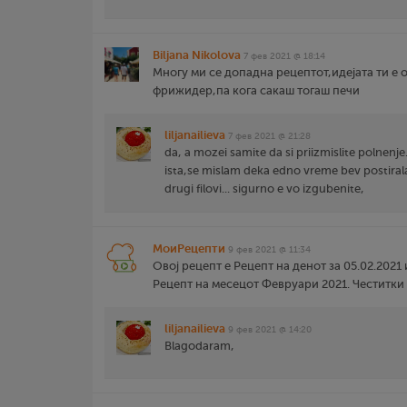
Biljana Nikolova
7 фев 2021 @ 18:14
Многу ми се допадна рецептот,идејата ти е 
фрижидер,па кога сакаш тогаш печи
liljanailieva
7 фев 2021 @ 21:28
da, a mozei samite da si priizmislite polnen
ista,se mislam deka edno vreme bev postirala
drugi filovi... sigurno e vo izgubenite,
МоиРецепти
9 фев 2021 @ 11:34
Овој рецепт е Рецепт на денот за 05.02.2021 
Рецепт на месецот Февруари 2021. Честитки
liljanailieva
9 фев 2021 @ 14:20
Blagodaram,