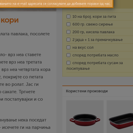
Состојки
10 на број. кори за пита
 кори
600 гр. свежо сирење
200 гр, кисела павлака
елата павлака, посолете
2 јајца + 1 за премачкување
.
на вкус сол
ло- врз неа ставете
според потребата масло
вете врз неа третата
според потребата сусам за
посипување
, врз неа четвртата кора
т, покријте со петата
те во ролат. Јас ги
Користени производи
 сакате. Тргнете
и постапувајки и со
рзнување нека поседат
- исечете ги на парчиња