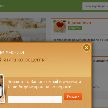
нас
liljanailieva
РЕЦЕПТИ
samiot cin na gotvenjeto za mene e cista
emocija....
Биди вистински пријател и сподел
Омилен
Испечати го рецептот
Рецептот е прочитан
11,775
пати
Лесно
до 30 мин