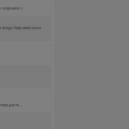
 originalno :)
m draga Talija deka ova e
ее,расте....