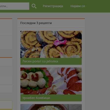
Регистрација
Најави се
Последни 3 рецепти
Лесен ролат со јаболка
и
Урнебес бомбици