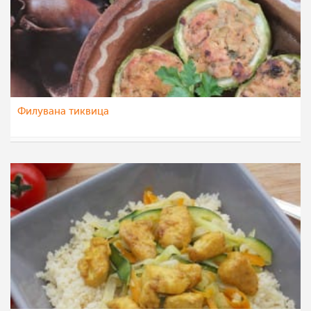
Филувана тиквица
nadicaveles
7 ное 2014