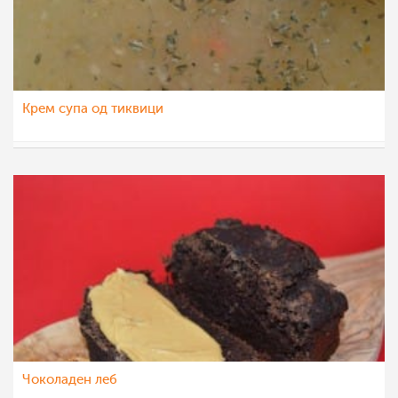
Крем супа од тиквици
eli4ka
5 јул 2021
Чоколаден леб