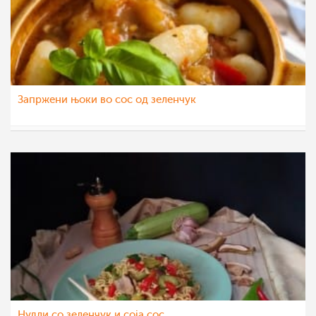
Запржени њоки во сос од зеленчук
nadicaveles
31 мар 2021
Нудли со зеленчук и соја сос