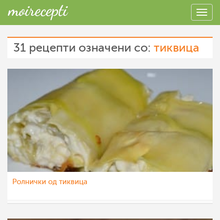
31 рецепти означени со:
тиквица
Ролнички од тиквица
Ceslaroska
16 јан 2023