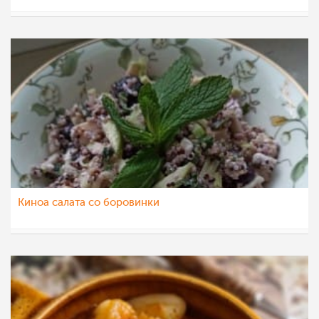
Ceslaroska
29 јун 2021
Киноа салата со боровинки
billie5
1 апр 2021