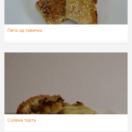
Пита од тивичка
Ceslaroska
18 јул 2022
Солена торта