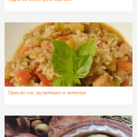
ninasazdova
10 јан 2021
Ориз во сос од пилешко и зеленчук
chalo
2 мар 2016