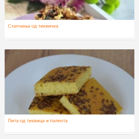
Стапчиња од тиквичка
nadicaveles
7 сеп 2022
Пита од тиквица и палента
Ceslaroska
8 авг 2022