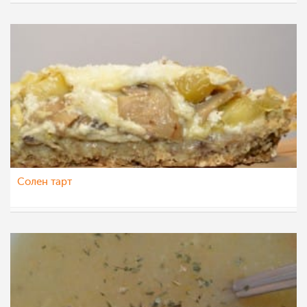
Ceslaroska
14 дек 2021
Солен тарт
Ceslaroska
7 окт 2021