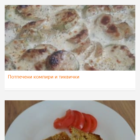
Потпечени компири и тиквички
dijanatalevski
23 јул 2022