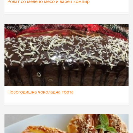
Ролат со мелено месо и варен компир
nadicaveles
9 јан 2023
Новогодишна чоколадна торта
dijanatalevski
8 јан 2023