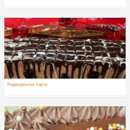
dijanatalevski
13 јан 2023
Роденденска торта
dijanatalevski
13 јан 2023