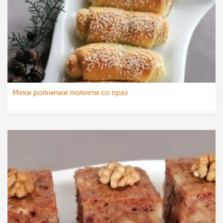
Меки ролнички полнети со праз
katerinanaskova
28 дек 2022