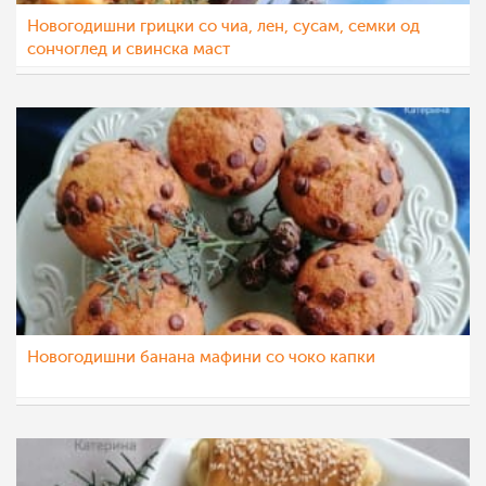
Новогодишни грицки со чиа, лен, сусам, семки од
сончоглед и свинска маст
katerinanaskova
29 дек 2022
Новогодишни банана мафини со чоко капки
katerinanaskova
28 дек 2022