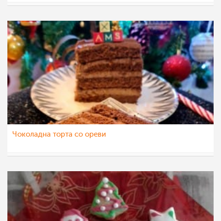
p_janeva
16 фев 2023
Чоколадна торта со ореви
Гордана Аџиева-Михајловска
15 јан 2023