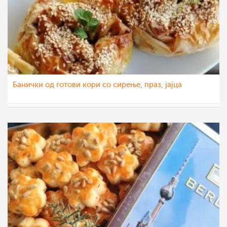
Банички од готови кори со сирење, праз, јајца
katerinanaskova
29 дек 2022