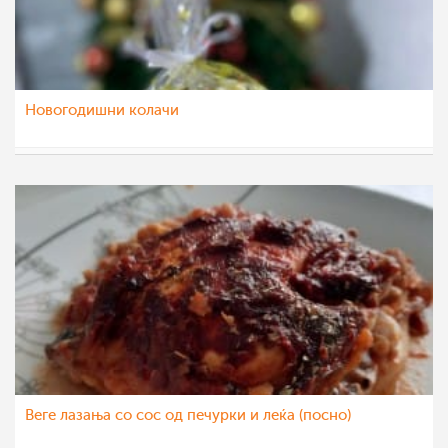
Новогодишни колачи
Despina Krstev
7 мар 2023
Веге лазања со сос од печурки и леќа (посно)