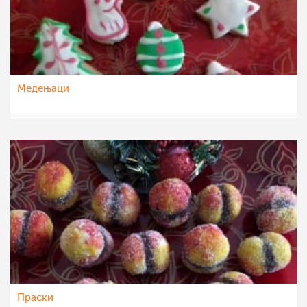
Медењаци
dijanatalevski
13 јан 2023
Праски