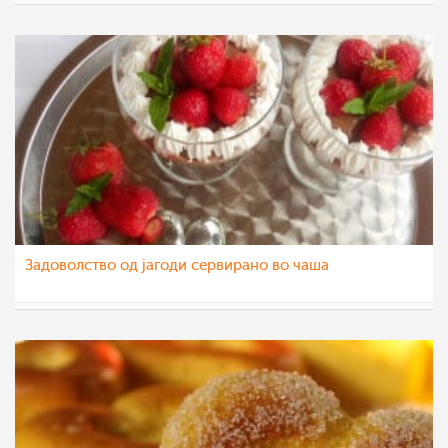
liljanailieva
15 мај 2014
Задоволство од јагоди сервирано во чаша
katerinanaskova
15 мај 2014