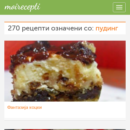
270 рецепти означени со:
пудинг
Фантазија коцки
vikianemaja
8 јун 2014