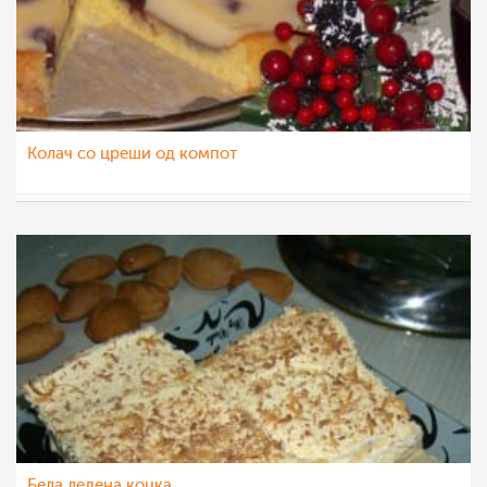
Колач со цреши од компот
KaterinaM
20 апр 2014
Бела ледена коцка