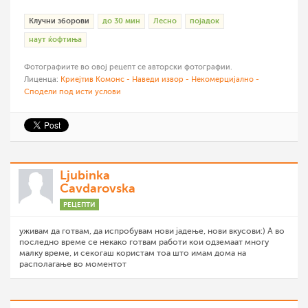
Клучни зборови
до 30 мин
Лесно
појадок
наут ќофтиња
Фотографиите во овој рецепт се авторски фотографии.
Лиценца:
Криејтив Комонс - Наведи извор - Некомерцијално -
Сподели под исти услови
Ljubinka
Cavdarovska
РЕЦЕПТИ
уживам да готвам, да испробувам нови јадење, нови вкусови:) А во
последно време се некако готвам работи кои одземаат многу
малку време, и секогаш користам тоа што имам дома на
располагање во моментот