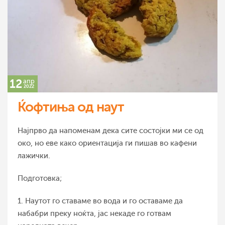
12
апр
2022
Ќофтиња од наут
Најпрво да напоменам дека сите состојки ми се од
око, но еве како ориентација ги пишав во кафени
лажички.
Подготовка;
1. Наутот го ставаме во вода и го оставаме да
набабри преку ноќта, јас некаде го готвам