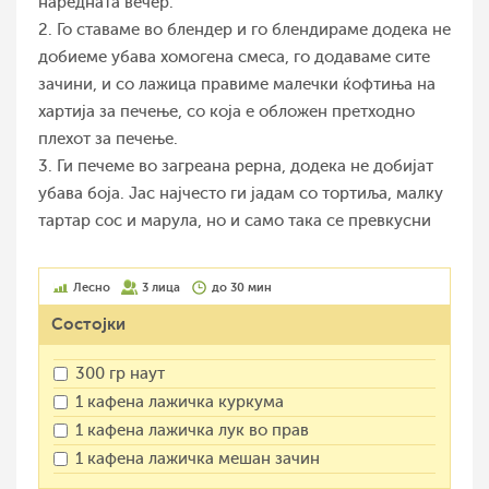
наредната вечер.
2. Го ставаме во блендер и го блендираме додека не
добиеме убава хомогена смеса, го додаваме сите
зачини, и со лажица правиме малечки ќофтиња на
хартија за печење, со која е обложен претходно
плехот за печење.
3. Ги печеме во загреана рерна, додека не добијат
убава боја. Јас најчесто ги јадам со тортиља, малку
тартар сос и марула, но и само така се превкусни
Лесно
3 лица
до 30 мин
Состојки
300 гр наут
1 кафена лажичка куркума
1 кафена лажичка лук во прав
1 кафена лажичка мешан зачин